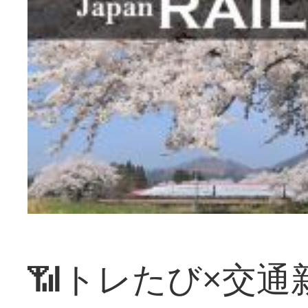
📶トレたび×交通