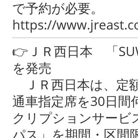
で予約が必要。
https://www.jreast.co
👉ＪＲ西日本 「SU
を発売
ＪＲ西日本は、定額
通車指定席を30日間
クリプションサービス
パス」を期間・区間