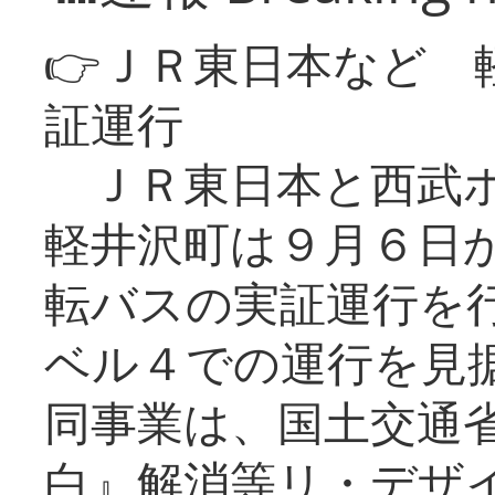
👉ＪＲ東日本など 
証運行
ＪＲ東日本と西武ホ
軽井沢町は９月６日か
転バスの実証運行を
ベル４での運行を見
同事業は、国土交通
白』解消等リ・デザ