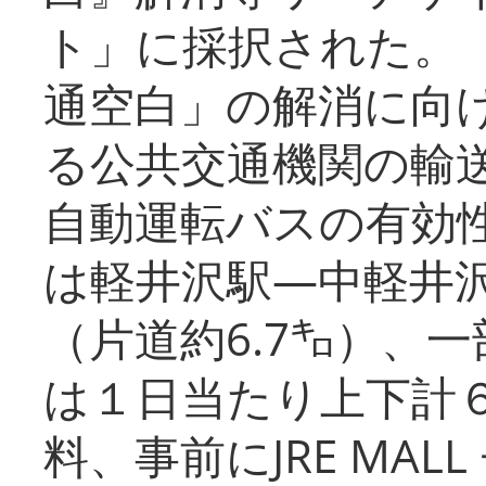
ト」に採択された。
通空白」の解消に向
る公共交通機関の輸
自動運転バスの有効
は軽井沢駅―中軽井
（片道約6.7㌔）、
は１日当たり上下計
料、事前にJRE MA