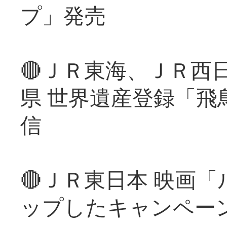
プ」発売
🔴ＪＲ東海、ＪＲ西
県 世界遺産登録「飛
信
🔴ＪＲ東日本 映画
ップしたキャンペー