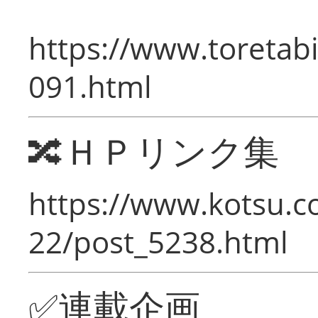
https://www.toretabi
091.html
🔀ＨＰリンク集
https://www.kotsu.c
22/post_5238.html
✅連載企画