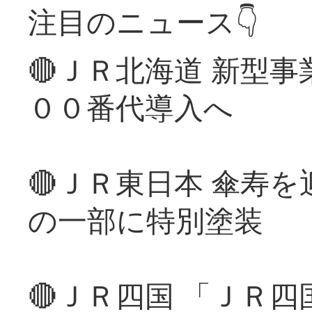
注目のニュース👇
🔴ＪＲ北海道 新型
００番代導入へ
🔴ＪＲ東日本 傘寿
の一部に特別塗装
🔴ＪＲ四国 「ＪＲ