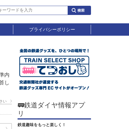
プライバシーポリシー
準内
答し
さい
🚃鉄道ダイヤ情報アプ
リ
鉄道趣味をもっと楽しく！