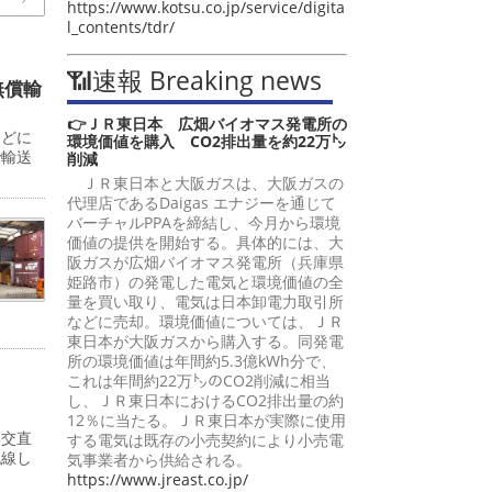
https://www.kotsu.co.jp/service/digita
l_contents/tdr/
📶速報 Breaking news
無償輸
👉ＪＲ東日本 広畑バイオマス発電所の
などに
環境価値を購入 CO2排出量を約22万㌧
で輸送
削減
ＪＲ東日本と大阪ガスは、大阪ガスの
代理店であるDaigas エナジーを通じて
バーチャルPPAを締結し、今月から環境
価値の提供を開始する。具体的には、大
阪ガスが広畑バイオマス発電所（兵庫県
姫路市）の発電した電気と環境価値の全
量を買い取り、電気は日本卸電力取引所
などに売却。環境価値については、ＪＲ
東日本が大阪ガスから購入する。同発電
所の環境価値は年間約5.3億kWh分で、
これは年間約22万㌧のCO2削減に相当
し、ＪＲ東日本におけるCO2排出量の約
12％に当たる。ＪＲ東日本が実際に使用
形交直
する電気は既存の小売契約により小売電
脱線し
気事業者から供給される。
https://www.jreast.co.jp/