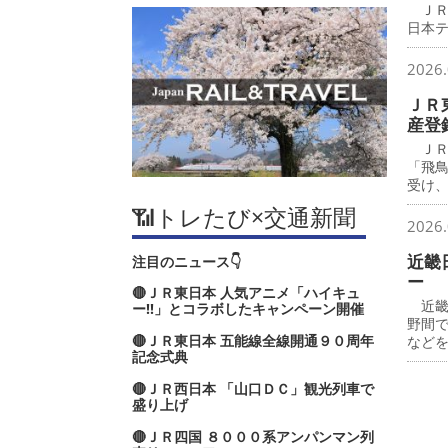
ＪＲ
日本
2026.
ＪＲ
産登
ＪＲ
「飛
受け
📶トレたび×交通新聞
2026.
近畿
注目のニュース👇
ー
🔴ＪＲ東日本 人気アニメ「ハイキュ
近畿
ー‼」とコラボしたキャンペーン開催
野間
🔴ＪＲ東日本 五能線全線開通９０周年
など
記念式典
🔴ＪＲ西日本 「山口ＤＣ」観光列車で
盛り上げ
🔴ＪＲ四国 ８０００系アンパンマン列