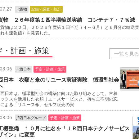
07.27
JR貨物
記録・調査・統計
貨物 ２６年度第１四半期輸送実績 コンテナ７・７％減
貨物は２２日、２０２６年度第１四半期（４～６月）と６月分の輸送
ずれも速報値）を発表した。
定・計画・施策
一覧を見る
08.06
JR西日本
予定・計画・施策
西日本 衣類と傘のリユース実証実験 循環型社会
へ
西日本は、循環型社会の構築に向けた取り組みとして、古着
ボックスを活用した衣類リユースサービスと、持ち主不明の忘
傘による「リユース傘」セルフ販売の実
08.06
JR西日本グループ
予定・計画・施策
工機整備 １０月に社名を「ＪＲ西日本テクノサービス
ザイン」に変更