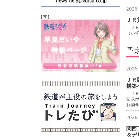
2026.
[PR]
ＪＲ
ＪＲ
（い
予
2026.
ＪＲ
構築
ＪＲ
回収
れ物
2026.
関西
＆デ