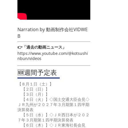
Narration by
動画制作会社VIDWE
B
👉「過去の動画ニュース」
https://www.youtube.com/@kotsushi
nbun/videos
🆕週間予定表
【８月１日（土）】
【２日（日）】
【３日（月）】
【４日（火）】◇国土交通大臣会見◇
ＪＲ九州が２０２７年３月期第１四半期
決算発表
【５日（水）】◇ＪＲ西日本が２０２
７年３月期第１四半期決算発表
【６日（木）】◇ＪＲ東海社長会見