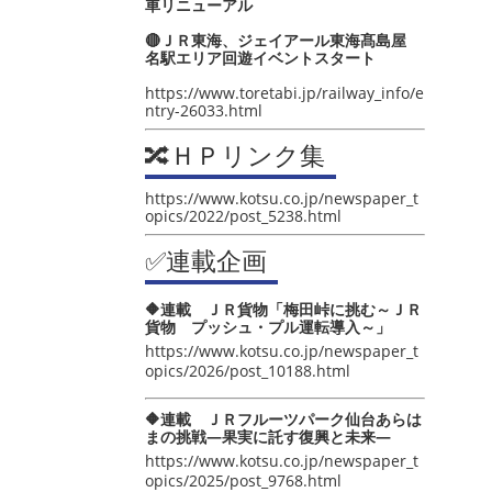
車リニューアル
🔴ＪＲ東海、ジェイアール東海髙島屋
名駅エリア回遊イベントスタート
https://www.toretabi.jp/railway_info/e
ntry-26033.html
🔀ＨＰリンク集
https://www.kotsu.co.jp/newspaper_t
opics/2022/post_5238.html
✅連載企画
🔶連載 ＪＲ貨物「梅田峠に挑む～ＪＲ
貨物 プッシュ・プル運転導入～」
https://www.kotsu.co.jp/newspaper_t
opics/2026/post_10188.html
🔶連載 ＪＲフルーツパーク仙台あらは
まの挑戦―果実に託す復興と未来―
https://www.kotsu.co.jp/newspaper_t
opics/2025/post_9768.html