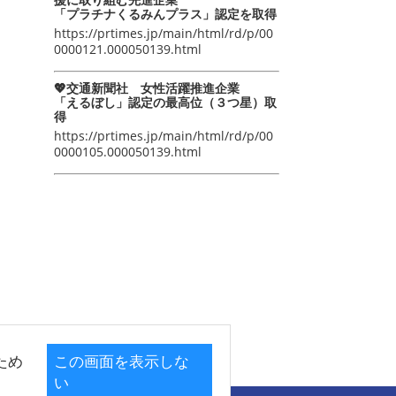
「プラチナくるみんプラス」認定を取得
https://prtimes.jp/main/html/rd/p/00
0000121.000050139.html
💖交通新聞社 女性活躍推進企業
「えるぼし」認定の最高位（３つ星）取
得
https://prtimes.jp/main/html/rd/p/00
0000105.000050139.html
ため
この画面を表示しな
い