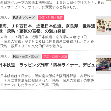
西日本グループの関西工機整備は、１０月１日付で社名を「ＪＲ西
テクノサービス＆デザイン」に変更すると発表した。
08.06
JR共通(グループ)
予定・計画・施策
東海、ＪＲ西日本、近畿日本鉄道、奈良県 世界遺
録「飛鳥・藤原の宮都」の魅力発信
東海、ＪＲ西日本、近畿日本鉄道、奈良県の４者は３日、
鳥・藤原の宮都」が７月２６日に世界遺産に登録されたことを
、飛鳥・藤原エリアの文化的価値や魅力を
08.06
民鉄・公営・三セク
予定・計画・施策
日本鉄道 ラッピング列車「四神ライナー」デビュ
日本鉄道は１日から、近鉄南大阪線大阪阿部野橋―吉野線吉
で、７月に世界遺産に登録された「飛鳥・藤原の宮都」の史跡
をモチーフにしたラッピング列車「飛鳥