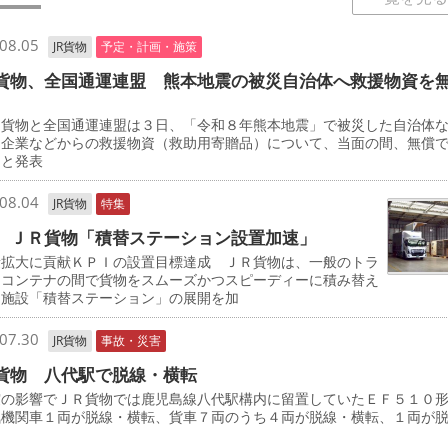
08.05
JR貨物
予定・計画・施策
貨物、全国通運連盟 熊本地震の被災自治体へ救援物資を
貨物と全国通運連盟は３日、「令和８年熊本地震」で被災した自治体
る企業などからの救援物資（救助用寄贈品）について、当面の間、無償
うと発表
08.04
JR貨物
特集
 ＪＲ貨物「積替ステーション設置加速」
量拡大に貢献ＫＰＩの設置目標達成 ＪＲ貨物は、一般のトラ
とコンテナの間で貨物をスムーズかつスピーディーに積み替え
る施設「積替ステーション」の展開を加
07.30
JR貨物
事故・災害
貨物 八代駅で脱線・横転
の影響でＪＲ貨物では鹿児島線八代駅構内に留置していたＥＦ５１０
気機関車１両が脱線・横転、貨車７両のうち４両が脱線・横転、１両が