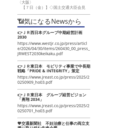
〈大阪〉
【７日（金）】◇国土交通大臣会見
📶気になるNewsから
👉ＪＲ西日本グループ中期経営計画
2030
https://www.westjr.co.jp/press/articl
e/2026/04/30/items/260430_00_press_
JRWEST2030keikaku.pdf
👉ＪＲ東日本 モビリティ事業で中長期
戦略「PRIDE & INTEGRITY」策定
https://www.jreast.co.jp/press/2025/2
0250909_ho03.pdf
👉ＪＲ東日本 グループ経営ビジョン
「勇翔 2034」
https://www.jreast.co.jp/press/2025/2
0250701_ho03.pdf
💖交通新聞社 不妊治療と仕事の両立支
援に取り組む先進企業