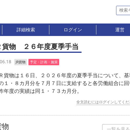
詳細検索
ログイン
運営
Ｒ貨物 ２６年度夏季手当
06.18
JR貨物
予定・計画・施策
貨物は１６日、２０２６年度の夏季手当について、基
の１・８カ月分を７月７日に支給すると各労働組合に回
昨年度の実績は同１・７３カ月分。
全文読むにはログインしてくだ
貨物
一覧を見る