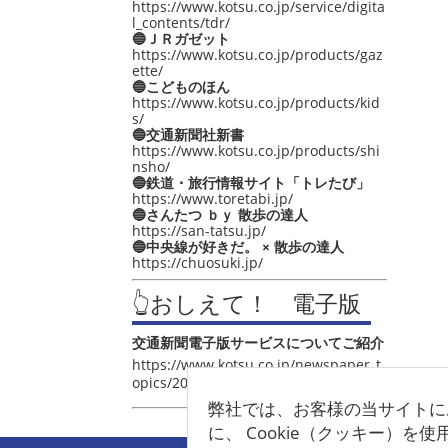
https://www.kotsu.co.jp/service/digita
l_contents/tdr/
🔵ＪＲガゼット
https://www.kotsu.co.jp/products/gaz
ette/
🔵こどものほん
https://www.kotsu.co.jp/products/kid
s/
🔵交通新聞社新書
https://www.kotsu.co.jp/products/shi
nsho/
🔵鉄道・旅行情報サイト「トレたび」
https://www.toretabi.jp/
🔵さんたつ ｂｙ 散歩の達人
https://san-tatsu.jp/
🔵中央線が好きだ。 × 散歩の達人
https://chuosuki.jp/
👆おしえて！ 電子版
交通新聞電子版サービスについてご紹介
https://www.kotsu.co.jp/newspaper_t
opics/2021/post_4048.html
弊社では、お客様の当サイトに
に、 Cookie（クッキー）を