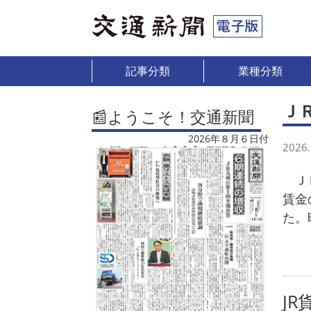
記事分類
業種分類
Ｊ
📰ようこそ！交通新聞
2026年８月６日付
2026.
ＪＲ
賃金
た。
JR