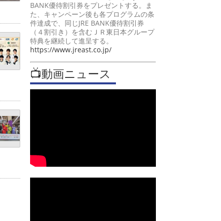
BANK優待割引券をプレゼントする。ま
た、キャンペーン後も各プログラムの条
件達成で、同じJRE BANK優待割引券
（４割引き）を含むＪＲ東日本グループ
特典を継続して進呈する。
https://www.jreast.co.jp/
📺動画ニュース