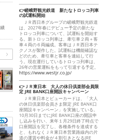
👉嵯峨野観光鉄道 新たなトロッコ列車
の試運転開始
ＪＲ西日本グループの嵯峨野観光鉄道
実績
は、2027年春にデビュー予定の新たな
トロッコ列車について、試運転を開始す
る。新トロッコ列車は、牽引車２両＋客
車４両の６両編成。客車はＪＲ西日本テ
クノスが製作した。試運転は機能確認な
どのため、牽引車と客車を連結して行
う。現在運行しているトロッコ列車は、
26年の営業運転をもって引退する予定。
https://www.westjr.co.jp/
👉ＪＲ東日本 大人の休日倶楽部会員限
定 JRE BANK口座開設キャンペーン
ＪＲ東日本とビューカードは、「大人
の休日倶楽部会員さま限定 JRE BANK口
座開設キャンペーン」を実施している。
10月30日までにJRE BANK口座の開設申
し込みを行い、来年１月29日終了時点で
口座開設を完了し、各種条件を達成する
と、もれなくＪＲ東日本営業路線内の片
道の運賃や料金が４割引きとなるJRE