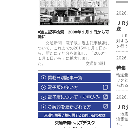
2026.
ＪＲ
送
■過去記事検索 2008年１月１日から可
ＪＲ
能に
対す
「交通新聞 電子版」過去記事検索に
を行
ついて、これまでの2015年１月１日か
ら、新たに７年分を追加し、「2008年
2026.
１月１日から」に拡大しまし
た。 交通新聞社
特集
輸送
ック
られ
2026.
ＪＲ
地震
流電
た。