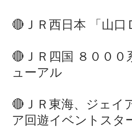
🔴ＪＲ西日本 「山
🔴ＪＲ四国 ８００
ューアル
🔴ＪＲ東海、ジェイ
ア回遊イベントスタ