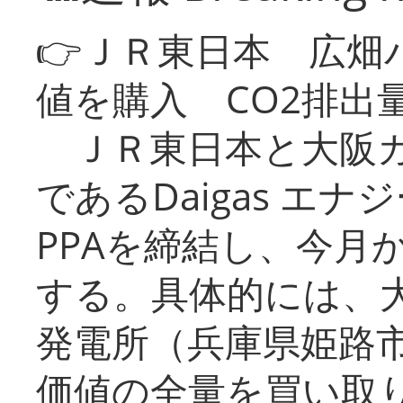
👉ＪＲ東日本 広畑
値を購入 CO2排出
ＪＲ東日本と大阪ガ
であるDaigas エ
PPAを締結し、今月
する。具体的には、
発電所（兵庫県姫路
価値の全量を買い取