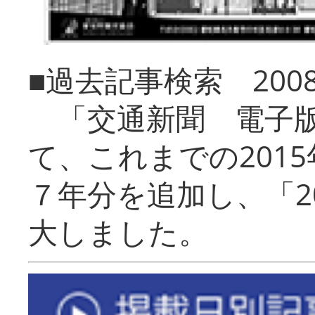
■過去記事検索 20
「交通新聞 電子版
て、これまでの201
７年分を追加し、「2
大しました