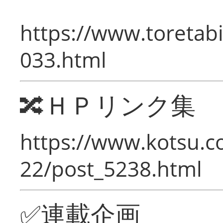
https://www.toretabi
033.html
🔀ＨＰリンク集
https://www.kotsu.c
22/post_5238.html
✅連載企画