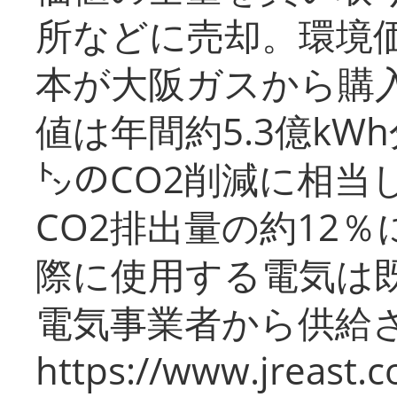
所などに売却。環境
本が大阪ガスから購
値は年間約5.3億kW
㌧のCO2削減に相当
CO2排出量の約12
際に使用する電気は
電気事業者から供給
https://www.jreast.co