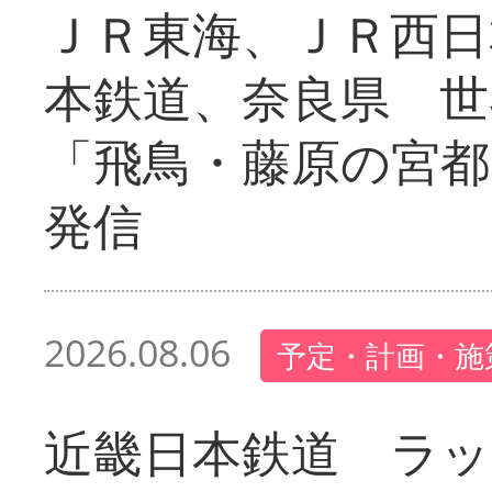
ＪＲ東海、ＪＲ西日
本鉄道、奈良県 世
「飛鳥・藤原の宮都
発信
2026.08.06
予定・計画・施
近畿日本鉄道 ラ