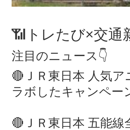
📶トレたび×交通
注目のニュース👇
🔴ＪＲ東日本 人気
ラボしたキャンペー
🔴ＪＲ東日本 五能