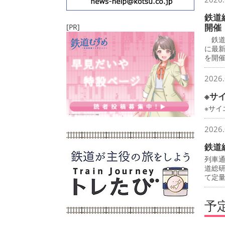
鉄道
開催
[PR]
鉄道
に最
を開
2026.
※サ
※サ
2026.
鉄道
列車
道総
て定
予