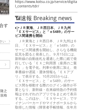
https://www.kotsu.co.jp/service/digita
l_contents/tdr/
📶速報 Breaking news
合す
👉ＪＲ東海、ＪＲ西日本、ＪＲ九州
「ＥＸサービス」と「ｅ5489」のサー
ビス間連携を開始
ＪＲ東海とＪＲ西日本、ＪＲ九州は６
さい
日、「ＥＸサービス」と「ｅ5489」の
サービス間連携を開始し、さらなる機能
拡充を図ると発表した。９月15日には、
新幹線の自動改札を通過した際に紙で発
行している「ＥＸご利用票（座席のご案
内）」を電子化。列車や座席に加え、発
車番線や遅延・運休情報も「ＥＸアプ
リ」で表示する。10月20日からは、
「ＥＸサービス」と「ｅ5489」のサー
ビス間を移動する際のログイン操作が不
要となり、新幹線・在来線特急の予約情
峰隆之
報はそれぞれのアプリでをまとめて表示
際規格
する。このほか、「ＥＸサービス」でマ
イナンバーカードやマイナポータルから
取得した情報（障害者手帳情報、生年月