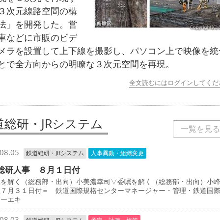
３次元線路空間の構
法」を開発した。営
車などに市販のビデ
メラを設置して上下線を撮影し、パソコン上で映像を統
とで全方向からの明瞭な３次元空間を再現。
全文読むにはログインしてくだ
道総研・JRシステム
一覧を見る
08.05
鉄道総研・JRシステム
人事異動・組織変更
総研人事 ８月１日付
を解く（総務部・出向）小美濃幸司▽委嘱を解く（総務部・出向）小
上７月３１日付＝ 鉄道国際規格センターマネージャー・管理・鉄道国
ターエキ
08.03