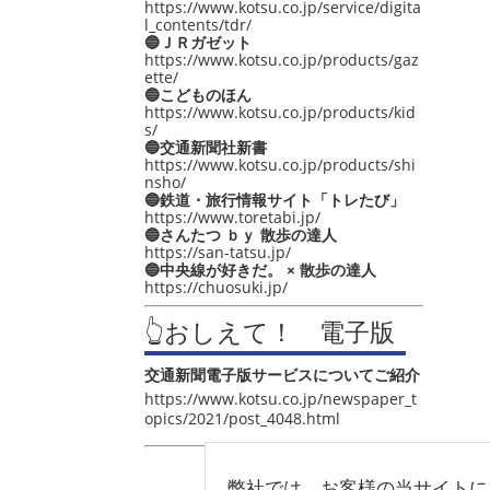
https://www.kotsu.co.jp/service/digita
l_contents/tdr/
🔵ＪＲガゼット
https://www.kotsu.co.jp/products/gaz
ette/
🔵こどものほん
https://www.kotsu.co.jp/products/kid
s/
🔵交通新聞社新書
https://www.kotsu.co.jp/products/shi
nsho/
🔵鉄道・旅行情報サイト「トレたび」
https://www.toretabi.jp/
🔵さんたつ ｂｙ 散歩の達人
https://san-tatsu.jp/
🔵中央線が好きだ。 × 散歩の達人
https://chuosuki.jp/
👆おしえて！ 電子版
交通新聞電子版サービスについてご紹介
https://www.kotsu.co.jp/newspaper_t
opics/2021/post_4048.html
弊社では、お客様の当サイトに