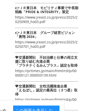
👉ＪＲ東日本 モビリティ事業で中長期
戦略「PRIDE & INTEGRITY」策定
https://www.jreast.co.jp/press/2025/2
0250909_ho03.pdf
👉ＪＲ東日本 グループ経営ビジョン
「勇翔 2034」
https://www.jreast.co.jp/press/2025/2
0250701_ho03.pdf
💖交通新聞社 不妊治療と仕事の両立支
援に取り組む先進企業
「プラチナくるみんプラス」認定を取得
https://prtimes.jp/main/html/rd/p/00
0000121.000050139.html
💖交通新聞社 女性活躍推進企業
「えるぼし」認定の最高位（３つ星）取
得
https://prtimes.jp/main/html/rd/p/00
0000105.000050139.html
ため
この画面を表示しな