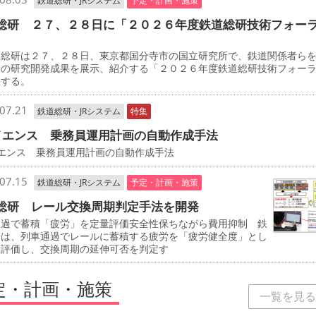
鉄道総研・JRシステム
予定・計画・施策
総研 ２７、２８日に「２０２６年度鉄道総研技術フォー
総研は２７、２８日、東京都国分寺市の国立研究所で、鉄道関係者ら
新の研究開発成果を展示、紹介する「２０２６年度鉄道総研技術フォー
催する。
07.21
鉄道総研・JRシステム
特集
イエンス 乗務員運用計画の自動作成手法
イエンス 乗務員運用計画の自動作成手法
07.15
鉄道総研・JRシステム
予定・計画・施策
総研 レール交換周期判定手法を開発
通過で蓄積「疲労」を定量評価安全性保ちながら費用抑制 鉄
研は、列車通過でレールに蓄積する疲労を「疲労健全度」とし
量評価し、交換周期の延伸可否を判定す
定・計画・施策
一覧を見る