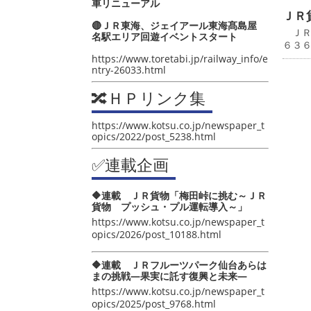
車リニューアル
ＪＲ
🔴ＪＲ東海、ジェイアール東海髙島屋
ＪＲ
名駅エリア回遊イベントスタート
６３
https://www.toretabi.jp/railway_info/e
ntry-26033.html
🔀ＨＰリンク集
https://www.kotsu.co.jp/newspaper_t
opics/2022/post_5238.html
✅連載企画
🔶連載 ＪＲ貨物「梅田峠に挑む～ＪＲ
貨物 プッシュ・プル運転導入～」
https://www.kotsu.co.jp/newspaper_t
opics/2026/post_10188.html
🔶連載 ＪＲフルーツパーク仙台あらは
まの挑戦―果実に託す復興と未来―
https://www.kotsu.co.jp/newspaper_t
opics/2025/post_9768.html