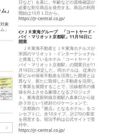
日など）を基に、年齢などの資格確認が
必要な割引商品を発売する。商品の利用
ラム」
開始は10月１日から。
https://jr-central.co.jp/
を対象
ラム」
👉ＪＲ東海グループ 「コートヤード・
バイ・マリオット京都駅」11月16日に
開業
ＪＲ東海不動産とＪＲ東海ホテルズが
米国のマリオット・インターナショナル
と推進しているホテル「コートヤード・
バイ・マリオット京都駅」の開業日が11
月16日に決定した。同ホテルは、従来の
駅ビルや保有不動産を活用した開発とは
異なり、新たに取得した不動産を活用し
て事業を展開することで、沿線都市の価
値を向上させる象徴となるプロジェク
ト。東海道新幹線京都駅八条東口から徒
歩３分という絶好のロケーションで、
「京都旅の『拠点』となるホテル」をコ
ンセプトに、全10タイプ、計270の客室
を用意する。宿泊予約は公式サイトで受
付中。
https://jr-central.co.jp/