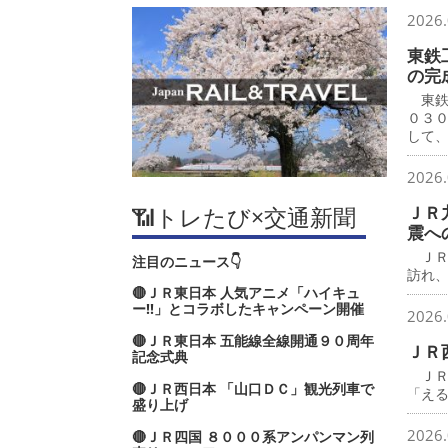
2026.
東鉄
の完
東鉄
０３
して
2026.
📶トレたび×交通新聞
ＪＲ
震へ
ＪＲ
注目のニュース👇
訪れ
🔴ＪＲ東日本 人気アニメ「ハイキュ
ー‼」とコラボしたキャンペーン開催
2026.
🔴ＪＲ東日本 五能線全線開通９０周年
ＪＲ
記念式典
ＪＲ
🔴ＪＲ西日本 「山口ＤＣ」観光列車で
「え
盛り上げ
2026.
🔴ＪＲ四国 ８０００系アンパンマン列