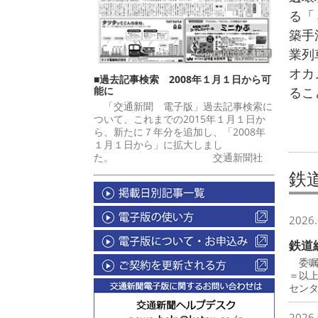
る「
築手
業列
オカ
■過去記事検索 2008年１月１日から可
能に
るこ
「交通新聞 電子版」過去記事検索に
ついて、これまでの2015年１月１日か
ら、新たに７年分を追加し、「2008年
１月１日から」に拡大しまし
た。 交通新聞社
鉄
2026.
鉄道
委嘱
＝以
セン
2026.