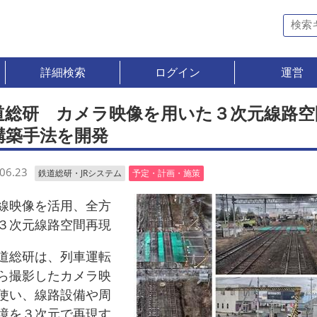
詳細検索
ログイン
運営
道総研 カメラ映像を用いた３次元線路空
構築手法を開発
06.23
鉄道総研・JRシステム
予定・計画・施策
線映像を活用、全方
３次元線路空間再現
総研は、列車運転
ら撮影したカメラ映
使い、線路設備や周
境を３次元で再現す