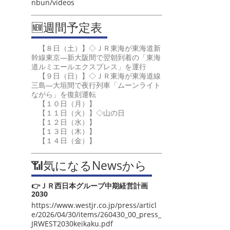
nbun/videos
🆕週間予定表
【８日（土）】◇ＪＲ東海が東海道新
幹線東京―新大阪間で翌朝到着の「東海
道ルミエールエクスプレス」を運行
【９日（日）】◇ＪＲ東海が東海道線
三島―大垣間で夜行列車「ムーンライト
ながら」を復刻運転
【１０日（月）】
【１１日（火）】◇山の日
【１２日（水）】
【１３日（木）】
【１４日（金）】
📶気になるNewsから
👉ＪＲ西日本グループ中期経営計画
2030
https://www.westjr.co.jp/press/articl
e/2026/04/30/items/260430_00_press_
JRWEST2030keikaku.pdf