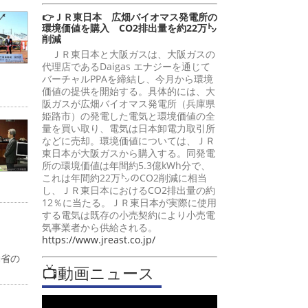
👉ＪＲ東日本 広畑バイオマス発電所の
環境価値を購入 CO2排出量を約22万㌧
削減
ＪＲ東日本と大阪ガスは、大阪ガスの
代理店であるDaigas エナジーを通じて
バーチャルPPAを締結し、今月から環境
価値の提供を開始する。具体的には、大
阪ガスが広畑バイオマス発電所（兵庫県
姫路市）の発電した電気と環境価値の全
量を買い取り、電気は日本卸電力取引所
などに売却。環境価値については、ＪＲ
東日本が大阪ガスから購入する。同発電
所の環境価値は年間約5.3億kWh分で、
これは年間約22万㌧のCO2削減に相当
し、ＪＲ東日本におけるCO2排出量の約
12％に当たる。ＪＲ東日本が実際に使用
する電気は既存の小売契約により小売電
気事業者から供給される。
https://www.jreast.co.jp/
働省の
📺動画ニュース