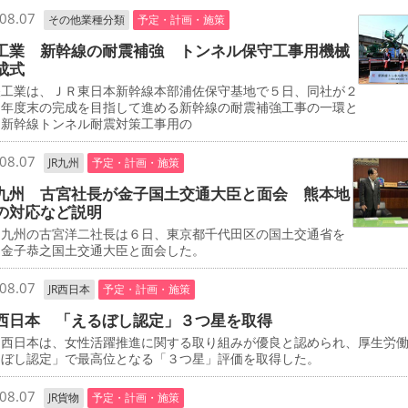
08.07
その他業種分類
予定・計画・施策
工業 新幹線の耐震補強 トンネル保守工事用機械
成式
工業は、ＪＲ東日本新幹線本部浦佐保守基地で５日、同社が２
０年度末の完成を目指して進める新幹線の耐震補強工事の一環と
、新幹線トンネル耐震対策工事用の
08.07
JR九州
予定・計画・施策
九州 古宮社長が金子国土交通大臣と面会 熊本地
の対応など説明
九州の古宮洋二社長は６日、東京都千代田区の国土交通省を
、金子恭之国土交通大臣と面会した。
08.07
JR西日本
予定・計画・施策
西日本 「えるぼし認定」３つ星を取得
西日本は、女性活躍推進に関する取り組みが優良と認められ、厚生労
るぼし認定」で最高位となる「３つ星」評価を取得した。
08.07
JR貨物
予定・計画・施策