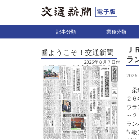
記事分類
業種分類
Ｊ
📰ようこそ！交通新聞
ラ
2026年８月７日付
2026.
柔道
２６
ウラ
～２
ラン
㌔級