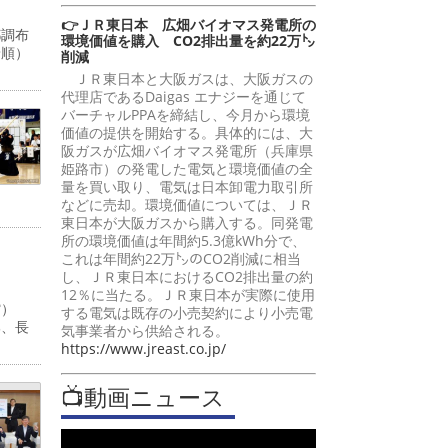
👉ＪＲ東日本 広畑バイオマス発電所の
都調布
環境価値を購入 CO2排出量を約22万㌧
着順）
削減
ＪＲ東日本と大阪ガスは、大阪ガスの
代理店であるDaigas エナジーを通じて
バーチャルPPAを締結し、今月から環境
価値の提供を開始する。具体的には、大
阪ガスが広畑バイオマス発電所（兵庫県
姫路市）の発電した電気と環境価値の全
量を買い取り、電気は日本卸電力取引所
などに売却。環境価値については、ＪＲ
東日本が大阪ガスから購入する。同発電
所の環境価値は年間約5.3億kWh分で、
これは年間約22万㌧のCO2削減に相当
し、ＪＲ東日本におけるCO2排出量の約
12％に当たる。ＪＲ東日本が実際に使用
道館）
する電気は既存の小売契約により小売電
部、長
気事業者から供給される。
https://www.jreast.co.jp/
📺動画ニュース