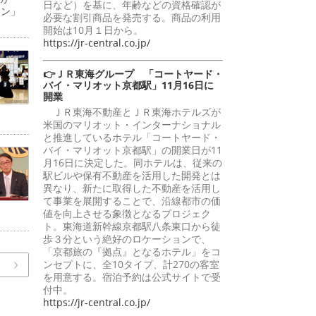
日など）を基に、年齢などの資格確認が
ーン」
必要な割引商品を発売する。商品の利用
開始は10月１日から。
https://jr-central.co.jp/
👉ＪＲ東海グループ 「コートヤード・
バイ・マリオット京都駅」11月16日に
開業
ＪＲ東海不動産とＪＲ東海ホテルズが
米国のマリオット・インターナショナル
と推進しているホテル「コートヤード・
バイ・マリオット京都駅」の開業日が11
月16日に決定した。同ホテルは、従来の
駅ビルや保有不動産を活用した開発とは
異なり、新たに取得した不動産を活用し
て事業を展開することで、沿線都市の価
値を向上させる象徴となるプロジェク
ト。東海道新幹線京都駅八条東口から徒
歩３分という絶好のロケーションで、
「京都旅の『拠点』となるホテル」をコ
ンセプトに、全10タイプ、計270の客室
を用意する。宿泊予約は公式サイトで受
付中。
https://jr-central.co.jp/