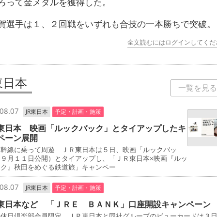
ろって金メダルを獲得した。
選手は１、２回戦をいずれも合技の一本勝ちで突破。
全文読むにはログインしてくだ
東日本
一覧を見る
08.07
JR東日本
予定・計画・施策
東日本 映画「ルックバック」とタイアップしたキ
ペーン展開
新幹線に乗って周遊 ＪＲ東日本は５日、映画「ルックバッ
（９月１１日公開）とタイアップし、「ＪＲ東日本×映画『ルッ
ック』秋田をめぐる鉄道旅」キャンペー
08.07
JR東日本
予定・計画・施策
東日本など 「ＪＲＥ ＢＡＮＫ」口座開設キャンペーン
の休日倶楽部会員限定 ＪＲ東日本と同社グループのビューカードは３