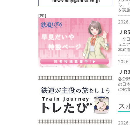
ら、
を実
[PR]
2026.
ＪＲ
全日
ュニ
本武
2026.
ＪＲ
各分
の日
に登
ス
2026.