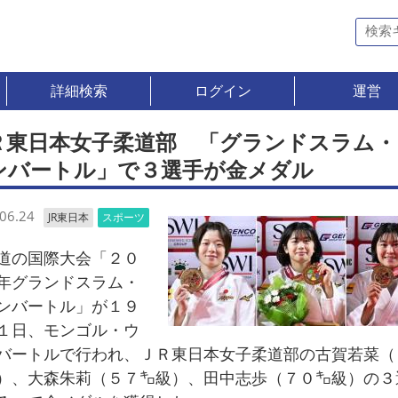
詳細検索
ログイン
運営
Ｒ東日本女子柔道部 「グランドスラム・
ンバートル」で３選手が金メダル
06.24
JR東日本
スポーツ
の国際大会「２０
年グランドスラム・
ンバートル」が１９
１日、モンゴル・ウ
バートルで行われ、ＪＲ東日本女子柔道部の古賀若菜（
）、大森朱莉（５７㌔級）、田中志歩（７０㌔級）の３