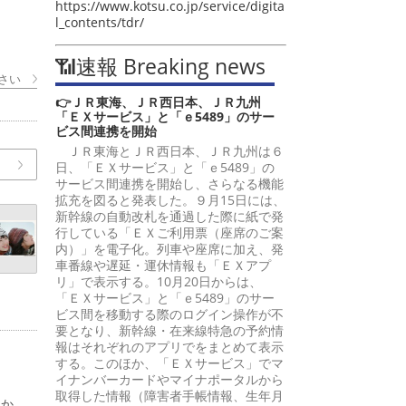
https://www.kotsu.co.jp/service/digita
l_contents/tdr/
📶速報 Breaking news
さい
👉ＪＲ東海、ＪＲ西日本、ＪＲ九州
「ＥＸサービス」と「ｅ5489」のサー
ビス間連携を開始
ＪＲ東海とＪＲ西日本、ＪＲ九州は６
日、「ＥＸサービス」と「ｅ5489」の
サービス間連携を開始し、さらなる機能
拡充を図ると発表した。９月15日には、
新幹線の自動改札を通過した際に紙で発
行している「ＥＸご利用票（座席のご案
内）」を電子化。列車や座席に加え、発
車番線や遅延・運休情報も「ＥＸアプ
リ」で表示する。10月20日からは、
「ＥＸサービス」と「ｅ5489」のサー
ビス間を移動する際のログイン操作が不
要となり、新幹線・在来線特急の予約情
報はそれぞれのアプリでをまとめて表示
する。このほか、「ＥＸサービス」でマ
イナンバーカードやマイナポータルから
取得した情報（障害者手帳情報、生年月
日か