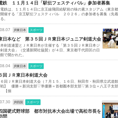
電鉄 １１月１４日「駅伝フェスティバル」参加者募集
電鉄は、１１月１４日に京王線飛田給駅前の味の素スタジアム（東京
で開催する「京王駅伝フェスティバル ２０２６」の参加者を募集（先
いる。
08.07
JR東日本
スポーツ
東日本など 第３５回ＪＲ東日本ジュニア剣道大会
本剣道連盟とＪＲ東日本が主催する「第３５回ＪＲ東日本ジ
ア剣道大会」（交通新聞社協賛）が４日、東京都千代田区の日
道館で開かれた。
08.04
JR東日本
スポーツ
６回ＪＲ東日本剣道大会
３６回ＪＲ東日本剣道大会（７月１５、１６日、秋田市・秋田県立武
体戦】 優勝＝新潟支部▽準優勝＝首都圏本部支部▽第３位＝八王子支
部 【個
07.30
JR四国
スポーツ
四国硬式野球部 都市対抗本大会出場で高松市長を
訪問