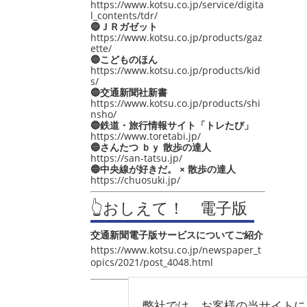
https://www.kotsu.co.jp/service/digita
l_contents/tdr/
🔵ＪＲガゼット
https://www.kotsu.co.jp/products/gaz
ette/
🔵こどものほん
https://www.kotsu.co.jp/products/kid
s/
🔵交通新聞社新書
https://www.kotsu.co.jp/products/shi
nsho/
🔵鉄道・旅行情報サイト「トレたび」
https://www.toretabi.jp/
🔵さんたつ ｂｙ 散歩の達人
https://san-tatsu.jp/
🔵中央線が好きだ。 × 散歩の達人
https://chuosuki.jp/
👆おしえて！ 電子版
交通新聞電子版サービスについてご紹介
https://www.kotsu.co.jp/newspaper_t
opics/2021/post_4048.html
弊社では、お客様の当サイトに