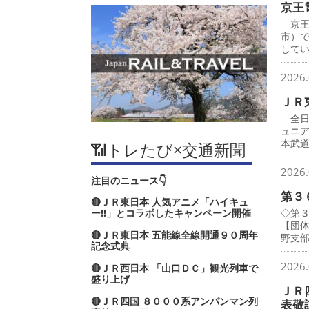
京王
京王
市）
して
2026.
ＪＲ
全日
ュニ
本武
📶トレたび×交通新聞
2026.
注目のニュース👇
第３
🔴ＪＲ東日本 人気アニメ「ハイキュ
ー‼」とコラボしたキャンペーン開催
◇第
【団
🔴ＪＲ東日本 五能線全線開通９０周年
野支
記念式典
2026.
🔴ＪＲ西日本 「山口ＤＣ」観光列車で
盛り上げ
ＪＲ
🔴ＪＲ四国 ８０００系アンパンマン列
表敬