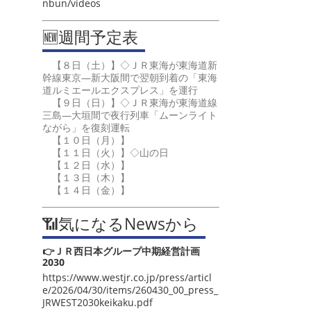
nbun/videos
🆕週間予定表
【８日（土）】◇ＪＲ東海が東海道新
幹線東京―新大阪間で翌朝到着の「東海
道ルミエールエクスプレス」を運行
【９日（日）】◇ＪＲ東海が東海道線
三島―大垣間で夜行列車「ムーンライト
ながら」を復刻運転
【１０日（月）】
【１１日（火）】◇山の日
【１２日（水）】
【１３日（木）】
【１４日（金）】
📶気になるNewsから
👉ＪＲ西日本グループ中期経営計画
2030
https://www.westjr.co.jp/press/articl
e/2026/04/30/items/260430_00_press_
JRWEST2030keikaku.pdf