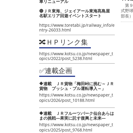
車リニューアル
第９
式野
🔴ＪＲ東海、ジェイアール東海髙島屋
名駅エリア回遊イベントスタート
部長
https://www.toretabi.jp/railway_info/e
ntry-26033.html
🔀ＨＰリンク集
https://www.kotsu.co.jp/newspaper_t
opics/2022/post_5238.html
✅連載企画
🔶連載 ＪＲ貨物「梅田峠に挑む～ＪＲ
貨物 プッシュ・プル運転導入～」
https://www.kotsu.co.jp/newspaper_t
opics/2026/post_10188.html
🔶連載 ＪＲフルーツパーク仙台あらは
まの挑戦―果実に託す復興と未来―
https://www.kotsu.co.jp/newspaper_t
opics/2025/post_9768.html