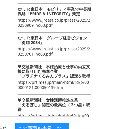
👉ＪＲ東日本 モビリティ事業で中長期
戦略「PRIDE & INTEGRITY」策定
https://www.jreast.co.jp/press/2025/2
0250909_ho03.pdf
👉ＪＲ東日本 グループ経営ビジョン
「勇翔 2034」
https://www.jreast.co.jp/press/2025/2
0250701_ho03.pdf
💖交通新聞社 不妊治療と仕事の両立支
援に取り組む先進企業
「プラチナくるみんプラス」認定を取得
https://prtimes.jp/main/html/rd/p/00
0000121.000050139.html
💖交通新聞社 女性活躍推進企業
「えるぼし」認定の最高位（３つ星）取
得
https://prtimes.jp/main/html/rd/p/00
0000105.000050139.html
ため
この画面を表示しな