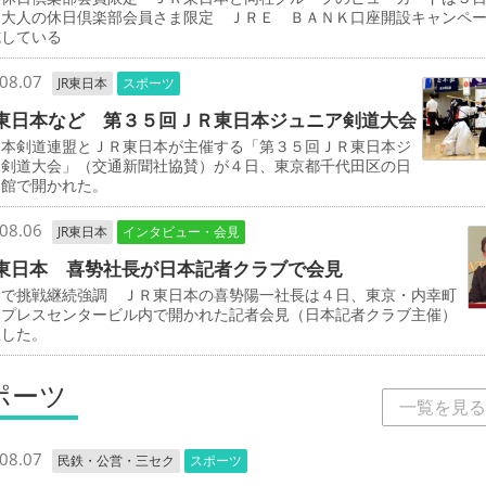
「大人の休日倶楽部会員さま限定 ＪＲＥ ＢＡＮＫ口座開設キャンペ
施している
08.07
JR東日本
スポーツ
東日本など 第３５回ＪＲ東日本ジュニア剣道大会
本剣道連盟とＪＲ東日本が主催する「第３５回ＪＲ東日本ジ
ア剣道大会」（交通新聞社協賛）が４日、東京都千代田区の日
道館で開かれた。
08.06
JR東日本
インタビュー・会見
東日本 喜㔟社長が日本記者クラブで会見
野で挑戦継続強調 ＪＲ東日本の喜㔟陽一社長は４日、東京・内幸町
本プレスセンタービル内で開かれた記者会見（日本記者クラブ主催）
壇した。
ポーツ
一覧を見る
08.07
民鉄・公営・三セク
スポーツ