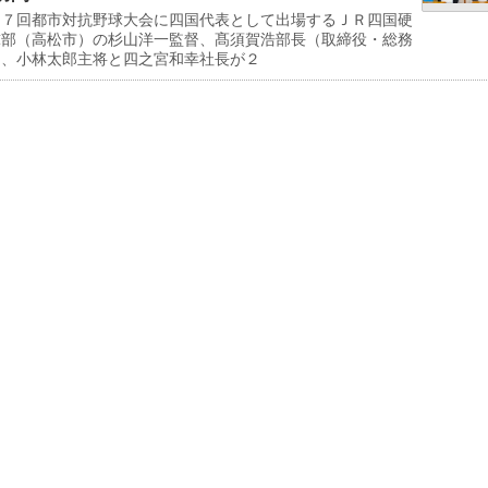
７回都市対抗野球大会に四国代表として出場するＪＲ四国硬
球部（高松市）の杉山洋一監督、髙須賀浩部長（取締役・総務
）、小林太郎主将と四之宮和幸社長が２