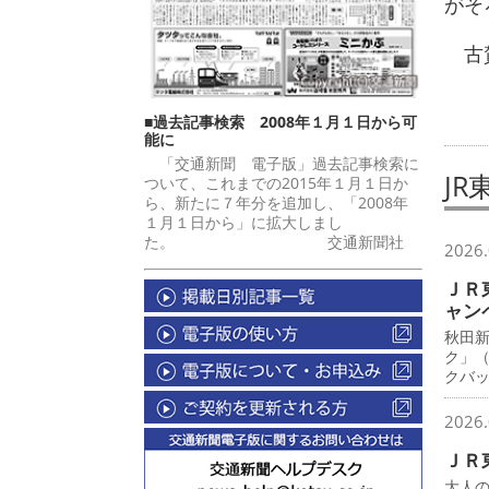
がそ
古賀
■過去記事検索 2008年１月１日から可
能に
「交通新聞 電子版」過去記事検索に
JR
ついて、これまでの2015年１月１日か
ら、新たに７年分を追加し、「2008年
１月１日から」に拡大しまし
た。 交通新聞社
2026.
ＪＲ
ャン
秋田
ク」
クバ
2026.
ＪＲ
大人