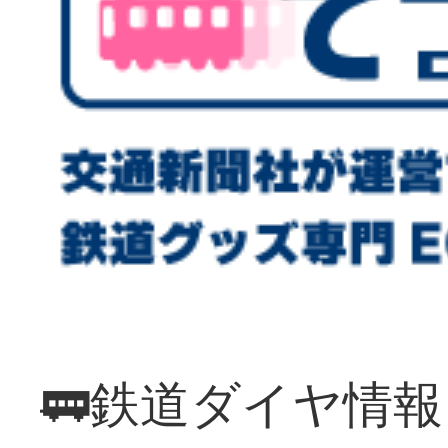
🚃鉄道ダイヤ情