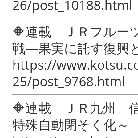
26/post_10188.html
🔶連載 ＪＲフルー
戦―果実に託す復興
https://www.kotsu.c
25/post_9768.html
🔶連載 ＪＲ九州 
特殊自動閉そく化～