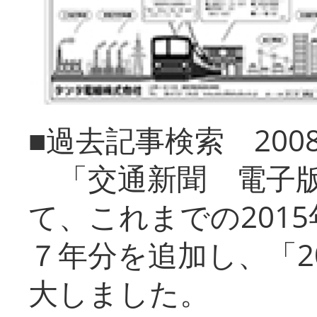
■過去記事検索 20
「交通新聞 電子版
て、これまでの201
７年分を追加し、「2
大しました