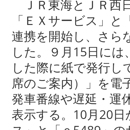
ＪＲ東海とＪＲ西日
「ＥＸサービス」と「
連携を開始し、さら
した。９月15日には
した際に紙で発行し
席のご案内）」を電
発車番線や遅延・運
表示する。10月20
ス」と「ｅ5489」