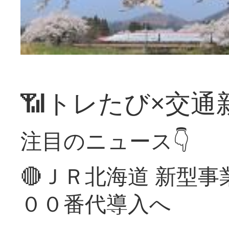
📶トレたび×交通
注目のニュース👇
🔴ＪＲ北海道 新型
００番代導入へ