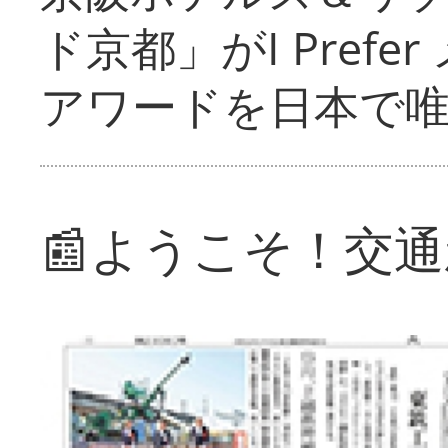
ド京都」がI Pref
アワードを日本で
📰ようこそ！交