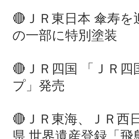
🔴ＪＲ東日本 傘寿
の一部に特別塗装
🔴ＪＲ四国 「ＪＲ
プ」発売
🔴ＪＲ東海、ＪＲ西
県 世界遺産登録「飛