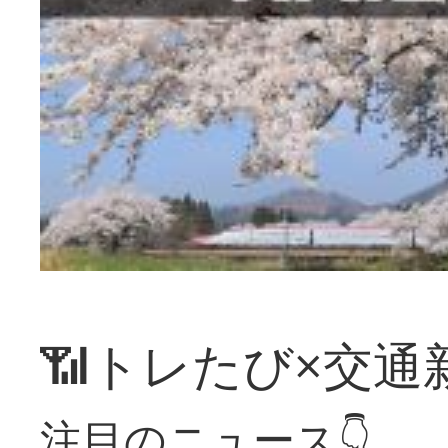
📶トレたび×交通
注目のニュース👇