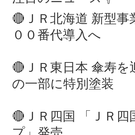
🔴ＪＲ北海道 新型
００番代導入へ
🔴ＪＲ東日本 傘寿
の一部に特別塗装
🔴ＪＲ四国 「ＪＲ
プ」発売