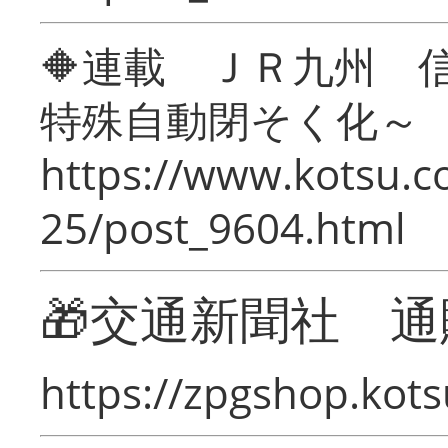
🔶連載 ＪＲ九州 
特殊自動閉そく化～
https://www.kotsu.c
25/post_9604.html
🎁交通新聞社 通
https://zpgshop.kots