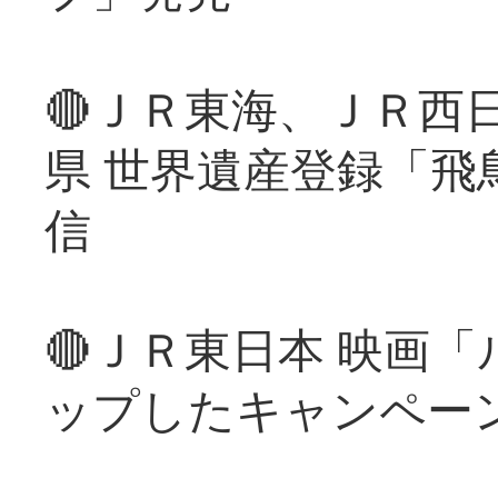
🔴ＪＲ東海、ＪＲ西
県 世界遺産登録「飛
信
🔴ＪＲ東日本 映画
ップしたキャンペー