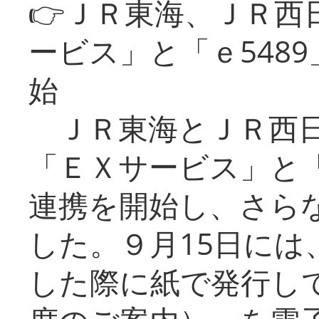
👉ＪＲ東海、ＪＲ西
ービス」と「ｅ548
始
ＪＲ東海とＪＲ西日
「ＥＸサービス」と「
連携を開始し、さら
した。９月15日には
した際に紙で発行し