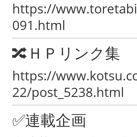
https://www.toretabi
091.html
🔀ＨＰリンク集
https://www.kotsu.c
22/post_5238.html
✅連載企画