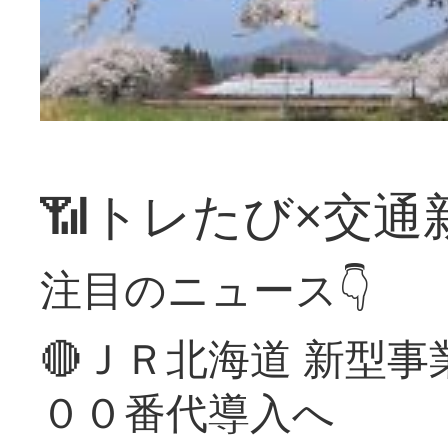
📶トレたび×交通
注目のニュース👇
🔴ＪＲ北海道 新型
００番代導入へ