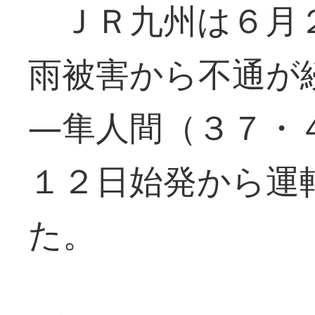
ＪＲ九州は６月２
雨被害から不通が
―隼人間（３７・
１２日始発から運
た。