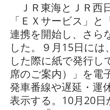
ＪＲ東海とＪＲ西日
「ＥＸサービス」と「
連携を開始し、さら
した。９月15日には
した際に紙で発行し
席のご案内）」を電
発車番線や遅延・運
表示する。10月20