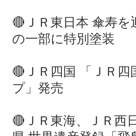
🔴ＪＲ東日本 傘寿
の一部に特別塗装
🔴ＪＲ四国 「ＪＲ
プ」発売
🔴ＪＲ東海、ＪＲ西