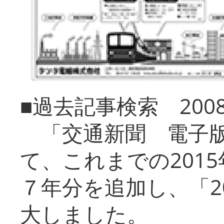
■過去記事検索 20
「交通新聞 電子版
て、これまでの201
７年分を追加し、「2
大しました