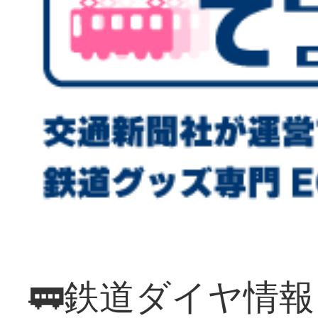
🚃鉄道ダイヤ情