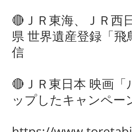
🔴ＪＲ東海、ＪＲ西
県 世界遺産登録「飛
信
🔴ＪＲ東日本 映画
ップしたキャンペー
https://www.toretabi