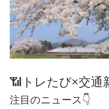
📶トレたび×交通
注目のニュース👇