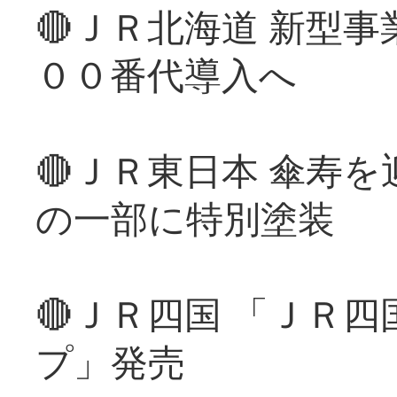
🔴ＪＲ北海道 新型
００番代導入へ
🔴ＪＲ東日本 傘寿
の一部に特別塗装
🔴ＪＲ四国 「ＪＲ
プ」発売