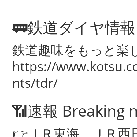
🚃鉄道ダイヤ情
鉄道趣味をもっと楽
https://www.kotsu.co
nts/tdr/
📶速報 Breaking 
👉ＪＲ東海、ＪＲ西