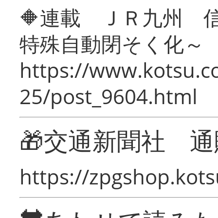
🔶連載 ＪＲ九州 
特殊自動閉そく化～
https://www.kotsu.c
25/post_9604.html
🎁交通新聞社 通
https://zpgshop.kots