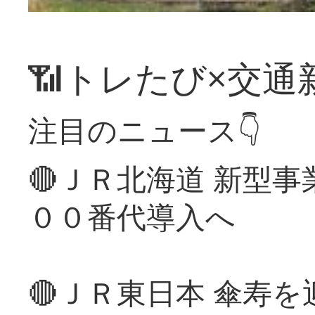
📶トレたび×交通
注目のニュース👇
🔴ＪＲ北海道 新型
００番代導入へ
🔴ＪＲ東日本 傘寿