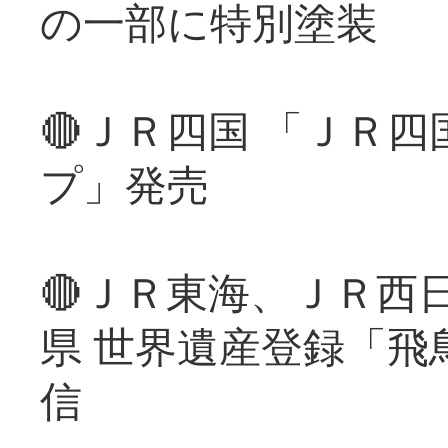
の一部に特別塗装
🔴ＪＲ四国 「ＪＲ
プ」発売
🔴ＪＲ東海、ＪＲ西
県 世界遺産登録「飛
信