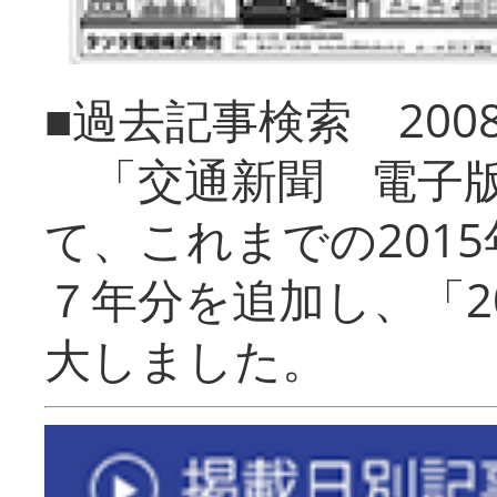
■過去記事検索 20
「交通新聞 電子版
て、これまでの201
７年分を追加し、「2
大しました