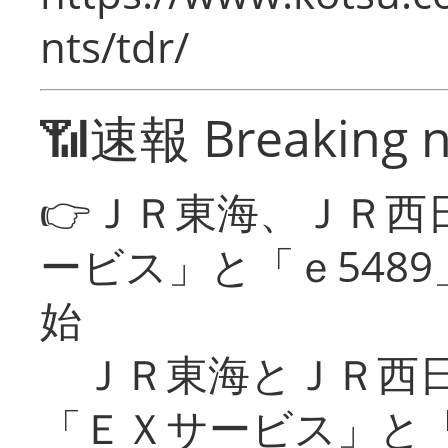
nts/tdr/
📶速報 Breaking 
👉ＪＲ東海、ＪＲ西
ービス」と「ｅ548
始
ＪＲ東海とＪＲ西日
「ＥＸサービス」と「