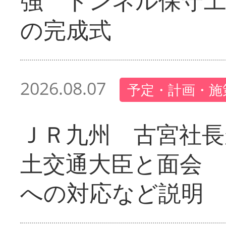
強 トンネル保守工
の完成式
2026.08.07
予定・計画・施
ＪＲ九州 古宮社長
土交通大臣と面会 
への対応など説明