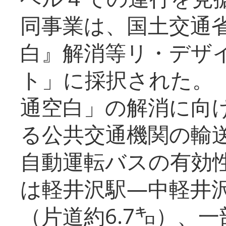
同事業は、国土交通
白』解消等リ・デザ
ト」に採択された。
通空白」の解消に向
る公共交通機関の輸
自動運転バスの有効
は軽井沢駅―中軽井
（片道約6.7㌔）、