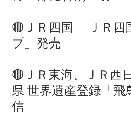
🔴ＪＲ四国 「ＪＲ
プ」発売
🔴ＪＲ東海、ＪＲ西
県 世界遺産登録「飛
信