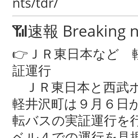
nts/tdr/
📶速報 Breaking 
👉ＪＲ東日本など 
証運行
ＪＲ東日本と西武ホ
軽井沢町は９月６日か
転バスの実証運行を
ベル４での運行を見