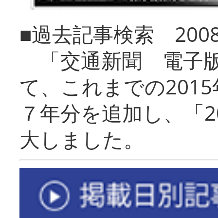
■過去記事検索 20
「交通新聞 電子版
て、これまでの201
７年分を追加し、「2
大しました