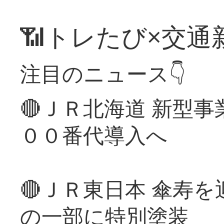
📶トレたび×交通
注目のニュース👇
🔴ＪＲ北海道 新型
００番代導入へ
🔴ＪＲ東日本 傘寿
の一部に特別塗装