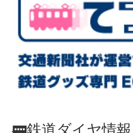
🚃鉄道ダイヤ情