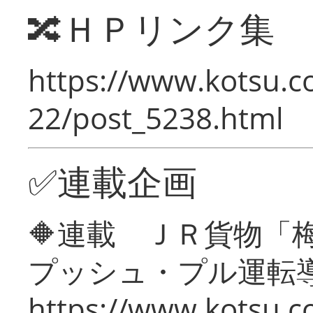
🔀ＨＰリンク集
https://www.kotsu.c
22/post_5238.html
✅連載企画
🔶連載 ＪＲ貨物
プッシュ・プル運転
https://www.kotsu.c