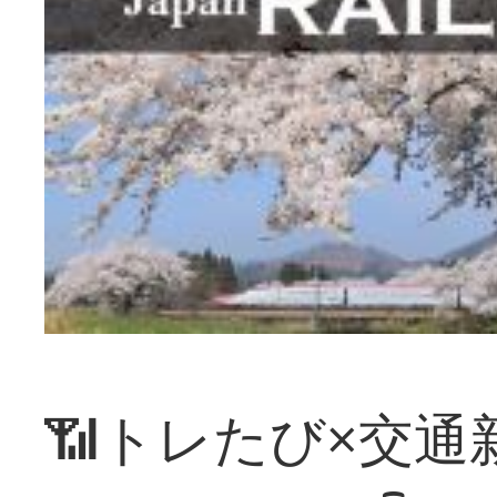
📶トレたび×交通