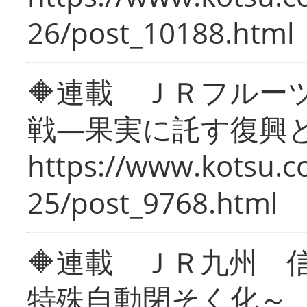
26/post_10188.html
🔶連載 ＪＲフルー
戦―果実に託す復興
https://www.kotsu.c
25/post_9768.html
🔶連載 ＪＲ九州 
特殊自動閉そく化～