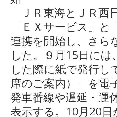
ＪＲ東海とＪＲ西日
「ＥＸサービス」と「
連携を開始し、さら
した。９月15日には
した際に紙で発行し
席のご案内）」を電
発車番線や遅延・運
表示する。10月20