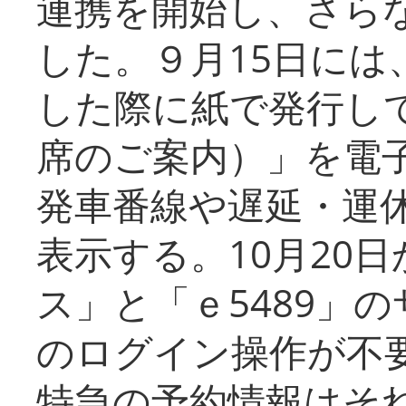
連携を開始し、さら
した。９月15日には
した際に紙で発行し
席のご案内）」を電
発車番線や遅延・運
表示する。10月20
ス」と「ｅ5489」
のログイン操作が不
特急の予約情報はそ