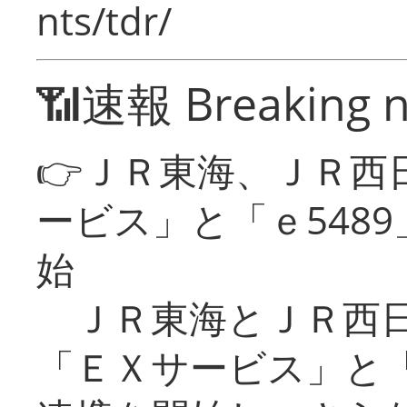
nts/tdr/
📶速報 Breaking 
👉ＪＲ東海、ＪＲ西
ービス」と「ｅ548
始
ＪＲ東海とＪＲ西日
「ＥＸサービス」と「