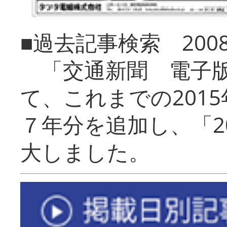
■過去記事検索 20
「交通新聞 電子版
て、これまでの201
７年分を追加し、「2
大しました