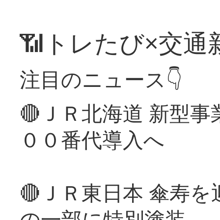
📶トレたび×交通
注目のニュース👇
🔴ＪＲ北海道 新型
００番代導入へ
🔴ＪＲ東日本 傘寿
の一部に特別塗装