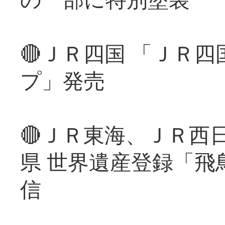
🔴ＪＲ四国 「ＪＲ
プ」発売
🔴ＪＲ東海、ＪＲ西
県 世界遺産登録「飛
信