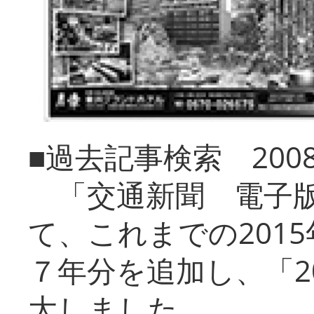
■過去記事検索 20
「交通新聞 電子版
て、これまでの201
７年分を追加し、「2
大しました