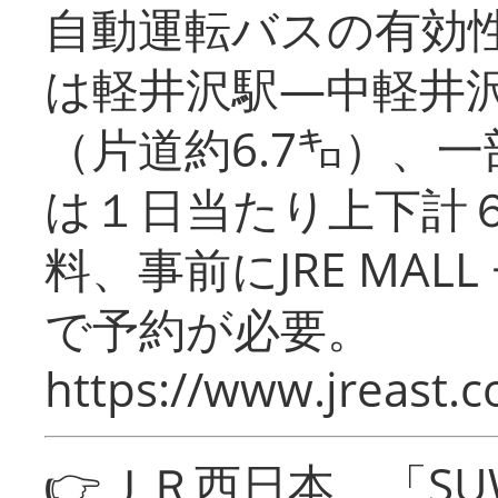
自動運転バスの有効
は軽井沢駅―中軽井
（片道約6.7㌔）、
は１日当たり上下計
料、事前にJRE MA
で予約が必要。
https://www.jreast.co
👉ＪＲ西日本 「SU