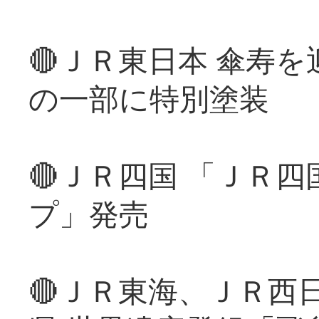
🔴ＪＲ東日本 傘寿
の一部に特別塗装
🔴ＪＲ四国 「ＪＲ
プ」発売
🔴ＪＲ東海、ＪＲ西