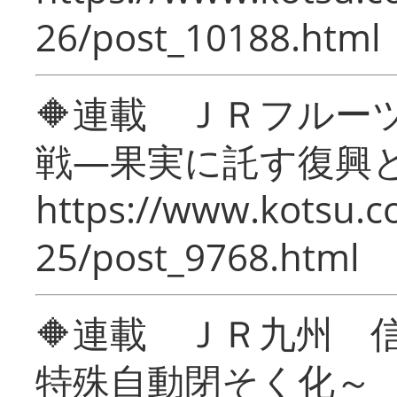
26/post_10188.html
🔶連載 ＪＲフルー
戦―果実に託す復興
https://www.kotsu.c
25/post_9768.html
🔶連載 ＪＲ九州 
特殊自動閉そく化～