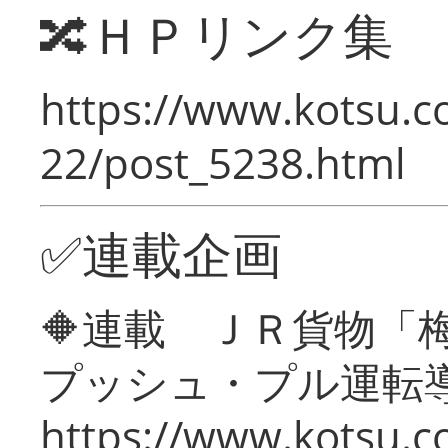
🔀ＨＰリンク集
https://www.kotsu.c
22/post_5238.html
✅連載企画
🔶連載 ＪＲ貨物
プッシュ・プル運転
https://www.kotsu.c