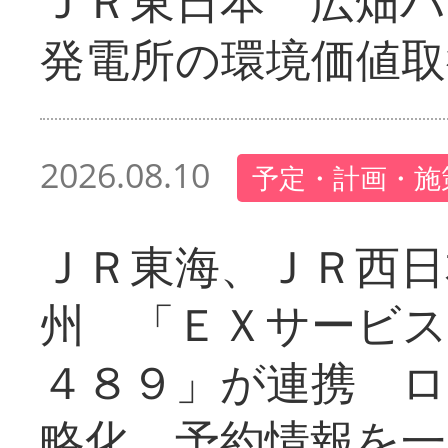
ＪＲ東日本 広畑
発電所の環境価値取
2026.08.10
予定・計画・施
ＪＲ東海、ＪＲ西日
州 「ＥＸサービス
４８９」が連携 
略化、予約情報を一