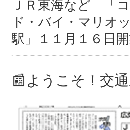
ＪＲ東海など 「
ド・バイ・マリオ
駅」１１月１６日開
📰ようこそ！交