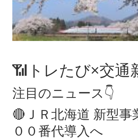
📶トレたび×交通
注目のニュース👇
🔴ＪＲ北海道 新型
００番代導入へ