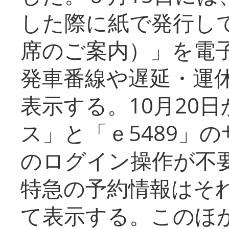
した際に紙で発行し
席のご案内）」を電
発車番線や遅延・運
表示する。10月20
ス」と「ｅ5489」
のログイン操作が不
特急の予約情報はそ
て表示する。このほ