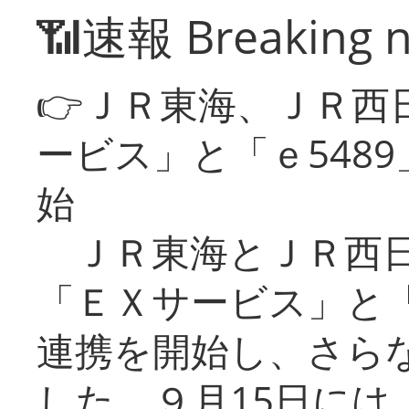
📶速報 Breaking 
👉ＪＲ東海、ＪＲ西
ービス」と「ｅ548
始
ＪＲ東海とＪＲ西日
「ＥＸサービス」と「
連携を開始し、さら
した。９月15日には