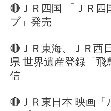
🔴ＪＲ四国 「ＪＲ
プ」発売
🔴ＪＲ東海、ＪＲ西
県 世界遺産登録「飛
信
🔴ＪＲ東日本 映画