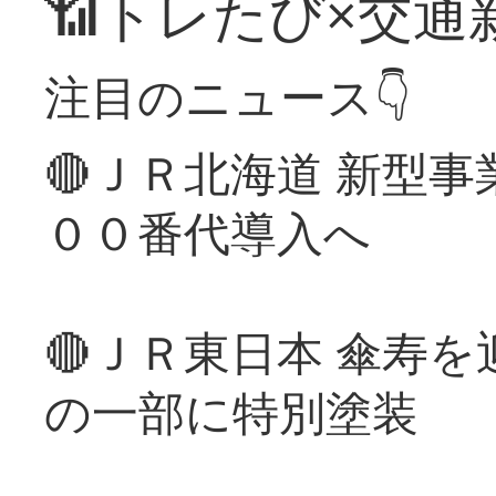
📶トレたび×交通
注目のニュース👇
🔴ＪＲ北海道 新型
００番代導入へ
🔴ＪＲ東日本 傘寿
の一部に特別塗装