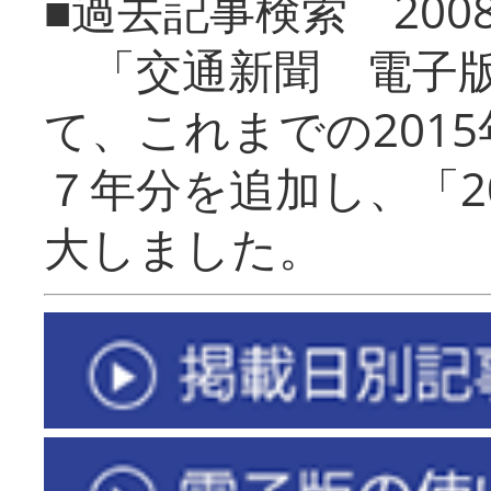
■過去記事検索 20
「交通新聞 電子版
て、これまでの201
７年分を追加し、「2
大しました