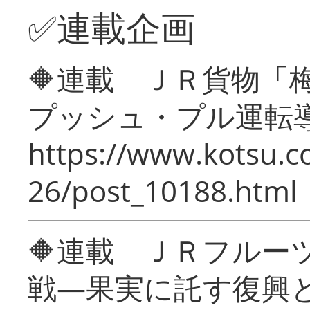
✅連載企画
🔶連載 ＪＲ貨物
プッシュ・プル運転
https://www.kotsu.c
26/post_10188.html
🔶連載 ＪＲフルー
戦―果実に託す復興