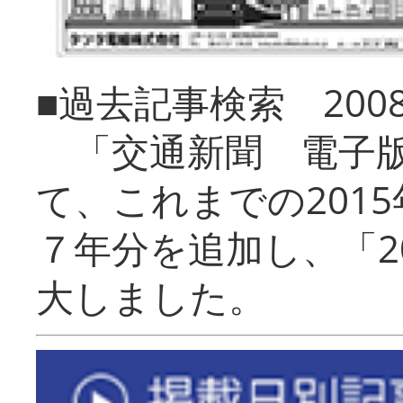
■過去記事検索 20
「交通新聞 電子版
て、これまでの201
７年分を追加し、「2
大しました