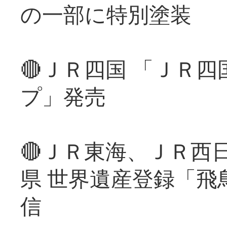
の一部に特別塗装
🔴ＪＲ四国 「ＪＲ
プ」発売
🔴ＪＲ東海、ＪＲ西
県 世界遺産登録「飛
信