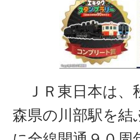
ＪＲ東日本は、秋
森県の川部駅を結
に全線開通９０周