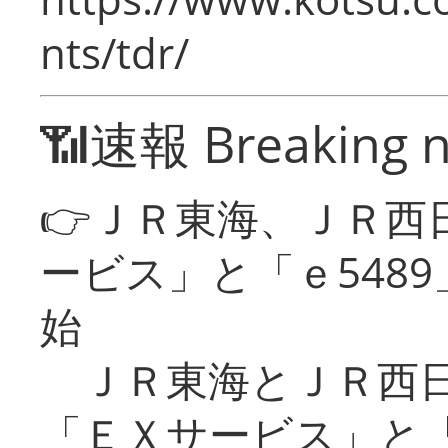
nts/tdr/
📶速報 Breaking 
👉ＪＲ東海、ＪＲ西
ービス」と「ｅ548
始
ＪＲ東海とＪＲ西日
「ＥＸサービス」と「