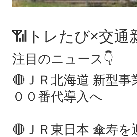
📶トレたび×交通
注目のニュース👇
🔴ＪＲ北海道 新型
００番代導入へ
🔴ＪＲ東日本 傘寿