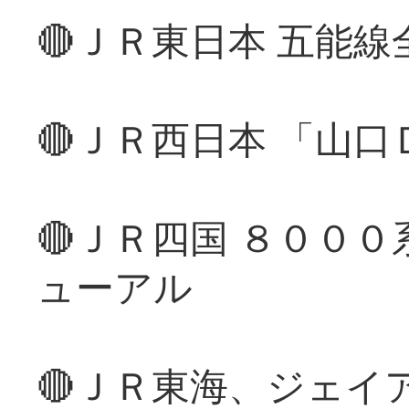
🔴ＪＲ東日本 五能
🔴ＪＲ西日本 「山
🔴ＪＲ四国 ８００
ューアル
🔴ＪＲ東海、ジェイ