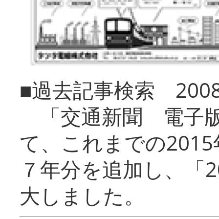
■過去記事検索 20
「交通新聞 電子版
て、これまでの201
７年分を追加し、「2
大しました