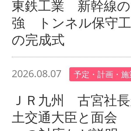
東鉄工業 新幹線の
強 トンネル保守工
の完成式
2026.08.07
予定・計画・施
ＪＲ九州 古宮社長
土交通大臣と面会 