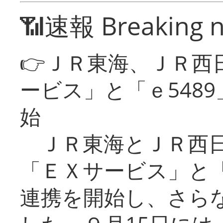
📶速報 Breaking 
👉ＪＲ東海、ＪＲ西
ービス」と「ｅ548
始
ＪＲ東海とＪＲ西日
「ＥＸサービス」と「
連携を開始し、さら