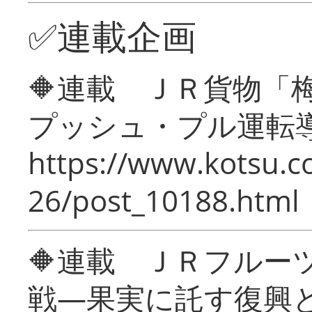
✅連載企画
🔶連載 ＪＲ貨物
プッシュ・プル運転
https://www.kotsu.c
26/post_10188.html
🔶連載 ＪＲフルー
戦―果実に託す復興