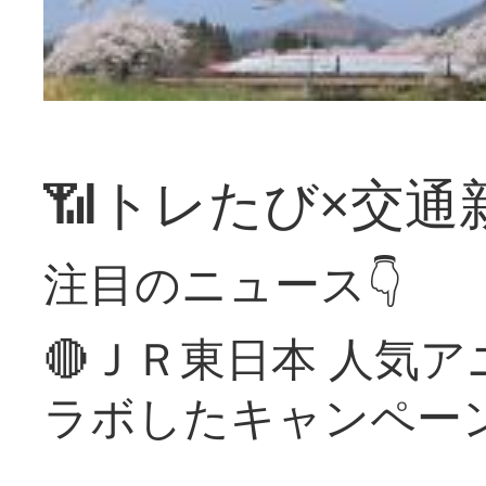
📶トレたび×交通
注目のニュース👇
🔴ＪＲ東日本 人気
ラボしたキャンペー