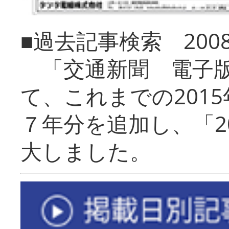
■過去記事検索 20
「交通新聞 電子版
て、これまでの201
７年分を追加し、「2
大しました