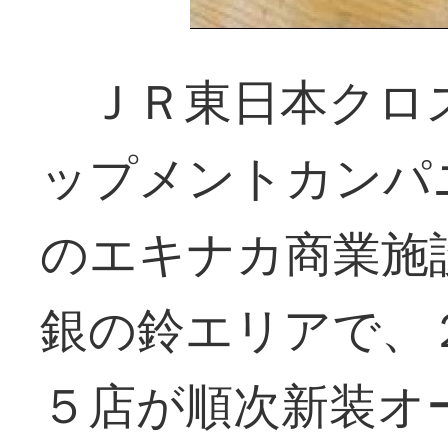
ＪＲ東日本クロ
ップメントカンパ
のエキナカ商業施
銀の鈴エリアで、
５店が順次新装オ