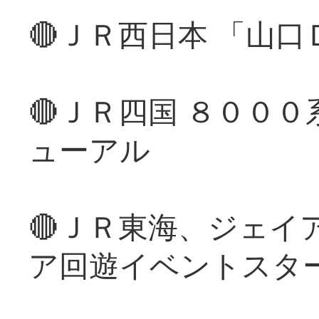
🔴ＪＲ西日本 「山
🔴ＪＲ四国 ８００
ューアル
🔴ＪＲ東海、ジェイ
ア回遊イベントスタ