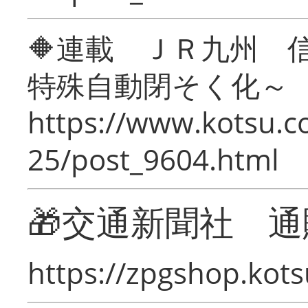
🔶連載 ＪＲ九州 
特殊自動閉そく化～
https://www.kotsu.c
25/post_9604.html
🎁交通新聞社 通
https://zpgshop.kots