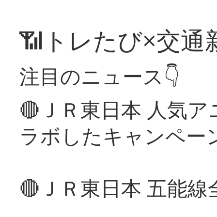
📶トレたび×交通
注目のニュース👇
🔴ＪＲ東日本 人気
ラボしたキャンペー
🔴ＪＲ東日本 五能