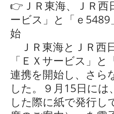
👉ＪＲ東海、ＪＲ西
ービス」と「ｅ548
始
ＪＲ東海とＪＲ西日
「ＥＸサービス」と「
連携を開始し、さら
した。９月15日には
した際に紙で発行し