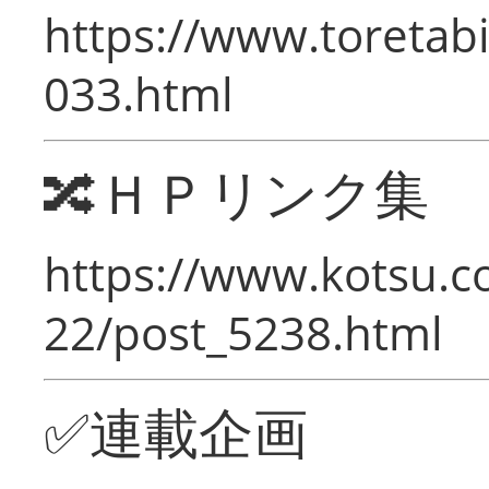
https://www.toretabi
033.html
🔀ＨＰリンク集
https://www.kotsu.c
22/post_5238.html
✅連載企画