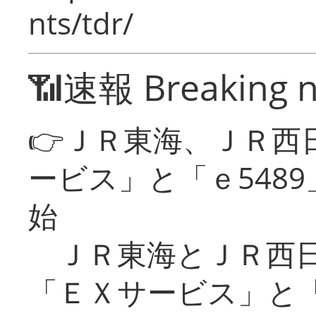
nts/tdr/
📶速報 Breaking 
👉ＪＲ東海、ＪＲ西
ービス」と「ｅ548
始
ＪＲ東海とＪＲ西日
「ＥＸサービス」と「