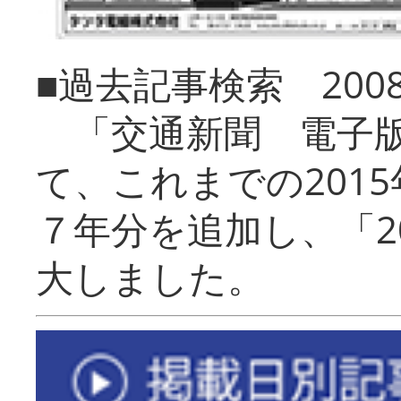
■過去記事検索 20
「交通新聞 電子版
て、これまでの201
７年分を追加し、「2
大しました