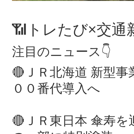
📶トレたび×交通
注目のニュース👇
🔴ＪＲ北海道 新型
００番代導入へ
🔴ＪＲ東日本 傘寿