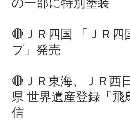
の一部に特別塗装
🔴ＪＲ四国 「ＪＲ
プ」発売
🔴ＪＲ東海、ＪＲ西
県 世界遺産登録「飛
信