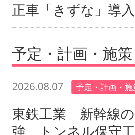
正車「きずな」導入
予定・計画・施策
2026.08.07
予定・計画・施
東鉄工業 新幹線の
強 トンネル保守工