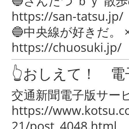
🔵さんたつ ｂｙ 散
https://san-tatsu.jp/
🔵中央線が好きだ。 
https://chuosuki.jp/
👆おしえて！ 電
交通新聞電子版サー
https://www.kotsu.c
21/post_4048.html