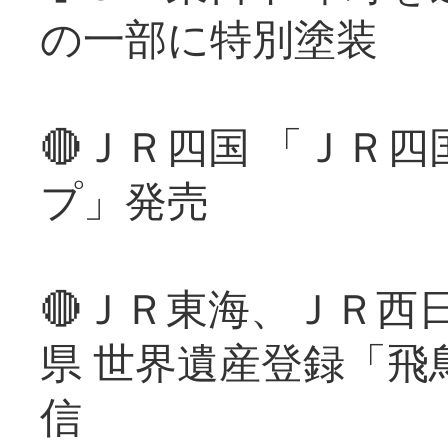
の一部に特別塗装
🔴ＪＲ四国 「ＪＲ
プ」発売
🔴ＪＲ東海、ＪＲ西
県 世界遺産登録「飛
信