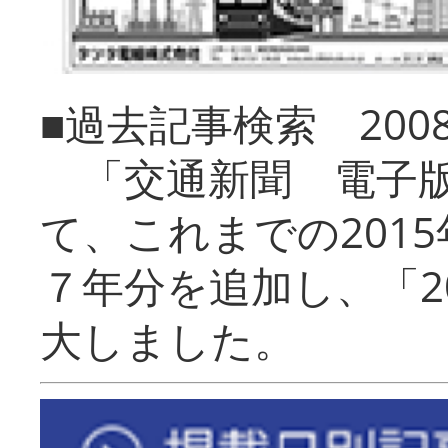
■過去記事検索 20
「交通新聞 電子版
て、これまでの201
７年分を追加し、「2
大しました