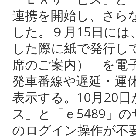
連携を開始し、さら
した。９月15日には
した際に紙で発行し
席のご案内）」を電
発車番線や遅延・運
表示する。10月20
ス」と「ｅ5489」
のログイン操作が不