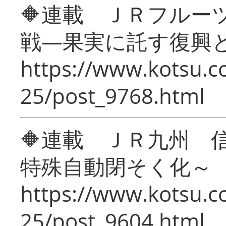
🔶連載 ＪＲフルー
戦―果実に託す復興
https://www.kotsu.c
25/post_9768.html
🔶連載 ＪＲ九州 
特殊自動閉そく化～
https://www.kotsu.c
25/post_9604.html