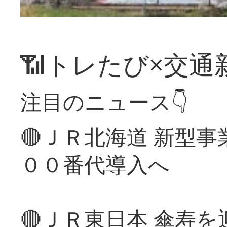
📶トレたび×交通
注目のニュース👇
🔴ＪＲ北海道 新型
００番代導入へ
🔴ＪＲ東日本 傘寿