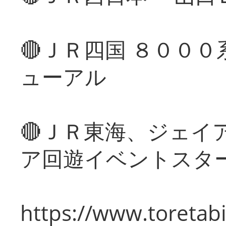
🔴ＪＲ四国 ８００
ューアル
🔴ＪＲ東海、ジェイ
ア回遊イベントスタ
https://www.toretabi