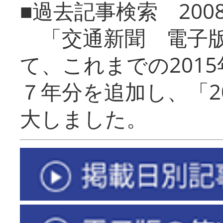
■過去記事検索 20
「交通新聞 電子版
て、これまでの201
７年分を追加し、「2
大しました