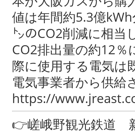
本が大阪ガスから購
値は年間約5.3億kW
㌧のCO2削減に相当
CO2排出量の約12
際に使用する電気は
電気事業者から供給
https://www.jreast.co
👉嵯峨野観光鉄道