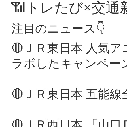
📶トレたび×交通
注目のニュース👇
🔴ＪＲ東日本 人気
ラボしたキャンペー
🔴ＪＲ東日本 五能
🔴ＪＲ西日本 「山