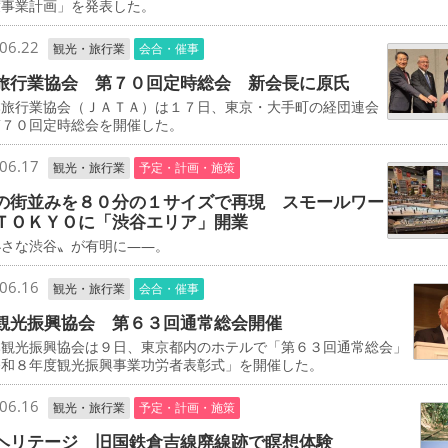
度事業計画」を発表した。
06.22
観光・旅行業
会合・催事
旅行業協会 第７０回定時総会 新会長に原氏
旅行業協会（ＪＡＴＡ）は１７日、東京・大手町の経団連会
第７０回定時総会を開催した。
06.17
観光・旅行業
予定・計画・施策
の街並みを８０分の１サイズで再現 スモールワー
ＴＯＫＹＯに「渋谷エリア」開業
さな渋谷〟が有明に――。
06.16
観光・旅行業
会合・催事
観光振興協会 第６３回通常総会開催
観光振興協会は９日、東京都内のホテルで「第６３回通常総会」
令和８年度観光振興事業功労者表彰式」を開催した。
06.16
観光・旅行業
予定・計画・施策
ヘリテージ 旧国鉄倉吉線廃線跡で瞑想体験