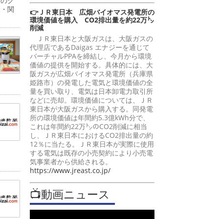
間のグ
阪・関
👉ＪＲ東日本 広畑バイオマス発電所の
環境価値を購入 CO2排出量を約22万㌧
削減
ＪＲ東日本と大阪ガスは、大阪ガスの
代理店であるDaigas エナジーを通じて
バーチャルPPAを締結し、今月から環境
価値の提供を開始する。具体的には、大
阪ガスが広畑バイオマス発電所（兵庫県
姫路市）の発電した電気と環境価値の全
量を買い取り、電気は日本卸電力取引所
などに売却。環境価値については、ＪＲ
東日本が大阪ガスから購入する。同発電
所の環境価値は年間約5.3億kWh分で、
これは年間約22万㌧のCO2削減に相当
し、ＪＲ東日本におけるCO2排出量の約
12％に当たる。ＪＲ東日本が実際に使用
する電気は既存の小売契約により小売電
気事業者から供給される。
https://www.jreast.co.jp/
📺動画ニュース