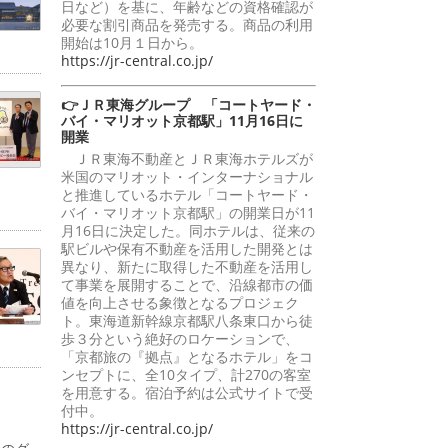
日など）を基に、年齢などの資格確認が
必要な割引商品を発売する。商品の利用
開始は10月１日から。
https://jr-central.co.jp/
👉ＪＲ東海グループ 「コートヤード・
バイ・マリオット京都駅」11月16日に
開業
ＪＲ東海不動産とＪＲ東海ホテルズが
米国のマリオット・インターナショナル
と推進しているホテル「コートヤード・
バイ・マリオット京都駅」の開業日が11
月16日に決定した。同ホテルは、従来の
駅ビルや保有不動産を活用した開発とは
異なり、新たに取得した不動産を活用し
て事業を展開することで、沿線都市の価
値を向上させる象徴となるプロジェク
ト。東海道新幹線京都駅八条東口から徒
歩３分という絶好のロケーションで、
「京都旅の『拠点』となるホテル」をコ
ンセプトに、全10タイプ、計270の客室
を用意する。宿泊予約は公式サイトで受
付中。
https://jr-central.co.jp/