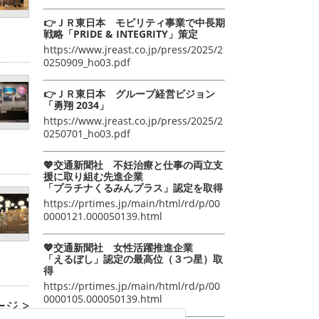
👉ＪＲ東日本 モビリティ事業で中長期
戦略「PRIDE & INTEGRITY」策定
https://www.jreast.co.jp/press/2025/2
0250909_ho03.pdf
👉ＪＲ東日本 グループ経営ビジョン
「勇翔 2034」
https://www.jreast.co.jp/press/2025/2
0250701_ho03.pdf
💖交通新聞社 不妊治療と仕事の両立支
援に取り組む先進企業
「プラチナくるみんプラス」認定を取得
https://prtimes.jp/main/html/rd/p/00
0000121.000050139.html
💖交通新聞社 女性活躍推進企業
「えるぼし」認定の最高位（３つ星）取
得
https://prtimes.jp/main/html/rd/p/00
0000105.000050139.html
ジ >