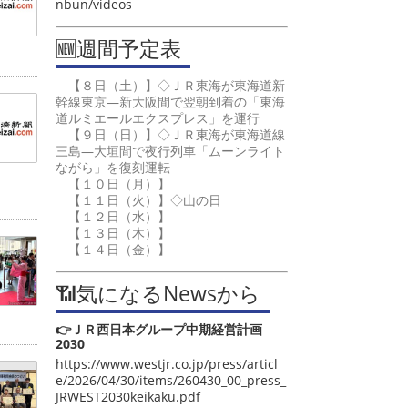
nbun/videos
🆕週間予定表
【８日（土）】◇ＪＲ東海が東海道新
幹線東京―新大阪間で翌朝到着の「東海
道ルミエールエクスプレス」を運行
【９日（日）】◇ＪＲ東海が東海道線
三島―大垣間で夜行列車「ムーンライト
ながら」を復刻運転
【１０日（月）】
【１１日（火）】◇山の日
【１２日（水）】
【１３日（木）】
【１４日（金）】
📶気になるNewsから
👉ＪＲ西日本グループ中期経営計画
2030
https://www.westjr.co.jp/press/articl
e/2026/04/30/items/260430_00_press_
JRWEST2030keikaku.pdf