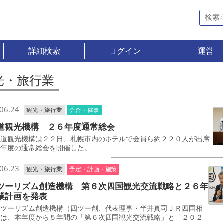
詳細検索
ログイン
運営
光・旅行業
06.24
観光・旅行業
会合・催事
道観光機構 ２６年度通常総会
道観光機構は２２日、札幌市内のホテルで会員ら約２２０人が出席
本年度の通常総会を開催した。
06.23
観光・旅行業
予定・計画・施策
ツーリズム創造機構 第６次四国観光交流戦略と２６年
業計画を発表
ツーリズム創造機構（四ツー創、代表理事・半井真司ＪＲ四国相
）は、本年度から５年間の「第６次四国観光交流戦略」と「２０２