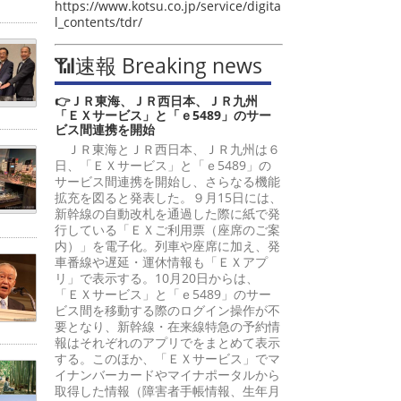
https://www.kotsu.co.jp/service/digita
l_contents/tdr/
📶速報 Breaking news
👉ＪＲ東海、ＪＲ西日本、ＪＲ九州
「ＥＸサービス」と「ｅ5489」のサー
ビス間連携を開始
ＪＲ東海とＪＲ西日本、ＪＲ九州は６
日、「ＥＸサービス」と「ｅ5489」の
サービス間連携を開始し、さらなる機能
拡充を図ると発表した。９月15日には、
新幹線の自動改札を通過した際に紙で発
行している「ＥＸご利用票（座席のご案
内）」を電子化。列車や座席に加え、発
車番線や遅延・運休情報も「ＥＸアプ
リ」で表示する。10月20日からは、
「ＥＸサービス」と「ｅ5489」のサー
ビス間を移動する際のログイン操作が不
要となり、新幹線・在来線特急の予約情
報はそれぞれのアプリでをまとめて表示
する。このほか、「ＥＸサービス」でマ
イナンバーカードやマイナポータルから
取得した情報（障害者手帳情報、生年月