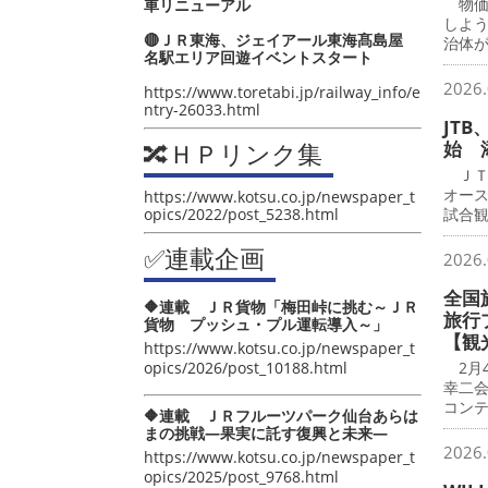
物価
車リニューアル
しよ
🔴ＪＲ東海、ジェイアール東海髙島屋
治体
名駅エリア回遊イベントスタート
2026.
https://www.toretabi.jp/railway_info/e
ntry-26033.html
JT
🔀ＨＰリンク集
始 
ＪＴＢ
オース
https://www.kotsu.co.jp/newspaper_t
opics/2022/post_5238.html
試合観
✅連載企画
2026.
全国
🔶連載 ＪＲ貨物「梅田峠に挑む～ＪＲ
旅行
貨物 プッシュ・プル運転導入～」
【観
https://www.kotsu.co.jp/newspaper_t
opics/2026/post_10188.html
2月4
幸二会
コン
🔶連載 ＪＲフルーツパーク仙台あらは
まの挑戦―果実に託す復興と未来―
2026.
https://www.kotsu.co.jp/newspaper_t
opics/2025/post_9768.html