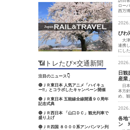
訪日
ロー
西万
2026.
びわ
大津
連携
にし
📶トレたび×交通新聞
2026.
日観
注目のニュース👇
産業
🔴ＪＲ東日本 人気アニメ「ハイキュ
日本
ー‼」とコラボしたキャンペーン開催
本方針
め、
🔴ＪＲ東日本 五能線全線開通９０周年
記念式典
2026.
🔴ＪＲ西日本 「山口ＤＣ」観光列車で
盛り上げ
各地
ン 
🔴ＪＲ四国 ８０００系アンパンマン列