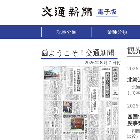
記事分類
業種分類
観
📰ようこそ！交通新聞
2026年８月７日付
2026.
北海
北海
して
2026.
四国
度事
四国
談役