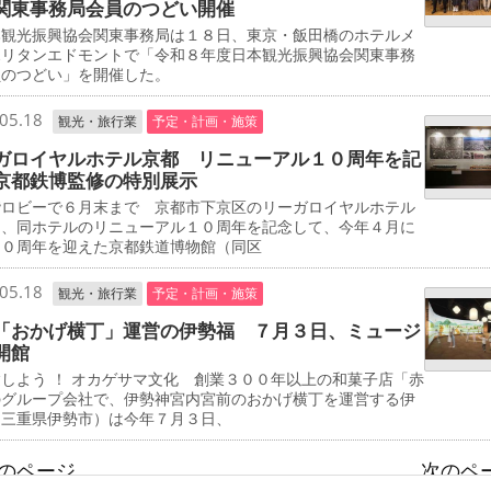
関東事務局会員のつどい開催
観光振興協会関東事務局は１８日、東京・飯田橋のホテルメ
ポリタンエドモントで「令和８年度日本観光振興協会関東事務
員のつどい」を開催した。
05.18
観光・旅行業
予定・計画・施策
ガロイヤルホテル京都 リニューアル１０周年を記
京都鉄博監修の特別展示
ロビーで６月末まで 京都市下京区のリーガロイヤルホテル
は、同ホテルのリニューアル１０周年を記念して、今年４月に
１０周年を迎えた京都鉄道博物館（同区
05.18
観光・旅行業
予定・計画・施策
「おかげ横丁」運営の伊勢福 ７月３日、ミュージ
開館
しよう ！ オカゲサマ文化 創業３００年以上の和菓子店「赤
のグループ会社で、伊勢神宮内宮前のおかげ横丁を運営する伊
（三重県伊勢市）は今年７月３日、
前のページ
次のペー