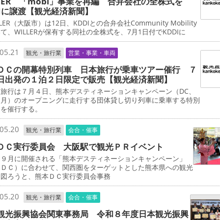
LLER 「mobi」事業を再編 合弁会社の全株式を
DIに譲渡【観光経済新聞】
ER（大阪市）は12日、KDDIとの合弁会社Community Mobility
て、WILLERが保有する同社の全株式を、7月1日付でKDDIに
05.21
観光・旅行業
営業・事業・車両
ＤＣの開幕特別列車 日本旅行が乗車ツアー催行 ７
日出発の１泊２日限定で販売【観光経済新聞】
旅行は７月４日、熊本デスティネーションキャンペーン（DC、
９月）のオープニングに走行する団体貸し切り列車に乗車する特別
ーを催行する。
05.20
観光・旅行業
会合・催事
ＤＣ実行委員会 大阪駅で観光ＰＲイベント
９月に開催される「熊本デスティネーションキャンペーン」
本ＤＣ）に合わせて、関西圏をターゲットとした熊本県への観光
を図ろうと、熊本ＤＣ実行委員会事務
05.20
観光・旅行業
会合・催事
観光振興協会関東事務局 令和８年度日本観光振興