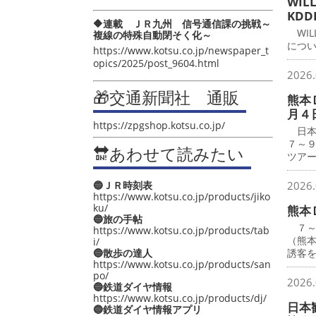
WI
KD
🔶連載 ＪＲ九州 信号通信課の挑戦～
WILL
複線の特殊自動閉そく化～
につい
https://www.kotsu.co.jp/newspaper_t
opics/2025/post_9604.html
2026.
🎁交通新聞社 通販
熊本
月４
https://zpgshop.kotsu.co.jp/
日本
７～
🔛あわせて読みたい
ツア
🔵ＪＲ時刻表
2026.
https://www.kotsu.co.jp/products/jiko
ku/
熊本
🔵旅の手帖
７～
https://www.kotsu.co.jp/products/tab
（熊
i/
🔵散歩の達人
誘客
https://www.kotsu.co.jp/products/san
po/
2026.
🔵鉄道ダイヤ情報
https://www.kotsu.co.jp/products/dj/
日本
🔵鉄道ダイヤ情報アプリ