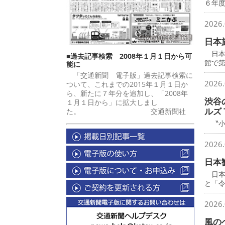
６年
2026.
日本
日本
■過去記事検索 2008年１月１日から可
館で
能に
「交通新聞 電子版」過去記事検索に
2026.
ついて、これまでの2015年１月１日か
ら、新たに７年分を追加し、「2008年
渋谷
１月１日から」に拡大しまし
ルズ
た。 交通新聞社
〝小
2026.
日本
日本
と「
2026.
風の