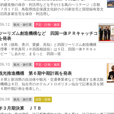
的建造物の保存・利活用などを手がける風のヘリテージ（京都
は７月１７日、鳥取県指定保護文化財の小川家住宅と国登録有形文
の旧髙多家住宅を保存・利活用し
06.12
観光・旅行業
予定・計画・施策
ツーリズム創造機構など 四国一体ＰＲキャッチコ
を発表
４県（徳島、香川、愛媛、高知）と四国ツーリズム創造機構
表理事・半井真司ＪＲ四国相談役）は５日、四国一体ＰＲキャ
コピー「しあわせ、まるっと 四国―巡
06.10
観光・旅行業
予定・計画・施策
観光推進機構 第６期中期計画を発表
６県と新潟県の自治体や観光・交通事業者などで構成する東北観
進機構は８日、仙台市のホテルメトロポリタン仙台で記者会見を開
第６期中期計画を発表した。
06.08
観光・旅行業
決算・財務
年３月期決算 ＪＴＢ