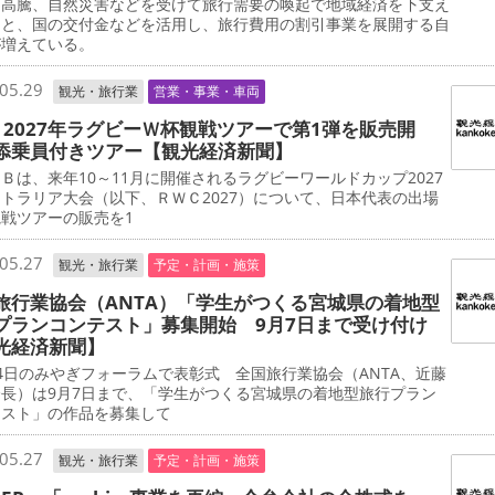
高騰、自然災害などを受けて旅行需要の喚起で地域経済を下支え
うと、国の交付金などを活用し、旅行費用の割引事業を展開する自
が増えている。
05.29
観光・旅行業
営業・事業・車両
B、2027年ラグビーＷ杯観戦ツアーで第1弾を販売開
添乗員付きツアー【観光経済新聞】
は、来年10～11月に開催されるラグビーワールドカップ2027
トラリア大会（以下、ＲＷＣ2027）について、日本代表の出場
戦ツアーの販売を1
05.27
観光・旅行業
予定・計画・施策
旅行業協会（ANTA）「学生がつくる宮城県の着地型
プランコンテスト」募集開始 9月7日まで受け付け
光経済新聞】
日のみやぎフォーラムで表彰式 全国旅行業協会（ANTA、近藤
長）は9月7日まで、「学生がつくる宮城県の着地型旅行プラン
テスト」の作品を募集して
05.27
観光・旅行業
予定・計画・施策