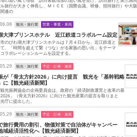
客増の追い風で増収 訪日客数増加の追い風を受け、訪日旅行と第三国
バル旅行が大きく伸長し、ＭＩＣＥ（国際会議、研修、招待旅行）や大
博関連の
06.08
観光・旅行業
営業・事業・車両
湖大津プリンスホテル 近江鉄道コラボルーム設定
市のびわ湖大津プリンスホテルは７月４日から、近江鉄道と
して、「時間を超えて繋（つな）がる家族の思い出」をテーマ
たコラボレーションルームを設定する。
05.29
観光・旅行業
予定・計画・施策
振が「骨太方針2026」に向け提言 観光を「基幹戦略
」に【観光経済新聞】
観光振興協会の企画委員会は、政府の「経済財政運営と改革の基
2026」（骨太方針2026）に向けた観光産業の提言を取りまと
観光庁に提出した。
05.29
観光・旅行業
予定・計画・施策
で旅行費用の割引、物価対策で自治体がキャンペー
地域経済活性化へ【観光経済新聞】