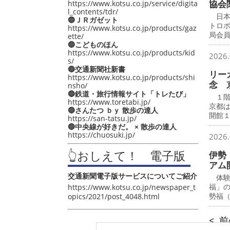
協会
https://www.kotsu.co.jp/service/digita
l_contents/tdr/
日本
🔵ＪＲガゼット
トロ
https://www.kotsu.co.jp/products/gaz
局会
ette/
🔵こどものほん
https://www.kotsu.co.jp/products/kid
2026.
s/
🔵交通新聞社新書
リー
https://www.kotsu.co.jp/products/shi
念 
nsho/
🔵鉄道・旅行情報サイト「トレたび」
１階
https://www.toretabi.jp/
京都
🔵さんたつ ｂｙ 散歩の達人
開館
https://san-tatsu.jp/
🔵中央線が好きだ。 × 散歩の達人
https://chuosuki.jp/
2026.
👆おしえて！ 電子版
伊勢
アム
交通新聞電子版サービスについてご紹介
体験
福」
https://www.kotsu.co.jp/newspaper_t
勢福
opics/2021/post_4048.html
< 