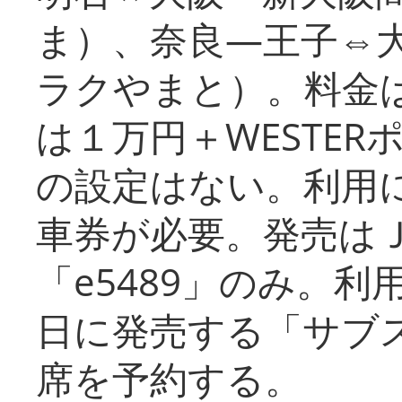
ま）、奈良―王子⇔
ラクやまと）。料金
は１万円＋WESTER
の設定はない。利用
車券が必要。発売は
「e5489」のみ。
日に発売する「サブ
席を予約する。