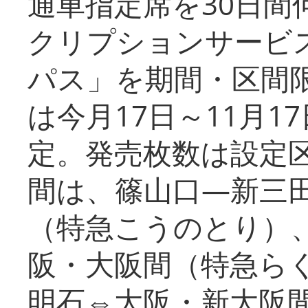
通車指定席を30日間
クリプションサービス
パス」を期間・区間
は今月17日～11月
定。発売枚数は設定
間は、篠山口―新三
（特急こうのとり）
阪・大阪間（特急ら
明石⇔大阪・新大阪