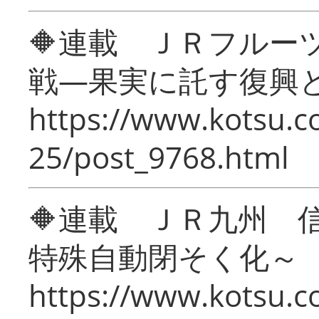
🔶連載 ＪＲフルー
戦―果実に託す復興
https://www.kotsu.c
25/post_9768.html
🔶連載 ＪＲ九州 
特殊自動閉そく化～
https://www.kotsu.c