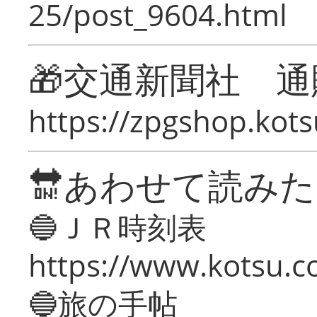
25/post_9604.html
🎁交通新聞社 通
https://zpgshop.kots
🔛あわせて読み
🔵ＪＲ時刻表
https://www.kotsu.co
🔵旅の手帖