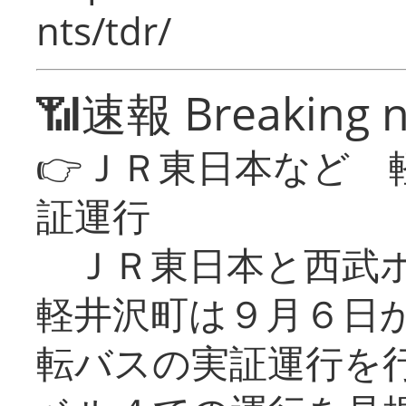
nts/tdr/
📶速報 Breaking 
👉ＪＲ東日本など 
証運行
ＪＲ東日本と西武ホ
軽井沢町は９月６日か
転バスの実証運行を