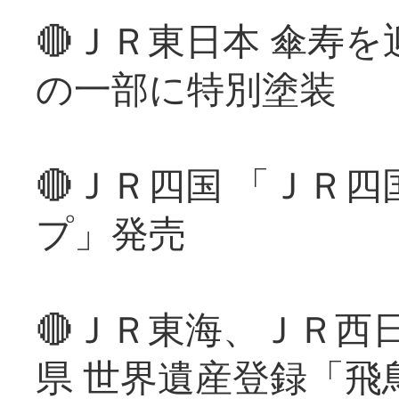
🔴ＪＲ東日本 傘寿
の一部に特別塗装
🔴ＪＲ四国 「ＪＲ
プ」発売
🔴ＪＲ東海、ＪＲ西
県 世界遺産登録「飛