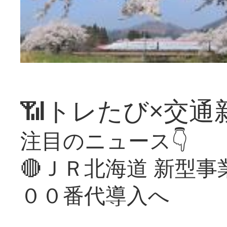
📶トレたび×交通
注目のニュース👇
🔴ＪＲ北海道 新型
００番代導入へ