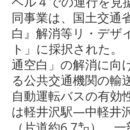
ベル４での運行を見
同事業は、国土交通
白』解消等リ・デザ
ト」に採択された。
通空白」の解消に向
る公共交通機関の輸
自動運転バスの有効
は軽井沢駅―中軽井
（片道約6.7㌔）、