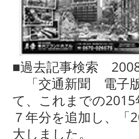
■過去記事検索 20
「交通新聞 電子版
て、これまでの201
７年分を追加し、「2
大しました