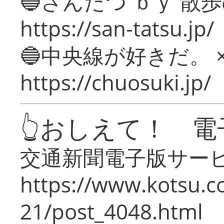
🔵さんたつ ｂｙ 散
https://san-tatsu.jp/
🔵中央線が好きだ。 
https://chuosuki.jp/
👆おしえて！ 電
交通新聞電子版サー
https://www.kotsu.c
21/post_4048.html