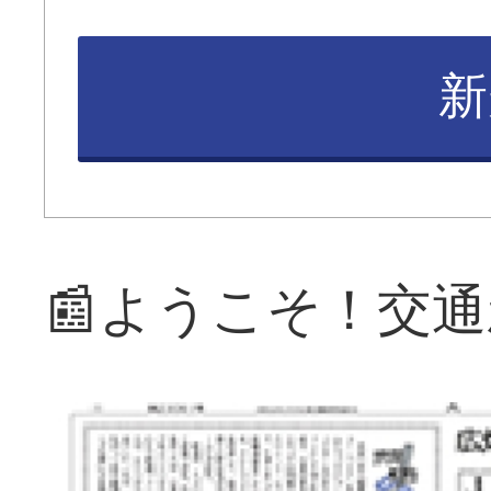
新
📰ようこそ！交