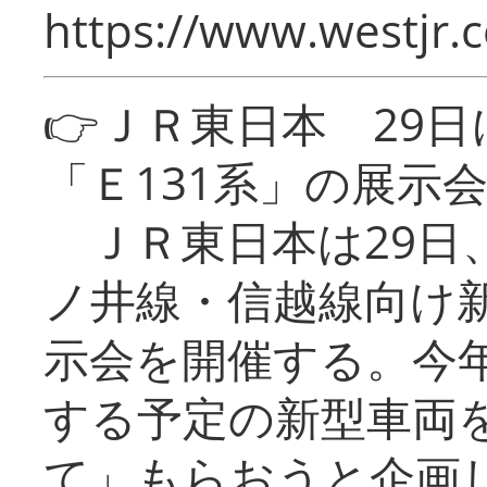
https://www.westjr.c
👉ＪＲ東日本 29
「Ｅ131系」の展示
ＪＲ東日本は29日
ノ井線・信越線向け新
示会を開催する。今
する予定の新型車両
て」もらおうと企画し