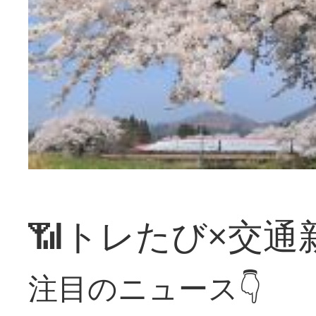
📶トレたび×交通
注目のニュース👇