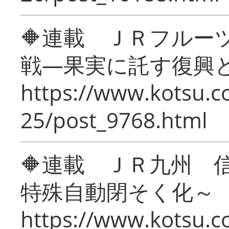
🔶連載 ＪＲフルー
戦―果実に託す復興
https://www.kotsu.c
25/post_9768.html
🔶連載 ＪＲ九州 
特殊自動閉そく化～
https://www.kotsu.c