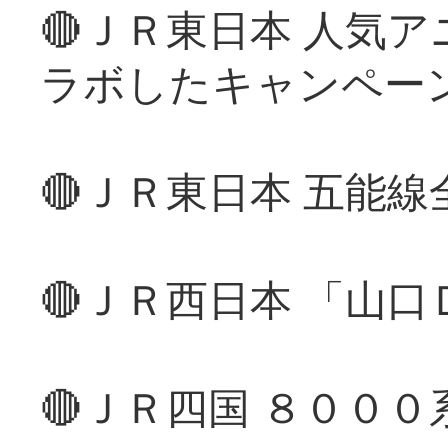
🔴ＪＲ東日本 人気
ラボしたキャンペー
🔴ＪＲ東日本 五能
🔴ＪＲ西日本 「山
🔴ＪＲ四国 ８００