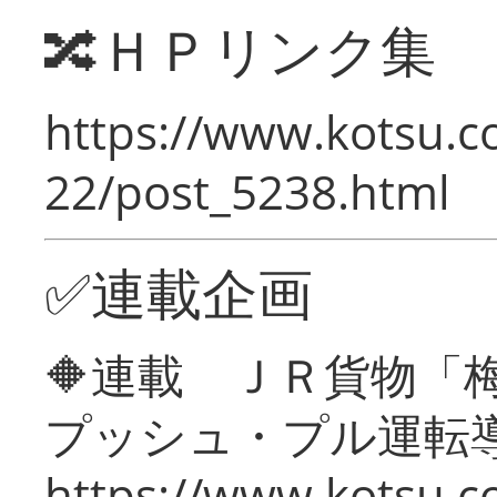
🔀ＨＰリンク集
https://www.kotsu.c
22/post_5238.html
✅連載企画
🔶連載 ＪＲ貨物
プッシュ・プル運転
https://www.kotsu.c