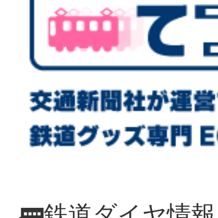
🚃鉄道ダイヤ情