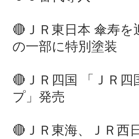
🔴ＪＲ東日本 傘寿
の一部に特別塗装
🔴ＪＲ四国 「ＪＲ
プ」発売
🔴ＪＲ東海、ＪＲ西