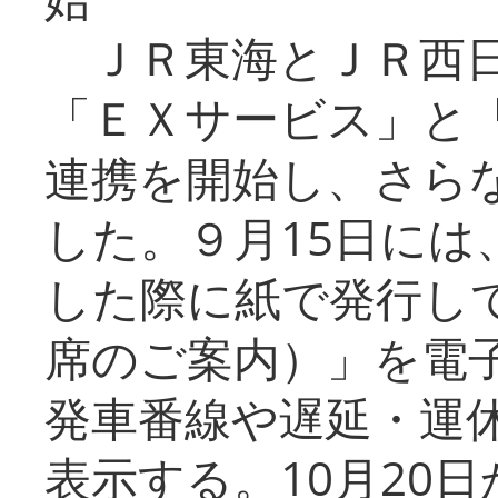
ＪＲ東海とＪＲ西日
「ＥＸサービス」と「
連携を開始し、さら
した。９月15日には
した際に紙で発行し
席のご案内）」を電
発車番線や遅延・運
表示する。10月20