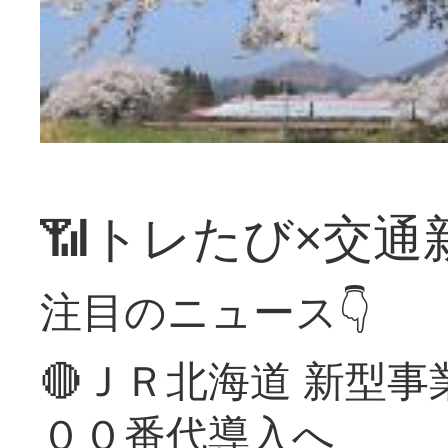
📶トレたび×交通
注目のニュース👇
🔴ＪＲ北海道 新型
００番代導入へ