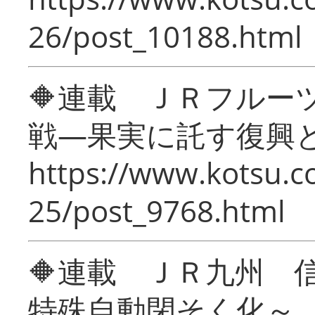
26/post_10188.html
🔶連載 ＪＲフルー
戦―果実に託す復興
https://www.kotsu.c
25/post_9768.html
🔶連載 ＪＲ九州 
特殊自動閉そく化～