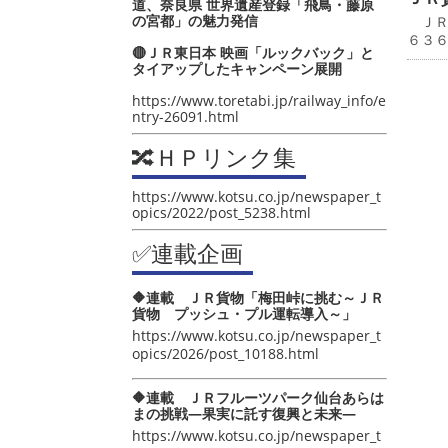
道、奈良県 世界遺産登録「飛鳥・藤原
の宮都」の魅力発信
ＪＲ
６３
🔴ＪＲ東日本 映画「ルックバック」と
タイアップしたキャンペーン展開
https://www.toretabi.jp/railway_info/e
ntry-26091.html
🔀ＨＰリンク集
https://www.kotsu.co.jp/newspaper_t
opics/2022/post_5238.html
✅連載企画
🔶連載 ＪＲ貨物「梅田峠に挑む～ＪＲ
貨物 プッシュ・プル運転導入～」
https://www.kotsu.co.jp/newspaper_t
opics/2026/post_10188.html
🔶連載 ＪＲフルーツパーク仙台あらは
まの挑戦―果実に託す復興と未来―
https://www.kotsu.co.jp/newspaper_t