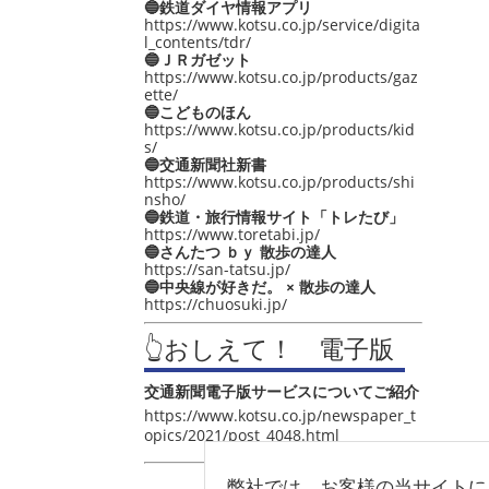
🔵鉄道ダイヤ情報アプリ
https://www.kotsu.co.jp/service/digita
l_contents/tdr/
🔵ＪＲガゼット
https://www.kotsu.co.jp/products/gaz
ette/
🔵こどものほん
https://www.kotsu.co.jp/products/kid
s/
🔵交通新聞社新書
https://www.kotsu.co.jp/products/shi
nsho/
🔵鉄道・旅行情報サイト「トレたび」
https://www.toretabi.jp/
🔵さんたつ ｂｙ 散歩の達人
https://san-tatsu.jp/
🔵中央線が好きだ。 × 散歩の達人
https://chuosuki.jp/
👆おしえて！ 電子版
交通新聞電子版サービスについてご紹介
https://www.kotsu.co.jp/newspaper_t
opics/2021/post_4048.html
弊社では、お客様の当サイトに