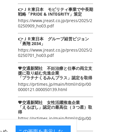
👉ＪＲ東日本 モビリティ事業で中長期
戦略「PRIDE & INTEGRITY」策定
https://www.jreast.co.jp/press/2025/2
0250909_ho03.pdf
👉ＪＲ東日本 グループ経営ビジョン
「勇翔 2034」
https://www.jreast.co.jp/press/2025/2
0250701_ho03.pdf
💖交通新聞社 不妊治療と仕事の両立支
援に取り組む先進企業
「プラチナくるみんプラス」認定を取得
https://prtimes.jp/main/html/rd/p/00
0000121.000050139.html
💖交通新聞社 女性活躍推進企業
「えるぼし」認定の最高位（３つ星）取
得
https://prtimes.jp/main/html/rd/p/00
0000105.000050139.html
ため
この画面を表示しな