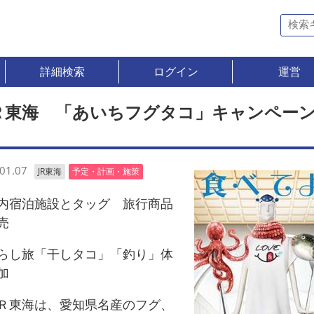
詳細検索
ログイン
運営
Ｒ東海 「あいちフグタコ」キャンペー
01.07
JR東海
予定・計画・施策
宿泊施設とタッグ 旅行商品
売
し旅「干しタコ」「釣り」体
加
東海は、愛知県名産のフグ、