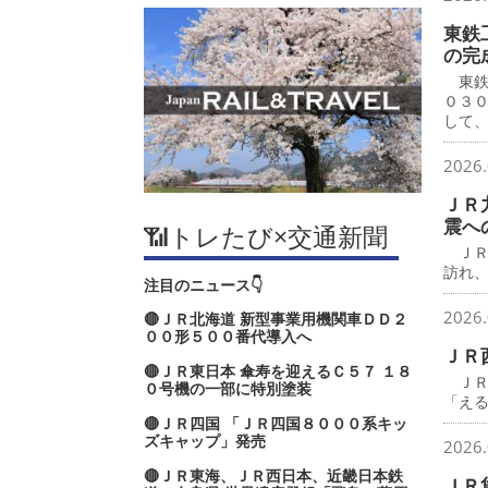
東鉄
の完
東鉄
０３
して
2026.
ＪＲ
震へ
📶トレたび×交通新聞
ＪＲ
訪れ
注目のニュース👇
2026.
🔴ＪＲ北海道 新型事業用機関車ＤＤ２
００形５００番代導入へ
ＪＲ
🔴ＪＲ東日本 傘寿を迎えるＣ５７ １８
ＪＲ
０号機の一部に特別塗装
「え
🔴ＪＲ四国 「ＪＲ四国８０００系キッ
ズキャップ」発売
2026.
🔴ＪＲ東海、ＪＲ西日本、近畿日本鉄
ＪＲ