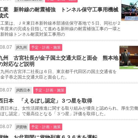
工業 新幹線の耐震補強 トンネル保守工事用機械
成式
工業は、ＪＲ東日本新幹線本部浦佐保守基地で５日、同社が２
０年度末の完成を目指して進める新幹線の耐震補強工事の一環と
、新幹線トンネル耐震対策工事用の
08.07
JR九州
予定・計画・施策
九州 古宮社長が金子国土交通大臣と面会 熊本地
の対応など説明
九州の古宮洋二社長は６日、東京都千代田区の国土交通省を
、金子恭之国土交通大臣と面会した。
08.07
JR西日本
予定・計画・施策
西日本 「えるぼし認定」３つ星を取得
西日本は、女性活躍推進に関する取り組みが優良と認められ、厚生労
るぼし認定」で最高位となる「３つ星」評価を取得した。
08.07
JR貨物
予定・計画・施策
貨物 お盆期間に貨物列車６３６本を運転