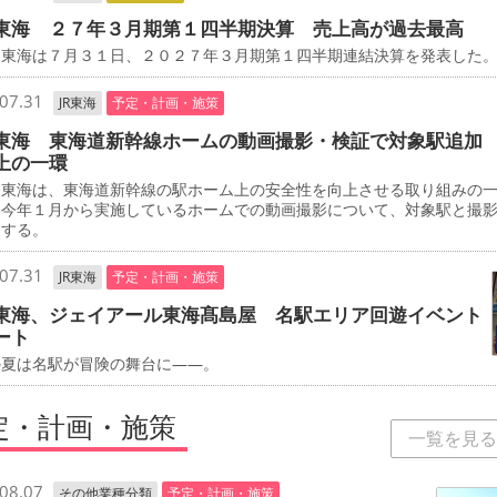
東海 ２７年３月期第１四半期決算 売上高が過去最高
東海は７月３１日、２０２７年３月期第１四半期連結決算を発表した
07.31
JR東海
予定・計画・施策
東海 東海道新幹線ホームの動画撮影・検証で対象駅追加
上の一環
東海は、東海道新幹線の駅ホーム上の安全性を向上させる取り組みの
、今年１月から実施しているホームでの動画撮影について、対象駅と撮
加する。
07.31
JR東海
予定・計画・施策
東海、ジェイアール東海髙島屋 名駅エリア回遊イベント
ート
夏は名駅が冒険の舞台に――。
定・計画・施策
一覧を見る
08.07
その他業種分類
予定・計画・施策