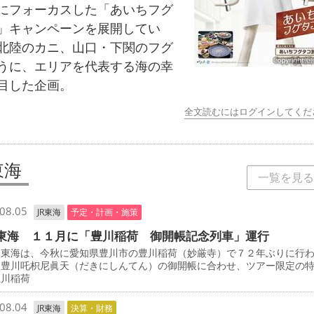
にフォーカスした「あいちフグ
」キャンペーンを展開してい
北陸のカニ、山口・下関のフグ
うに、エリアを代表する海の幸
目した企画。
全文読むにはログインしてくだ
東海
一覧を見る
08.05
JR東海
予定・計画・施策
東海 １１月に「豊川稲荷 御開帳記念列車」運行
東海は、今秋に愛知県豊川市の豊川稲荷（妙厳寺）で７２年ぶりに行
・豊川吒枳尼眞天（だきにしんてん）の御開帳に合わせ、ツアー限定の
豊川稲荷
08.04
JR東海
決算・財務