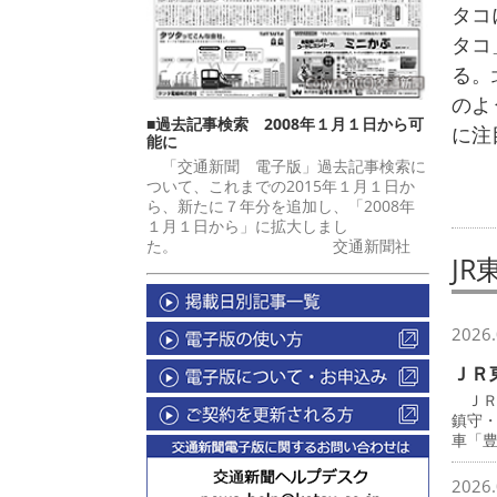
タコ
タコ
る。
のよ
■過去記事検索 2008年１月１日から可
に注
能に
「交通新聞 電子版」過去記事検索に
ついて、これまでの2015年１月１日か
ら、新たに７年分を追加し、「2008年
１月１日から」に拡大しまし
た。 交通新聞社
JR
2026.
ＪＲ
ＪＲ
鎮守
車「
2026.