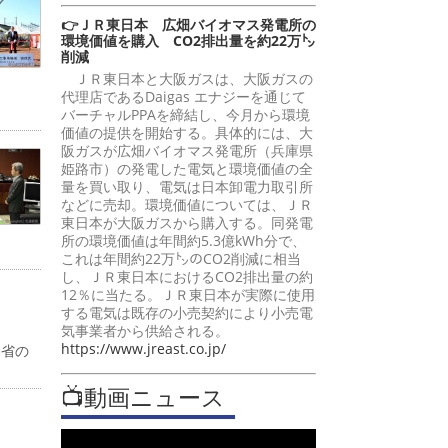
👉ＪＲ東日本 広畑バイオマス発電所の
環境価値を購入 CO2排出量を約22万㌧
削減
ＪＲ東日本と大阪ガスは、大阪ガスの
代理店であるDaigas エナジーを通じて
バーチャルPPAを締結し、今月から環境
価値の提供を開始する。具体的には、大
阪ガスが広畑バイオマス発電所（兵庫県
姫路市）の発電した電気と環境価値の全
量を買い取り、電気は日本卸電力取引所
などに売却。環境価値については、ＪＲ
東日本が大阪ガスから購入する。同発電
所の環境価値は年間約5.3億kWh分で、
これは年間約22万㌧のCO2削減に相当
し、ＪＲ東日本におけるCO2排出量の約
12％に当たる。ＪＲ東日本が実際に使用
する電気は既存の小売契約により小売電
気事業者から供給される。
https://www.jreast.co.jp/
働省の
📺動画ニュース