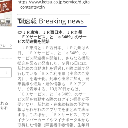
https://www.kotsu.co.jp/service/digita
l_contents/tdr/
📶速報 Breaking news
👉ＪＲ東海、ＪＲ西日本、ＪＲ九州
「ＥＸサービス」と「ｅ5489」のサー
ビス間連携を開始
さい
ＪＲ東海とＪＲ西日本、ＪＲ九州は６
日、「ＥＸサービス」と「ｅ5489」の
サービス間連携を開始し、さらなる機能
拡充を図ると発表した。９月15日には、
新幹線の自動改札を通過した際に紙で発
行している「ＥＸご利用票（座席のご案
内）」を電子化。列車や座席に加え、発
車番線や遅延・運休情報も「ＥＸアプ
リ」で表示する。10月20日からは、
「ＥＸサービス」と「ｅ5489」のサー
ビス間を移動する際のログイン操作が不
われる
要となり、新幹線・在来線特急の予約情
特別列
報はそれぞれのアプリでをまとめて表示
する。このほか、「ＥＸサービス」でマ
イナンバーカードやマイナポータルから
取得した情報（障害者手帳情報、生年月