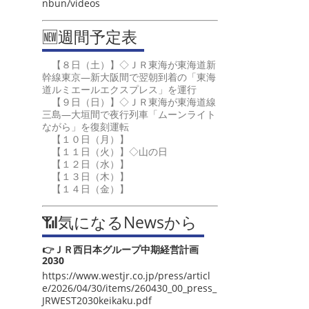
nbun/videos
🆕週間予定表
【８日（土）】◇ＪＲ東海が東海道新
幹線東京―新大阪間で翌朝到着の「東海
道ルミエールエクスプレス」を運行
【９日（日）】◇ＪＲ東海が東海道線
三島―大垣間で夜行列車「ムーンライト
ながら」を復刻運転
【１０日（月）】
【１１日（火）】◇山の日
【１２日（水）】
【１３日（木）】
【１４日（金）】
📶気になるNewsから
👉ＪＲ西日本グループ中期経営計画
2030
https://www.westjr.co.jp/press/articl
e/2026/04/30/items/260430_00_press_
JRWEST2030keikaku.pdf