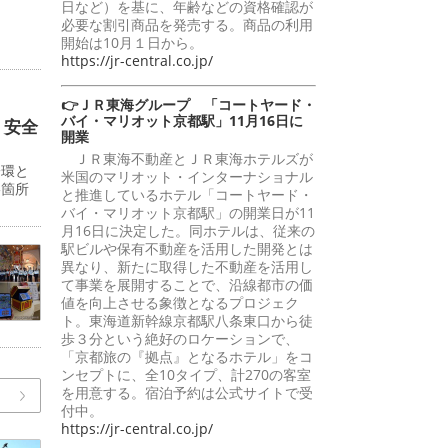
日など）を基に、年齢などの資格確認が
必要な割引商品を発売する。商品の利用
開始は10月１日から。
。
https://jr-central.co.jp/
👉ＪＲ東海グループ 「コートヤード・
バイ・マリオット京都駅」11月16日に
 安全
開業
ＪＲ東海不動産とＪＲ東海ホテルズが
一環と
米国のマリオット・インターナショナル
影箇所
と推進しているホテル「コートヤード・
バイ・マリオット京都駅」の開業日が11
月16日に決定した。同ホテルは、従来の
駅ビルや保有不動産を活用した開発とは
異なり、新たに取得した不動産を活用し
て事業を展開することで、沿線都市の価
値を向上させる象徴となるプロジェク
ト。東海道新幹線京都駅八条東口から徒
歩３分という絶好のロケーションで、
「京都旅の『拠点』となるホテル」をコ
ンセプトに、全10タイプ、計270の客室
を用意する。宿泊予約は公式サイトで受
付中。
https://jr-central.co.jp/