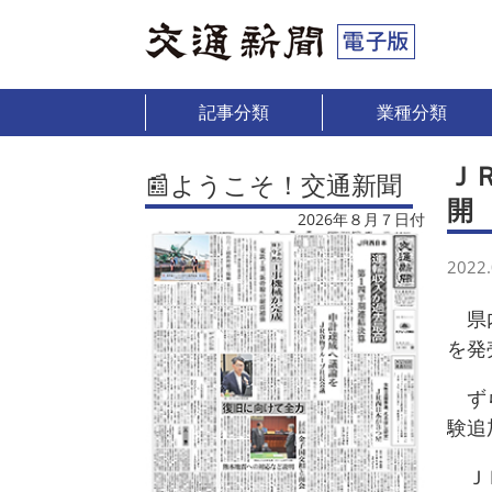
記事分類
業種分類
Ｊ
📰ようこそ！交通新聞
開
2026年８月７日付
2022.
県内
を発
ずら
験追
ＪＲ