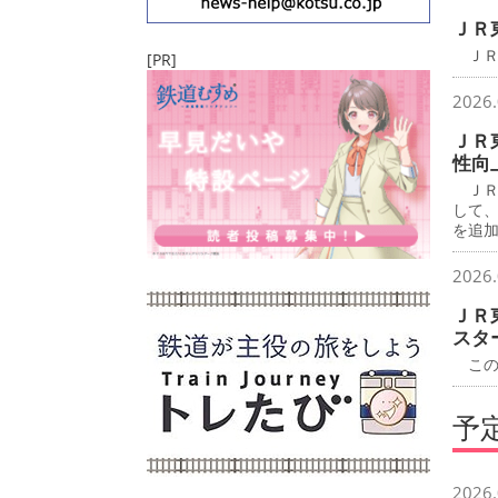
ＪＲ
ＪＲ
[PR]
2026.
ＪＲ
性向
ＪＲ
して
を追
2026.
ＪＲ
スタ
この
予
2026.