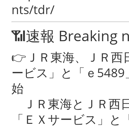
nts/tdr/
📶速報 Breaking 
👉ＪＲ東海、ＪＲ西
ービス」と「ｅ548
始
ＪＲ東海とＪＲ西日
「ＥＸサービス」と「