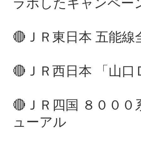
ラボしたキャンペー
🔴ＪＲ東日本 五能
🔴ＪＲ西日本 「山
🔴ＪＲ四国 ８００
ューアル