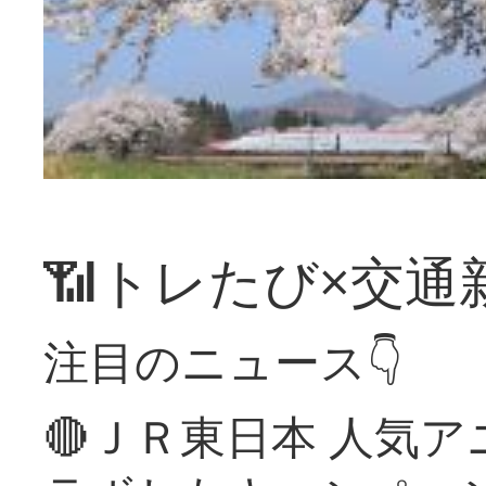
📶トレたび×交通
注目のニュース👇
🔴ＪＲ東日本 人気