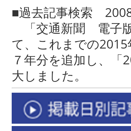
■過去記事検索 20
「交通新聞 電子版
て、これまでの201
７年分を追加し、「2
大しました