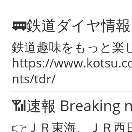
🚃鉄道ダイヤ情
鉄道趣味をもっと楽
https://www.kotsu.co
nts/tdr/
📶速報 Breaking 
👉ＪＲ東海、ＪＲ西