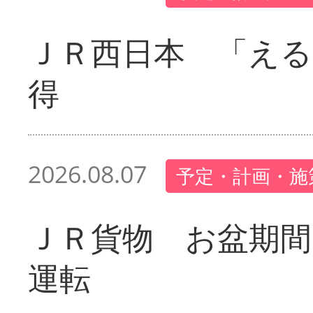
ＪＲ西日本 「える
得
2026.08.07
予定・計画・施
ＪＲ貨物 お盆期間
運転