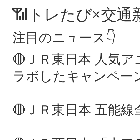
📶トレたび×交通
注目のニュース👇
🔴ＪＲ東日本 人気
ラボしたキャンペー
🔴ＪＲ東日本 五能