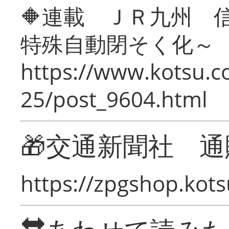
🔶連載 ＪＲ九州 
特殊自動閉そく化～
https://www.kotsu.c
25/post_9604.html
🎁交通新聞社 通
https://zpgshop.kots