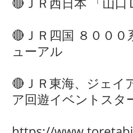
🔴ＪＲ西日本 「山
🔴ＪＲ四国 ８００
ューアル
🔴ＪＲ東海、ジェイ
ア回遊イベントスタ
https://www.toretabi