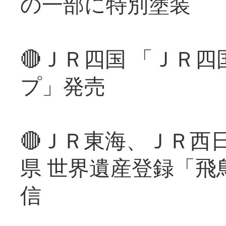
の一部に特別塗装
🔴ＪＲ四国 「ＪＲ
プ」発売
🔴ＪＲ東海、ＪＲ西
県 世界遺産登録「飛
信