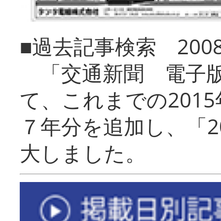
■過去記事検索 20
「交通新聞 電子版
て、これまでの201
７年分を追加し、「2
大しました