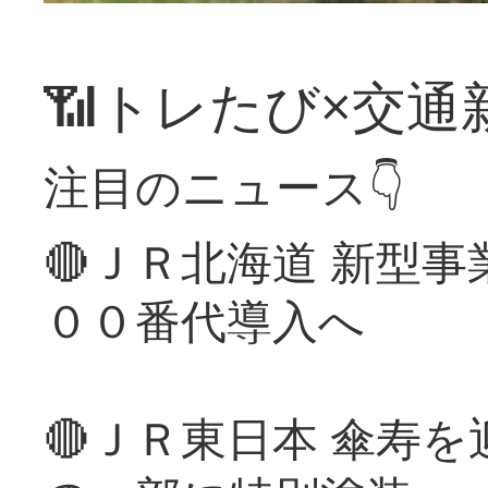
📶トレたび×交通
注目のニュース👇
🔴ＪＲ北海道 新型
００番代導入へ
🔴ＪＲ東日本 傘寿