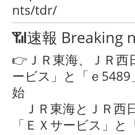
nts/tdr/
📶速報 Breaking 
👉ＪＲ東海、ＪＲ西
ービス」と「ｅ548
始
ＪＲ東海とＪＲ西日
「ＥＸサービス」と「