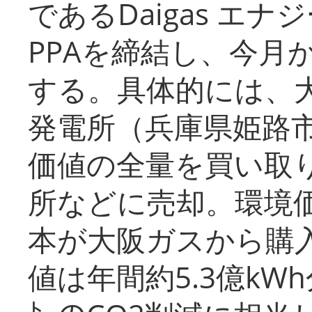
であるDaigas エ
PPAを締結し、今月
する。具体的には、
発電所（兵庫県姫路
価値の全量を買い取
所などに売却。環境
本が大阪ガスから購
値は年間約5.3億kW