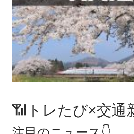
📶トレたび×交通
注目のニュース👇