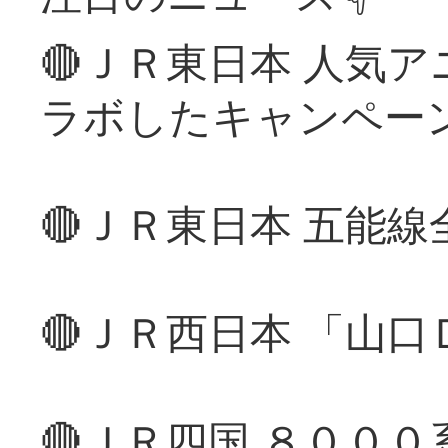
🔴ＪＲ東日本 人気
ラボしたキャンペー
🔴ＪＲ東日本 五能
🔴ＪＲ西日本 「山
🔴ＪＲ四国 ８００