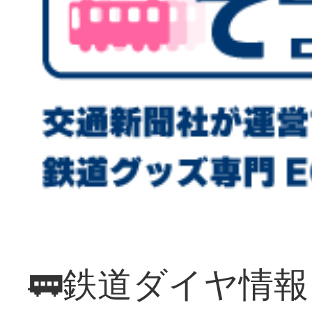
🚃鉄道ダイヤ情