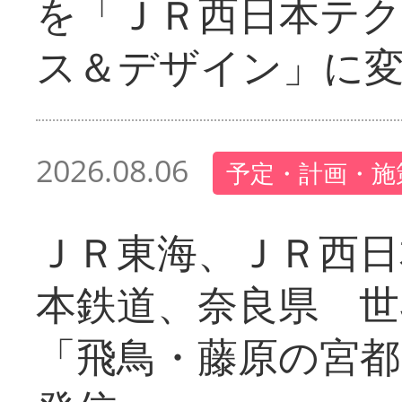
を「ＪＲ西日本テ
ス＆デザイン」に
2026.08.06
予定・計画・施
ＪＲ東海、ＪＲ西日
本鉄道、奈良県 世
「飛鳥・藤原の宮都