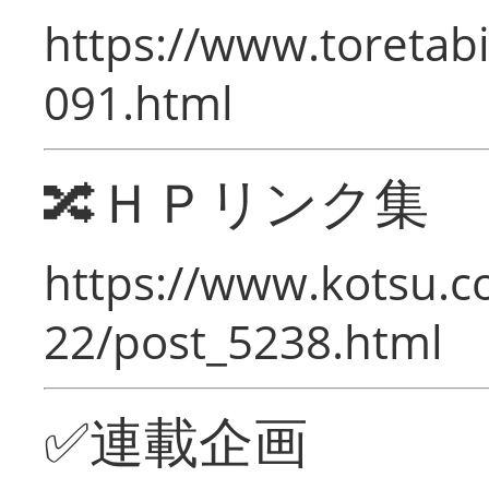
https://www.toretabi
091.html
🔀ＨＰリンク集
https://www.kotsu.c
22/post_5238.html
✅連載企画