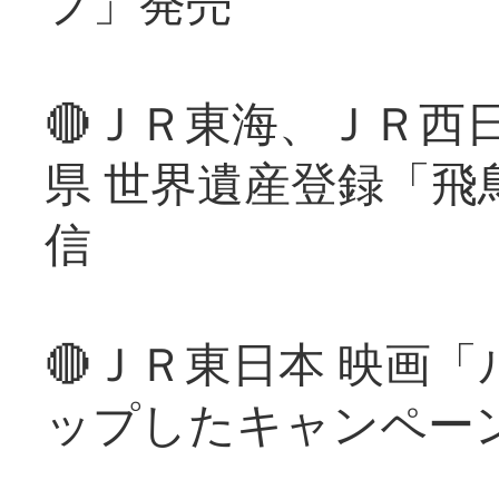
プ」発売
🔴ＪＲ東海、ＪＲ西
県 世界遺産登録「飛
信
🔴ＪＲ東日本 映画
ップしたキャンペー