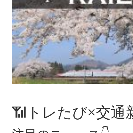
📶トレたび×交通