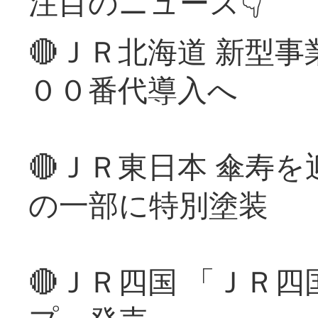
注目のニュース👇
🔴ＪＲ北海道 新型
００番代導入へ
🔴ＪＲ東日本 傘寿
の一部に特別塗装
🔴ＪＲ四国 「ＪＲ