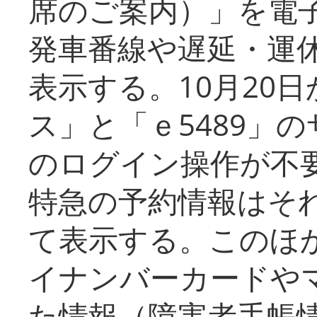
席のご案内）」を電
発車番線や遅延・運
表示する。10月20
ス」と「ｅ5489」
のログイン操作が不
特急の予約情報はそ
て表示する。このほ
イナンバーカードや
た情報（障害者手帳