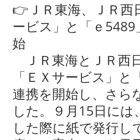
👉ＪＲ東海、ＪＲ西
ービス」と「ｅ548
始
ＪＲ東海とＪＲ西日
「ＥＸサービス」と「
連携を開始し、さら
した。９月15日には
した際に紙で発行し