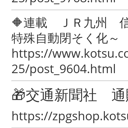
🔶連載 ＪＲ九州 
特殊自動閉そく化～
https://www.kotsu.c
25/post_9604.html
🎁交通新聞社 通
https://zpgshop.kots