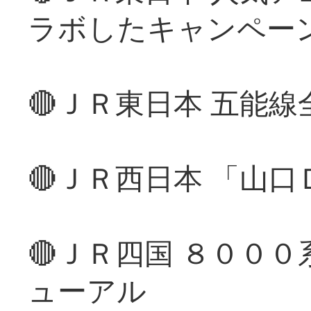
ラボしたキャンペー
🔴ＪＲ東日本 五能
🔴ＪＲ西日本 「山
🔴ＪＲ四国 ８００
ューアル