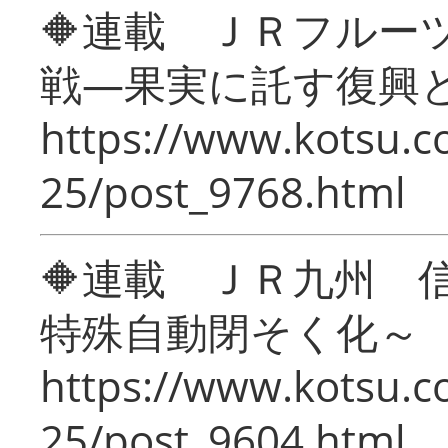
🔶連載 ＪＲフルー
戦―果実に託す復興
https://www.kotsu.c
25/post_9768.html
🔶連載 ＪＲ九州 
特殊自動閉そく化～
https://www.kotsu.c
25/post_9604.html