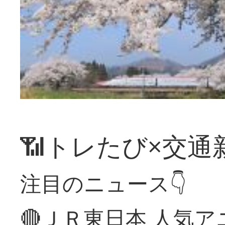
📶トレたび×交通
注目のニュース👇
🔴ＪＲ東日本 人気