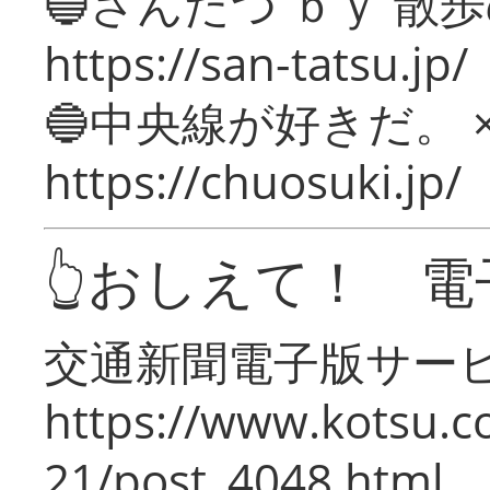
🔵さんたつ ｂｙ 散
https://san-tatsu.jp/
🔵中央線が好きだ。 
https://chuosuki.jp/
👆おしえて！ 電
交通新聞電子版サー
https://www.kotsu.c
21/post_4048.html