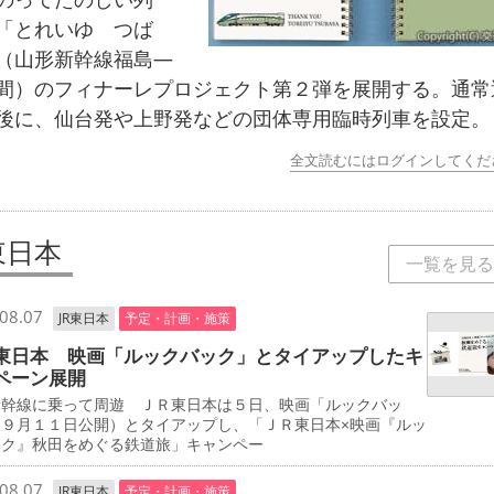
「とれいゆ つば
（山形新幹線福島―
間）のフィナーレプロジェクト第２弾を展開する。通常
後に、仙台発や上野発などの団体専用臨時列車を設定。
全文読むにはログインしてくだ
東日本
一覧を見る
08.07
JR東日本
予定・計画・施策
東日本 映画「ルックバック」とタイアップしたキ
ペーン展開
新幹線に乗って周遊 ＪＲ東日本は５日、映画「ルックバッ
（９月１１日公開）とタイアップし、「ＪＲ東日本×映画『ルッ
ック』秋田をめぐる鉄道旅」キャンペー
08.07
JR東日本
予定・計画・施策