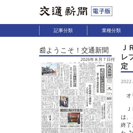
記事分類
業種分類
Ｊ
📰ようこそ！交通新聞
レ
2026年８月７日付
定
2022.
オリ
ＪＲ
は、
終了
た〝