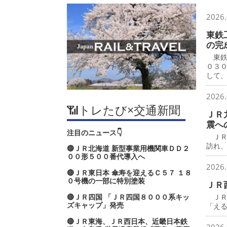
2026.
東鉄
の完
東鉄
０３
して
2026.
📶トレたび×交通新聞
ＪＲ
震へ
注目のニュース👇
ＪＲ
訪れ
🔴ＪＲ北海道 新型事業用機関車ＤＤ２
００形５００番代導入へ
2026.
🔴ＪＲ東日本 傘寿を迎えるＣ５７ １８
０号機の一部に特別塗装
ＪＲ
🔴ＪＲ四国 「ＪＲ四国８０００系キッ
ＪＲ
ズキャップ」発売
「え
🔴ＪＲ東海、ＪＲ西日本、近畿日本鉄