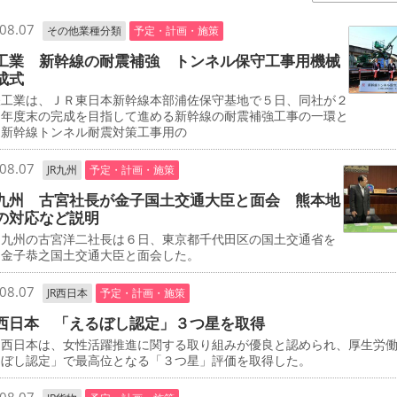
08.07
その他業種分類
予定・計画・施策
工業 新幹線の耐震補強 トンネル保守工事用機械
成式
工業は、ＪＲ東日本新幹線本部浦佐保守基地で５日、同社が２
０年度末の完成を目指して進める新幹線の耐震補強工事の一環と
、新幹線トンネル耐震対策工事用の
08.07
JR九州
予定・計画・施策
九州 古宮社長が金子国土交通大臣と面会 熊本地
の対応など説明
九州の古宮洋二社長は６日、東京都千代田区の国土交通省を
、金子恭之国土交通大臣と面会した。
08.07
JR西日本
予定・計画・施策
西日本 「えるぼし認定」３つ星を取得
西日本は、女性活躍推進に関する取り組みが優良と認められ、厚生労
るぼし認定」で最高位となる「３つ星」評価を取得した。