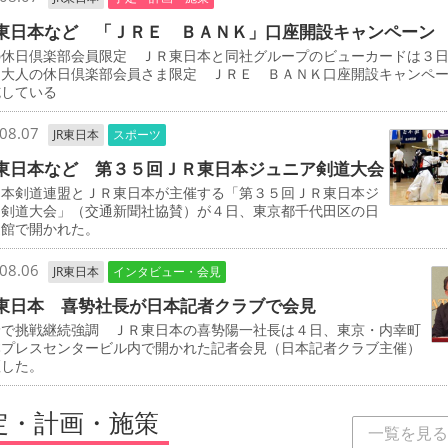
東日本など 「ＪＲＥ ＢＡＮＫ」口座開設キャンペーン
の休日倶楽部会員限定 ＪＲ東日本と同社グループのビューカードは３
「大人の休日倶楽部会員さま限定 ＪＲＥ ＢＡＮＫ口座開設キャンペ
施している
08.07
JR東日本
スポーツ
東日本など 第３５回ＪＲ東日本ジュニア剣道大会
本剣道連盟とＪＲ東日本が主催する「第３５回ＪＲ東日本ジ
ア剣道大会」（交通新聞社協賛）が４日、東京都千代田区の日
道館で開かれた。
08.06
JR東日本
インタビュー・会見
東日本 喜㔟社長が日本記者クラブで会見
野で挑戦継続強調 ＪＲ東日本の喜㔟陽一社長は４日、東京・内幸町
本プレスセンタービル内で開かれた記者会見（日本記者クラブ主催）
壇した。
定・計画・施策
一覧を見る