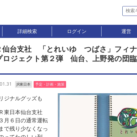
詳細検索
ログイン
運営
Ｒ仙台支社 「とれいゆ つばさ」フィ
プロジェクト第２弾 仙台、上野発の団臨
01.31
JR東日本
予定・計画・施策
ジナルグッズも
東日本仙台支社
３月６日の通常運転
まで残り少なくなっ
のってたのしい列