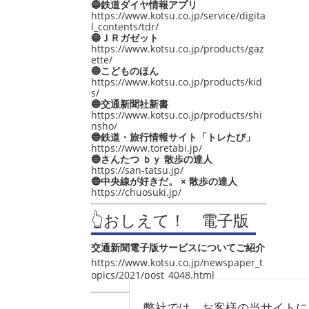
🔵鉄道ダイヤ情報アプリ
https://www.kotsu.co.jp/service/digita
l_contents/tdr/
🔵ＪＲガゼット
https://www.kotsu.co.jp/products/gaz
ette/
🔵こどものほん
https://www.kotsu.co.jp/products/kid
s/
🔵交通新聞社新書
https://www.kotsu.co.jp/products/shi
nsho/
🔵鉄道・旅行情報サイト「トレたび」
https://www.toretabi.jp/
🔵さんたつ ｂｙ 散歩の達人
https://san-tatsu.jp/
🔵中央線が好きだ。 × 散歩の達人
https://chuosuki.jp/
👆おしえて！ 電子版
交通新聞電子版サービスについてご紹介
https://www.kotsu.co.jp/newspaper_t
opics/2021/post_4048.html
弊社では、お客様の当サイトに