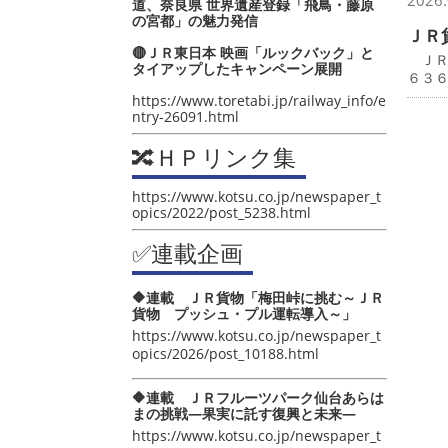
2026.
道、奈良県 世界遺産登録「飛鳥・藤原
の宮都」の魅力発信
ＪＲ
🔴ＪＲ東日本 映画「ルックバック」と
ＪＲ
タイアップしたキャンペーン展開
６３
https://www.toretabi.jp/railway_info/e
ntry-26091.html
🔀ＨＰリンク集
https://www.kotsu.co.jp/newspaper_t
opics/2022/post_5238.html
✅連載企画
🔶連載 ＪＲ貨物「梅田峠に挑む～ＪＲ
貨物 プッシュ・プル運転導入～」
https://www.kotsu.co.jp/newspaper_t
opics/2026/post_10188.html
🔶連載 ＪＲフルーツパーク仙台あらは
まの挑戦―果実に託す復興と未来―
https://www.kotsu.co.jp/newspaper_t