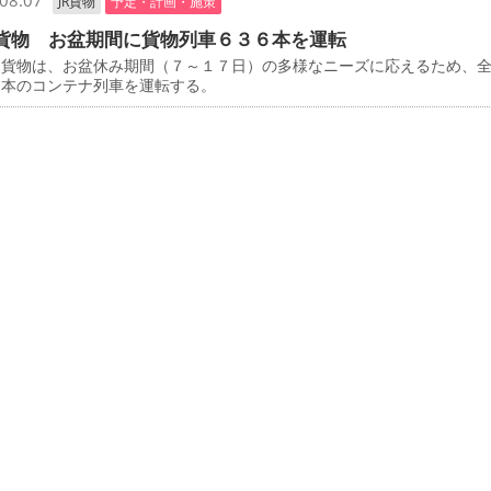
08.07
JR貨物
予定・計画・施策
貨物 お盆期間に貨物列車６３６本を運転
貨物は、お盆休み期間（７～１７日）の多様なニーズに応えるため、
６本のコンテナ列車を運転する。