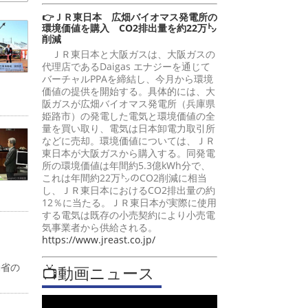
👉ＪＲ東日本 広畑バイオマス発電所の
環境価値を購入 CO2排出量を約22万㌧
削減
ＪＲ東日本と大阪ガスは、大阪ガスの
代理店であるDaigas エナジーを通じて
バーチャルPPAを締結し、今月から環境
価値の提供を開始する。具体的には、大
阪ガスが広畑バイオマス発電所（兵庫県
姫路市）の発電した電気と環境価値の全
量を買い取り、電気は日本卸電力取引所
などに売却。環境価値については、ＪＲ
東日本が大阪ガスから購入する。同発電
所の環境価値は年間約5.3億kWh分で、
これは年間約22万㌧のCO2削減に相当
し、ＪＲ東日本におけるCO2排出量の約
12％に当たる。ＪＲ東日本が実際に使用
する電気は既存の小売契約により小売電
気事業者から供給される。
https://www.jreast.co.jp/
働省の
📺動画ニュース