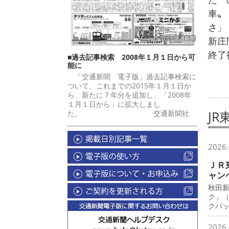
車〟
さ」
新庄
終了
■過去記事検索 2008年１月１日から可
能に
「交通新聞 電子版」過去記事検索に
ついて、これまでの2015年１月１日か
ら、新たに７年分を追加し、「2008年
１月１日から」に拡大しまし
JR
た。 交通新聞社
2026.
ＪＲ
ャン
秋田
ク」
クバ
2026.