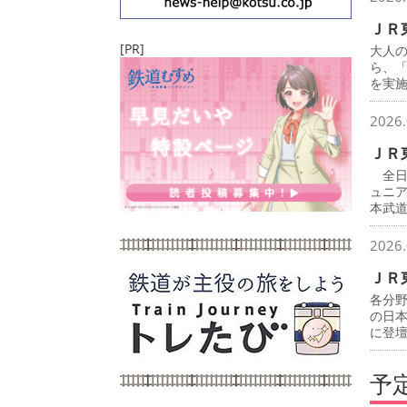
ＪＲ
[PR]
大人
ら、
を実
2026.
ＪＲ
全日
ュニ
本武
2026.
ＪＲ
各分
の日
に登
予