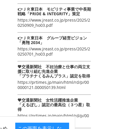
👉ＪＲ東日本 モビリティ事業で中長期
戦略「PRIDE & INTEGRITY」策定
https://www.jreast.co.jp/press/2025/2
0250909_ho03.pdf
👉ＪＲ東日本 グループ経営ビジョン
「勇翔 2034」
https://www.jreast.co.jp/press/2025/2
0250701_ho03.pdf
💖交通新聞社 不妊治療と仕事の両立支
援に取り組む先進企業
「プラチナくるみんプラス」認定を取得
https://prtimes.jp/main/html/rd/p/00
0000121.000050139.html
💖交通新聞社 女性活躍推進企業
「えるぼし」認定の最高位（３つ星）取
得
https://prtimes.jp/main/html/rd/p/00
0000105.000050139.html
ため
この画面を表示しな