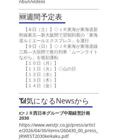
nbun/videos
🆕週間予定表
【８日（土）】◇ＪＲ東海が東海道新
幹線東京―新大阪間で翌朝到着の「東海
道ルミエールエクスプレス」を運行
【９日（日）】◇ＪＲ東海が東海道線
三島―大垣間で夜行列車「ムーンライト
ながら」を復刻運転
【１０日（月）】
【１１日（火）】◇山の日
【１２日（水）】
【１３日（木）】
【１４日（金）】
📶気になるNewsから
👉ＪＲ西日本グループ中期経営計画
2030
https://www.westjr.co.jp/press/articl
e/2026/04/30/items/260430_00_press_
JRWEST2030keikaku.pdf