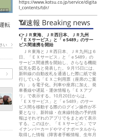
https://www.kotsu.co.jp/service/digita
l_contents/tdr/
📶速報 Breaking news
運転
👉ＪＲ東海、ＪＲ西日本、ＪＲ九州
「ＥＸサービス」と「ｅ5489」のサー
ビス間連携を開始
さい
ＪＲ東海とＪＲ西日本、ＪＲ九州は６
日、「ＥＸサービス」と「ｅ5489」の
サービス間連携を開始し、さらなる機能
拡充を図ると発表した。９月15日には、
新幹線の自動改札を通過した際に紙で発
行している「ＥＸご利用票（座席のご案
内）」を電子化。列車や座席に加え、発
車番線や遅延・運休情報も「ＥＸアプ
リ」で表示する。10月20日からは、
「ＥＸサービス」と「ｅ5489」のサー
ビス間を移動する際のログイン操作が不
要となり、新幹線・在来線特急の予約情
報はそれぞれのアプリでをまとめて表示
する。このほか、「ＥＸサービス」でマ
イナンバーカードやマイナポータルから
取得した情報（障害者手帳情報、生年月