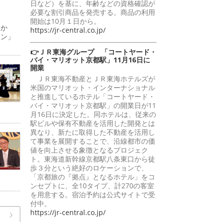
日など）を基に、年齢などの資格確認が
必要な割引商品を発売する。商品の利用
開始は10月１日から。
日か
https://jr-central.co.jp/
ーン」
👉ＪＲ東海グループ 「コートヤード・
バイ・マリオット京都駅」11月16日に
開業
ＪＲ東海不動産とＪＲ東海ホテルズが
米国のマリオット・インターナショナル
と推進しているホテル「コートヤード・
バイ・マリオット京都駅」の開業日が11
月16日に決定した。同ホテルは、従来の
駅ビルや保有不動産を活用した開発とは
異なり、新たに取得した不動産を活用し
て事業を展開することで、沿線都市の価
値を向上させる象徴となるプロジェク
ト。東海道新幹線京都駅八条東口から徒
歩３分という絶好のロケーションで、
「京都旅の『拠点』となるホテル」をコ
ンセプトに、全10タイプ、計270の客室
を用意する。宿泊予約は公式サイトで受
付中。
https://jr-central.co.jp/