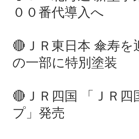
００番代導入へ
🔴ＪＲ東日本 傘寿
の一部に特別塗装
🔴ＪＲ四国 「ＪＲ
プ」発売