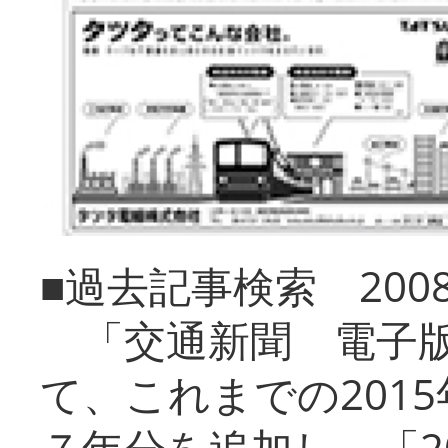
■過去記事検索 20
「交通新聞 電子版
て、これまでの201
７年分を追加し、「2