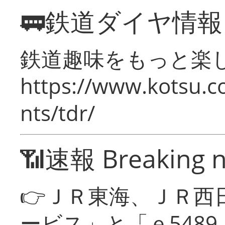
🚃鉄道ダイヤ情
鉄道趣味をもっと楽
https://www.kotsu.co
nts/tdr/
📶速報 Breaking 
👉ＪＲ東海、ＪＲ西
ービス」と「ｅ548