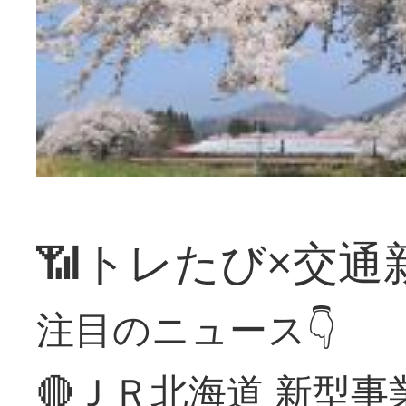
📶トレたび×交通
注目のニュース👇
🔴ＪＲ北海道 新型