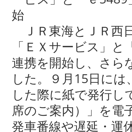
始
ＪＲ東海とＪＲ西日
「ＥＸサービス」と「
連携を開始し、さら
した。９月15日には
した際に紙で発行し
席のご案内）」を電
発車番線や遅延・運