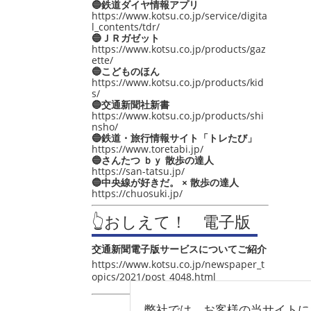
🔵鉄道ダイヤ情報アプリ
https://www.kotsu.co.jp/service/digita
l_contents/tdr/
🔵ＪＲガゼット
https://www.kotsu.co.jp/products/gaz
ette/
🔵こどものほん
https://www.kotsu.co.jp/products/kid
s/
🔵交通新聞社新書
https://www.kotsu.co.jp/products/shi
nsho/
🔵鉄道・旅行情報サイト「トレたび」
https://www.toretabi.jp/
🔵さんたつ ｂｙ 散歩の達人
https://san-tatsu.jp/
🔵中央線が好きだ。 × 散歩の達人
https://chuosuki.jp/
👆おしえて！ 電子版
交通新聞電子版サービスについてご紹介
https://www.kotsu.co.jp/newspaper_t
opics/2021/post_4048.html
弊社では、お客様の当サイトに