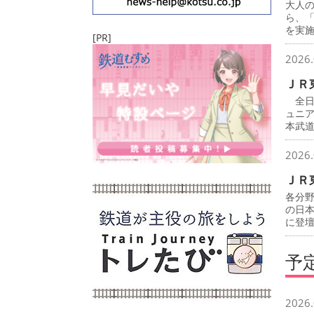
大人
ら、
を実
[PR]
2026.
ＪＲ
全日
ュニ
本武
2026.
ＪＲ
各分
の日
に登
予
2026.