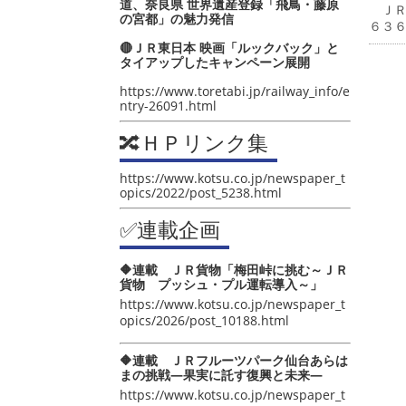
道、奈良県 世界遺産登録「飛鳥・藤原
ＪＲ
の宮都」の魅力発信
６３
🔴ＪＲ東日本 映画「ルックバック」と
タイアップしたキャンペーン展開
https://www.toretabi.jp/railway_info/e
ntry-26091.html
🔀ＨＰリンク集
https://www.kotsu.co.jp/newspaper_t
opics/2022/post_5238.html
✅連載企画
🔶連載 ＪＲ貨物「梅田峠に挑む～ＪＲ
貨物 プッシュ・プル運転導入～」
https://www.kotsu.co.jp/newspaper_t
opics/2026/post_10188.html
🔶連載 ＪＲフルーツパーク仙台あらは
まの挑戦―果実に託す復興と未来―
https://www.kotsu.co.jp/newspaper_t