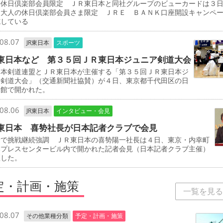
の休日倶楽部会員限定 ＪＲ東日本と同社グループのビューカードは３
「大人の休日倶楽部会員さま限定 ＪＲＥ ＢＡＮＫ口座開設キャンペ
施している
08.07
JR東日本
スポーツ
東日本など 第３５回ＪＲ東日本ジュニア剣道大会
本剣道連盟とＪＲ東日本が主催する「第３５回ＪＲ東日本ジ
ア剣道大会」（交通新聞社協賛）が４日、東京都千代田区の日
道館で開かれた。
08.06
JR東日本
インタビュー・会見
東日本 喜㔟社長が日本記者クラブで会見
野で挑戦継続強調 ＪＲ東日本の喜㔟陽一社長は４日、東京・内幸町
本プレスセンタービル内で開かれた記者会見（日本記者クラブ主催）
壇した。
定・計画・施策
一覧を見る
08.07
その他業種分類
予定・計画・施策