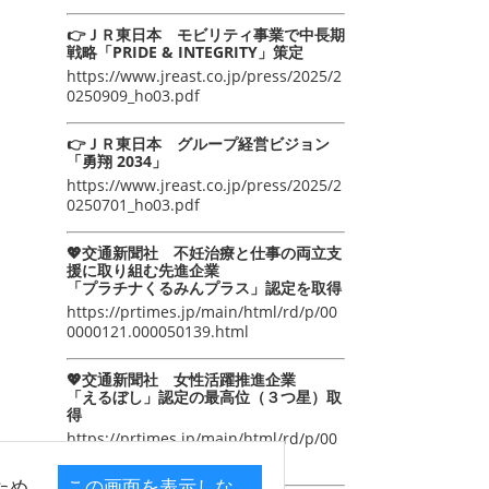
👉ＪＲ東日本 モビリティ事業で中長期
戦略「PRIDE & INTEGRITY」策定
https://www.jreast.co.jp/press/2025/2
0250909_ho03.pdf
👉ＪＲ東日本 グループ経営ビジョン
「勇翔 2034」
https://www.jreast.co.jp/press/2025/2
0250701_ho03.pdf
💖交通新聞社 不妊治療と仕事の両立支
援に取り組む先進企業
「プラチナくるみんプラス」認定を取得
https://prtimes.jp/main/html/rd/p/00
0000121.000050139.html
💖交通新聞社 女性活躍推進企業
「えるぼし」認定の最高位（３つ星）取
得
https://prtimes.jp/main/html/rd/p/00
0000105.000050139.html
ため
この画面を表示しな