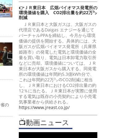
👉ＪＲ東日本 広畑バイオマス発電所の
環境価値を購入 CO2排出量を約22万㌧
削減
ＪＲ東日本と大阪ガスは、大阪ガスの
代理店であるDaigas エナジーを通じて
バーチャルPPAを締結し、今月から環境
価値の提供を開始する。具体的には、大
阪ガスが広畑バイオマス発電所（兵庫県
姫路市）の発電した電気と環境価値の全
量を買い取り、電気は日本卸電力取引所
などに売却。環境価値については、ＪＲ
東日本が大阪ガスから購入する。同発電
所の環境価値は年間約5.3億kWh分で、
これは年間約22万㌧のCO2削減に相当
し、ＪＲ東日本におけるCO2排出量の約
12％に当たる。ＪＲ東日本が実際に使用
する電気は既存の小売契約により小売電
気事業者から供給される。
働省の
https://www.jreast.co.jp/
📺動画ニュース