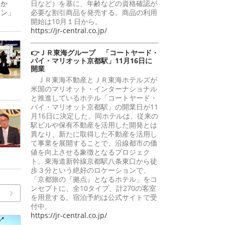
日か
日など）を基に、年齢などの資格確認が
ーン」
必要な割引商品を発売する。商品の利用
開始は10月１日から。
https://jr-central.co.jp/
👉ＪＲ東海グループ 「コートヤード・
バイ・マリオット京都駅」11月16日に
開業
ＪＲ東海不動産とＪＲ東海ホテルズが
米国のマリオット・インターナショナル
と推進しているホテル「コートヤード・
バイ・マリオット京都駅」の開業日が11
月16日に決定した。同ホテルは、従来の
駅ビルや保有不動産を活用した開発とは
異なり、新たに取得した不動産を活用し
て事業を展開することで、沿線都市の価
値を向上させる象徴となるプロジェク
ト。東海道新幹線京都駅八条東口から徒
歩３分という絶好のロケーションで、
「京都旅の『拠点』となるホテル」をコ
ンセプトに、全10タイプ、計270の客室
を用意する。宿泊予約は公式サイトで受
付中。
https://jr-central.co.jp/