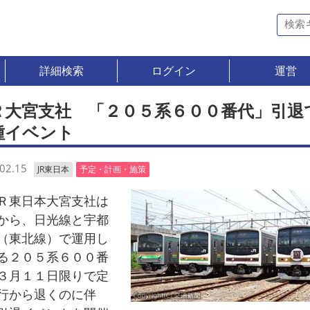
詳細検索
ログイン
運営
Ｒ大宮支社 「２０５系６００番代」引退
種イベント
02.15
JR東日本
予定・計画・施策
東日本大宮支社は
から、日光線と宇都
（東北線）で運用し
る２０５系６００番
３月１１日限りで定
行から退くのに伴