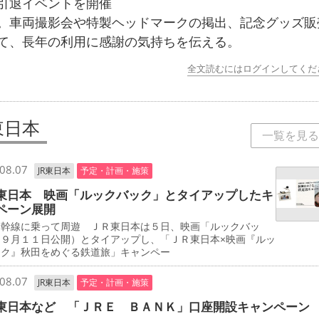
引退イベントを開催
。車両撮影会や特製ヘッドマークの掲出、記念グッズ販
て、長年の利用に感謝の気持ちを伝える。
全文読むにはログインしてくだ
東日本
一覧を見る
08.07
JR東日本
予定・計画・施策
東日本 映画「ルックバック」とタイアップしたキ
ペーン展開
新幹線に乗って周遊 ＪＲ東日本は５日、映画「ルックバッ
（９月１１日公開）とタイアップし、「ＪＲ東日本×映画『ルッ
ック』秋田をめぐる鉄道旅」キャンペー
08.07
JR東日本
予定・計画・施策
東日本など 「ＪＲＥ ＢＡＮＫ」口座開設キャンペーン