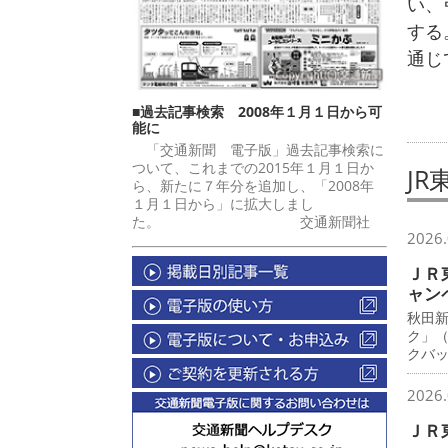
い、
する
通じ
■過去記事検索 2008年１月１日から可
能に
「交通新聞 電子版」過去記事検索に
ついて、これまでの2015年１月１日か
JR
ら、新たに７年分を追加し、「2008年
１月１日から」に拡大しまし
た。 交通新聞社
2026.
ＪＲ
ャン
秋田
ク」
クバ
2026.
ＪＲ