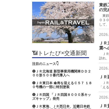
東鉄
の完
東鉄
０３
して
2026.
ＪＲ
震へ
📶トレたび×交通新聞
ＪＲ
訪れ
注目のニュース👇
2026.
🔴ＪＲ北海道 新型事業用機関車ＤＤ２
００形５００番代導入へ
ＪＲ
ＪＲ
🔴ＪＲ東日本 傘寿を迎えるＣ５７ １８
０号機の一部に特別塗装
「え
🔴ＪＲ四国 「ＪＲ四国８０００系キッ
2026.
ズキャップ」発売
ＪＲ
🔴ＪＲ東海、ＪＲ西日本、近畿日本鉄