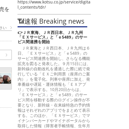
https://www.kotsu.co.jp/service/digita
l_contents/tdr/
売を
📶速報 Breaking news
さい
👉ＪＲ東海、ＪＲ西日本、ＪＲ九州
「ＥＸサービス」と「ｅ5489」のサー
ビス間連携を開始
ＪＲ東海とＪＲ西日本、ＪＲ九州は６
日、「ＥＸサービス」と「ｅ5489」の
サービス間連携を開始し、さらなる機能
拡充を図ると発表した。９月15日には、
新幹線の自動改札を通過した際に紙で発
行している「ＥＸご利用票（座席のご案
内）」を電子化。列車や座席に加え、発
車番線や遅延・運休情報も「ＥＸアプ
リ」で表示する。10月20日からは、
「ＥＸサービス」と「ｅ5489」のサー
ビス間を移動する際のログイン操作が不
要となり、新幹線・在来線特急の予約情
報はそれぞれのアプリでをまとめて表示
する。このほか、「ＥＸサービス」でマ
イナンバーカードやマイナポータルから
取得した情報（障害者手帳情報、生年月