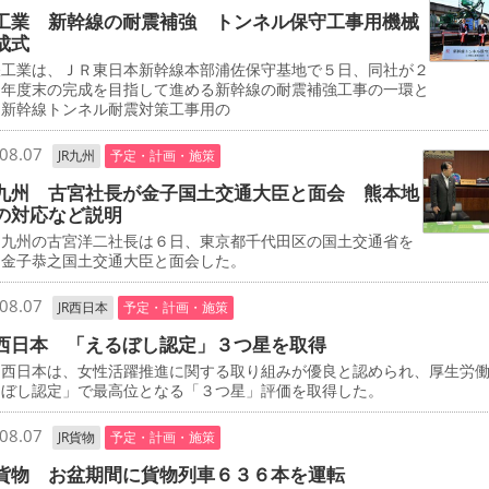
工業 新幹線の耐震補強 トンネル保守工事用機械
成式
工業は、ＪＲ東日本新幹線本部浦佐保守基地で５日、同社が２
０年度末の完成を目指して進める新幹線の耐震補強工事の一環と
、新幹線トンネル耐震対策工事用の
08.07
JR九州
予定・計画・施策
九州 古宮社長が金子国土交通大臣と面会 熊本地
の対応など説明
九州の古宮洋二社長は６日、東京都千代田区の国土交通省を
、金子恭之国土交通大臣と面会した。
08.07
JR西日本
予定・計画・施策
西日本 「えるぼし認定」３つ星を取得
西日本は、女性活躍推進に関する取り組みが優良と認められ、厚生労
るぼし認定」で最高位となる「３つ星」評価を取得した。
08.07
JR貨物
予定・計画・施策
貨物 お盆期間に貨物列車６３６本を運転