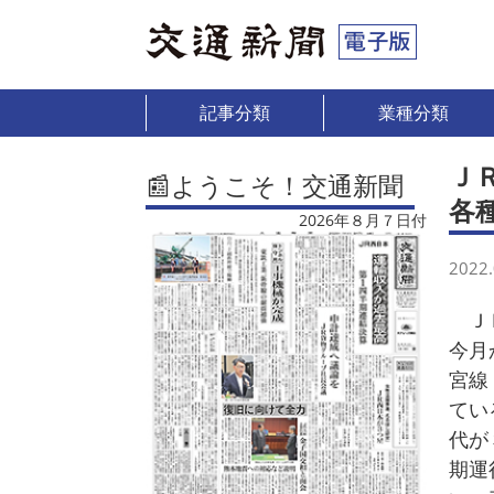
記事分類
業種分類
Ｊ
📰ようこそ！交通新聞
各
2026年８月７日付
2022.
ＪＲ
今月
宮線
てい
代が
期運