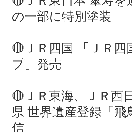
の一部に特別塗装
🔴ＪＲ四国 「ＪＲ
プ」発売
🔴ＪＲ東海、ＪＲ西
県 世界遺産登録「飛
信