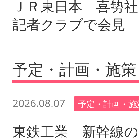
ＪＲ東日本 喜㔟社
記者クラブで会見
予定・計画・施策
2026.08.07
予定・計画・施
東鉄工業 新幹線の