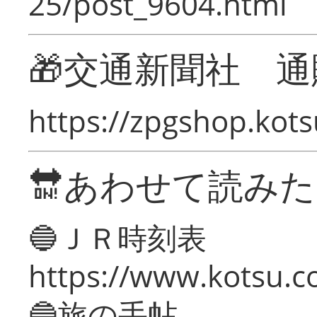
25/post_9604.html
🎁交通新聞社 通
https://zpgshop.kots
🔛あわせて読み
🔵ＪＲ時刻表
https://www.kotsu.co
🔵旅の手帖