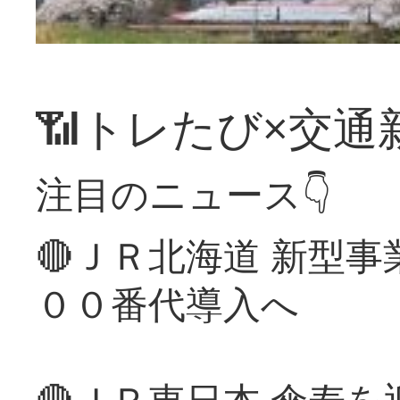
📶トレたび×交通
注目のニュース👇
🔴ＪＲ北海道 新型
００番代導入へ
🔴ＪＲ東日本 傘寿