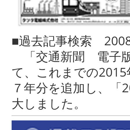
■過去記事検索 20
「交通新聞 電子版
て、これまでの201
７年分を追加し、「2
大しました