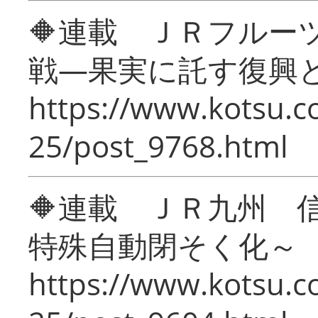
🔶連載 ＪＲフルー
戦―果実に託す復興
https://www.kotsu.c
25/post_9768.html
🔶連載 ＪＲ九州 
特殊自動閉そく化～
https://www.kotsu.c