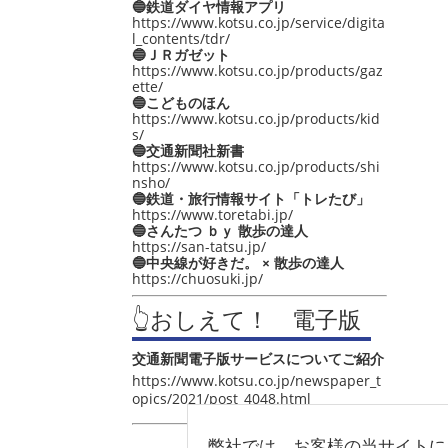
🔵鉄道ダイヤ情報アプリ
https://www.kotsu.co.jp/service/digita
l_contents/tdr/
🔵ＪＲガゼット
https://www.kotsu.co.jp/products/gaz
ette/
🔵こどものほん
https://www.kotsu.co.jp/products/kid
s/
🔵交通新聞社新書
https://www.kotsu.co.jp/products/shi
nsho/
🔵鉄道・旅行情報サイト「トレたび」
https://www.toretabi.jp/
🔵さんたつ ｂｙ 散歩の達人
https://san-tatsu.jp/
🔵中央線が好きだ。 × 散歩の達人
https://chuosuki.jp/
👆おしえて！ 電子版
交通新聞電子版サービスについてご紹介
https://www.kotsu.co.jp/newspaper_t
opics/2021/post_4048.html
弊社では、お客様の当サイトに