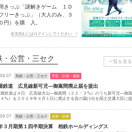
きっぷ「謎解きゲーム １Ｄ
フリーきっぷ」（大人のみ、３
０円）を購 入。
全文読むにはログインしてください
鉄・公営・三セク
一覧を見る
08.07
民鉄・公営・三セク
予定・計画・施策
屋鉄道 広見線新可児―御嵩間廃止届を提出
屋鉄道は４日、広見線犬山―御嵩間（２２・３㌔）のうち新可児―御
・４㌔）を２０２９年４月１日に廃止する旨の届け出を国土交通大臣に
08.07
民鉄・公営・三セク
決算・財務
年３月期第１四半期決算 相鉄ホールディングス