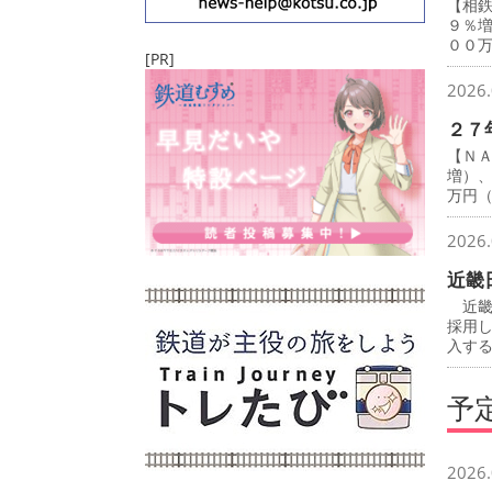
【相
９％
００
[PR]
2026.
２７
【Ｎ
増）
万円
2026.
近畿
近畿
採用
入す
予
2026.