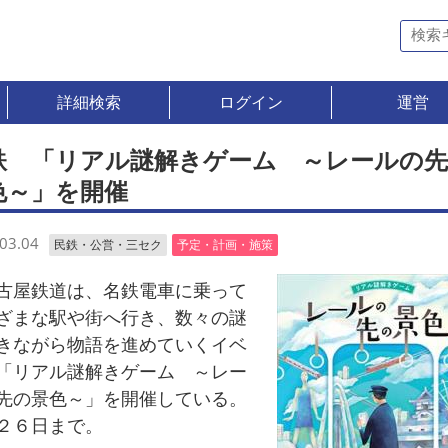
詳細検索
ログイン
運営
鉄 「リアル謎解きゲーム ～レールの
色～」を開催
03.04
民鉄・公営・三セク
予定・計画・施策
屋鉄道は、名鉄電車に乗って
ざまな駅や街へ行き、数々の謎
きながら物語を進めていくイベ
「リアル謎解きゲーム ～レー
先の景色～」を開催している。
２６日まで。