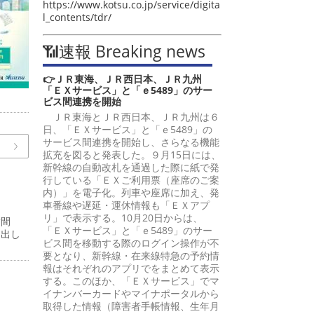
https://www.kotsu.co.jp/service/digita
l_contents/tdr/
📶速報 Breaking news
👉ＪＲ東海、ＪＲ西日本、ＪＲ九州
「ＥＸサービス」と「ｅ5489」のサー
ビス間連携を開始
ＪＲ東海とＪＲ西日本、ＪＲ九州は６
日、「ＥＸサービス」と「ｅ5489」の
サービス間連携を開始し、さらなる機能
拡充を図ると発表した。９月15日には、
新幹線の自動改札を通過した際に紙で発
行している「ＥＸご利用票（座席のご案
内）」を電子化。列車や座席に加え、発
車番線や遅延・運休情報も「ＥＸアプ
リ」で表示する。10月20日からは、
嵩間
「ＥＸサービス」と「ｅ5489」のサー
提出し
ビス間を移動する際のログイン操作が不
要となり、新幹線・在来線特急の予約情
報はそれぞれのアプリでをまとめて表示
する。このほか、「ＥＸサービス」でマ
イナンバーカードやマイナポータルから
取得した情報（障害者手帳情報、生年月