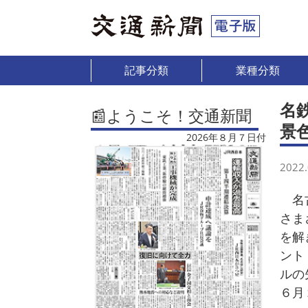
記事分類
業種分類
名
📰ようこそ！交通新聞
景
2026年８月７日付
2022.
名古
さま
を解
ント
ルの
６月