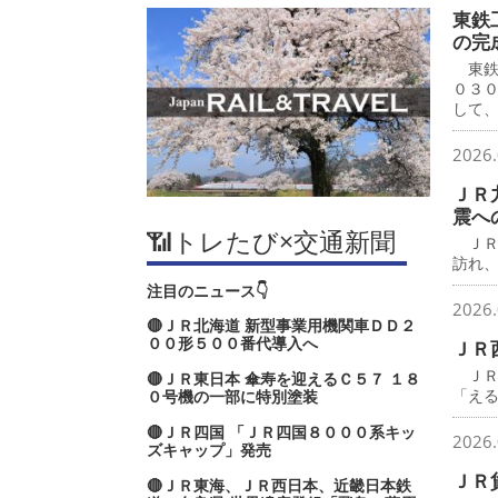
東鉄
の完
東鉄
０３
して
2026.
ＪＲ
震へ
📶トレたび×交通新聞
ＪＲ
訪れ
注目のニュース👇
2026.
🔴ＪＲ北海道 新型事業用機関車ＤＤ２
００形５００番代導入へ
ＪＲ
ＪＲ
🔴ＪＲ東日本 傘寿を迎えるＣ５７ １８
「え
０号機の一部に特別塗装
🔴ＪＲ四国 「ＪＲ四国８０００系キッ
2026.
ズキャップ」発売
ＪＲ
🔴ＪＲ東海、ＪＲ西日本、近畿日本鉄