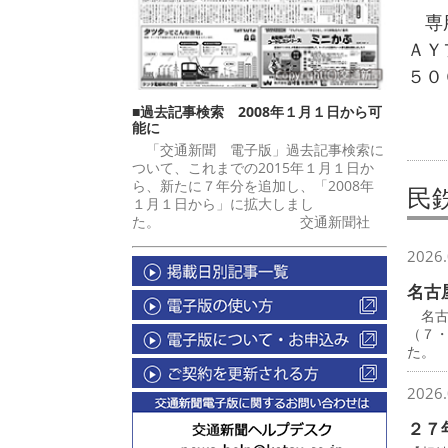
専用
ＡＹ
５０
■過去記事検索 2008年１月１日から可
能に
「交通新聞 電子版」過去記事検索に
ついて、これまでの2015年１月１日か
ら、新たに７年分を追加し、「2008年
民
１月１日から」に拡大しまし
た。 交通新聞社
2026.
名古
名古
（７
た。
2026.
２７