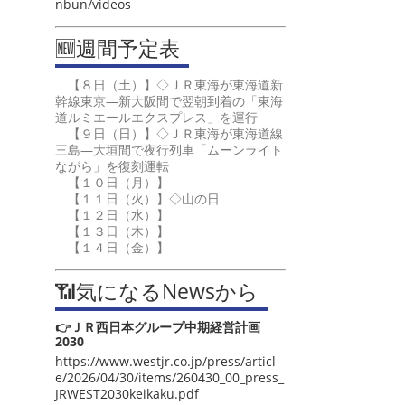
nbun/videos
🆕週間予定表
【８日（土）】◇ＪＲ東海が東海道新
幹線東京―新大阪間で翌朝到着の「東海
道ルミエールエクスプレス」を運行
【９日（日）】◇ＪＲ東海が東海道線
三島―大垣間で夜行列車「ムーンライト
ながら」を復刻運転
【１０日（月）】
【１１日（火）】◇山の日
【１２日（水）】
【１３日（木）】
【１４日（金）】
📶気になるNewsから
👉ＪＲ西日本グループ中期経営計画
2030
https://www.westjr.co.jp/press/articl
e/2026/04/30/items/260430_00_press_
JRWEST2030keikaku.pdf