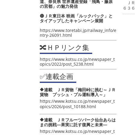
道、奈良県 世界遺産登録「飛鳥・藤原
ＪＲ
の宮都」の魅力発信
６３
🔴ＪＲ東日本 映画「ルックバック」と
タイアップしたキャンペーン展開
https://www.toretabi.jp/railway_info/e
ntry-26091.html
🔀ＨＰリンク集
https://www.kotsu.co.jp/newspaper_t
opics/2022/post_5238.html
✅連載企画
🔶連載 ＪＲ貨物「梅田峠に挑む～ＪＲ
貨物 プッシュ・プル運転導入～」
https://www.kotsu.co.jp/newspaper_t
opics/2026/post_10188.html
🔶連載 ＪＲフルーツパーク仙台あらは
まの挑戦―果実に託す復興と未来―
https://www.kotsu.co.jp/newspaper_t