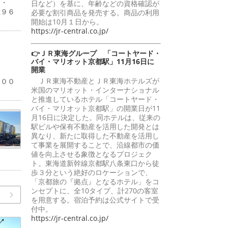
４・
日など）を基に、年齢などの資格確認が
億９６
必要な割引商品を発売する。商品の利用
開始は10月１日から。
https://jr-central.co.jp/
👉ＪＲ東海グループ 「コートヤード・
バイ・マリオット京都駅」11月16日に
開業
％
ＪＲ東海不動産とＪＲ東海ホテルズが
１００
米国のマリオット・インターナショナル
と推進しているホテル「コートヤード・
バイ・マリオット京都駅」の開業日が11
月16日に決定した。同ホテルは、従来の
駅ビルや保有不動産を活用した開発とは
異なり、新たに取得した不動産を活用し
て事業を展開することで、沿線都市の価
値を向上させる象徴となるプロジェク
ト。東海道新幹線京都駅八条東口から徒
歩３分という絶好のロケーションで、
「京都旅の『拠点』となるホテル」をコ
ンセプトに、全10タイプ、計270の客室
を用意する。宿泊予約は公式サイトで受
付中。
https://jr-central.co.jp/