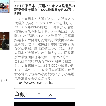
👉ＪＲ東日本 広畑バイオマス発電所の
環境価値を購入 CO2排出量を約22万㌧
削減
ＪＲ東日本と大阪ガスは、大阪ガスの
代理店であるDaigas エナジーを通じて
バーチャルPPAを締結し、今月から環境
価値の提供を開始する。具体的には、大
阪ガスが広畑バイオマス発電所（兵庫県
姫路市）の発電した電気と環境価値の全
量を買い取り、電気は日本卸電力取引所
などに売却。環境価値については、ＪＲ
東日本が大阪ガスから購入する。同発電
所の環境価値は年間約5.3億kWh分で、
これは年間約22万㌧のCO2削減に相当
し、ＪＲ東日本におけるCO2排出量の約
12％に当たる。ＪＲ東日本が実際に使用
する電気は既存の小売契約により小売電
気事業者から供給される。
働省の
https://www.jreast.co.jp/
📺動画ニュース