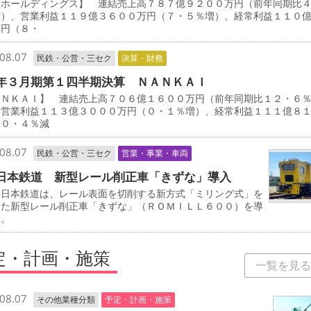
鉄ホールディングス】 連結売上高７８７億９２００万円（前年同期比
増）、営業利益１１９億３６００万円（７・５％増）、経常利益１１０
万円（８・
08.07
民鉄・公営・三セク
決算・財務
年３月期第１四半期決算 ＮＡＮＫＡＩ
ＡＮＫＡＩ】 連結売上高７０６億１６００万円（前年同期比１２・６
、営業利益１１３億３０００万円（０・１％増）、経常利益１１１億８
（０・４％減
08.07
民鉄・公営・三セク
営業・事業・車両
日本鉄道 新型レール削正車「きずな」導入
日本鉄道は、レール表面を切削する新方式「ミリング式」を
した新型レール削正車「きずな」（ＲＯＭＩＬＬ６００）を導
る。
定・計画・施策
一覧を見る
08.07
その他業種分類
予定・計画・施策