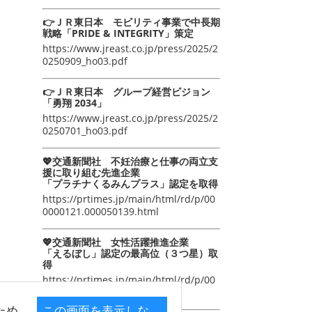
👉ＪＲ東日本 モビリティ事業で中長期
戦略「PRIDE & INTEGRITY」策定
https://www.jreast.co.jp/press/2025/2
0250909_ho03.pdf
👉ＪＲ東日本 グループ経営ビジョン
「勇翔 2034」
https://www.jreast.co.jp/press/2025/2
0250701_ho03.pdf
💖交通新聞社 不妊治療と仕事の両立支
援に取り組む先進企業
「プラチナくるみんプラス」認定を取得
https://prtimes.jp/main/html/rd/p/00
0000121.000050139.html
💖交通新聞社 女性活躍推進企業
「えるぼし」認定の最高位（３つ星）取
得
https://prtimes.jp/main/html/rd/p/00
0000105.000050139.html
ため
この画面を表示しな