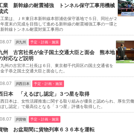
工業 新幹線の耐震補強 トンネル保守工事用機械
成式
工業は、ＪＲ東日本新幹線本部浦佐保守基地で５日、同社が２
０年度末の完成を目指して進める新幹線の耐震補強工事の一環と
、新幹線トンネル耐震対策工事用の
08.07
JR九州
予定・計画・施策
九州 古宮社長が金子国土交通大臣と面会 熊本地
の対応など説明
九州の古宮洋二社長は６日、東京都千代田区の国土交通省を
、金子恭之国土交通大臣と面会した。
08.07
JR西日本
予定・計画・施策
西日本 「えるぼし認定」３つ星を取得
西日本は、女性活躍推進に関する取り組みが優良と認められ、厚生労
るぼし認定」で最高位となる「３つ星」評価を取得した。
08.07
JR貨物
予定・計画・施策
貨物 お盆期間に貨物列車６３６本を運転