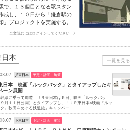
駅で、１３個目となる駅スタン
作成し、１０日から「鎌倉駅の
印」プロジェクトを実施する。
全文読むにはログインしてください
東日本
一覧を見る
08.07
JR東日本
予定・計画・施策
東日本 映画「ルックバック」とタイアップしたキ
ペーン展開
新幹線に乗って周遊 ＪＲ東日本は５日、映画「ルックバッ
（９月１１日公開）とタイアップし、「ＪＲ東日本×映画『ルッ
ック』秋田をめぐる鉄道旅」キャンペー
08.07
JR東日本
予定・計画・施策