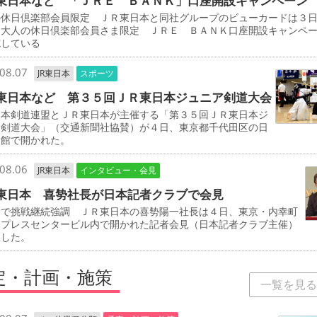
東日本など 「ＪＲＥ ＢＡＮＫ」口座開設キャンペーン
の休日倶楽部会員限定 ＪＲ東日本と同社グループのビューカードは３
「大人の休日倶楽部会員さま限定 ＪＲＥ ＢＡＮＫ口座開設キャンペ
施している
08.07
JR東日本
スポーツ
東日本など 第３５回ＪＲ東日本ジュニア剣道大会
本剣道連盟とＪＲ東日本が主催する「第３５回ＪＲ東日本ジ
ア剣道大会」（交通新聞社協賛）が４日、東京都千代田区の日
道館で開かれた。
08.06
JR東日本
インタビュー・会見
東日本 喜㔟社長が日本記者クラブで会見
野で挑戦継続強調 ＪＲ東日本の喜㔟陽一社長は４日、東京・内幸町
本プレスセンタービル内で開かれた記者会見（日本記者クラブ主催）
壇した。
定・計画・施策
一覧を見る