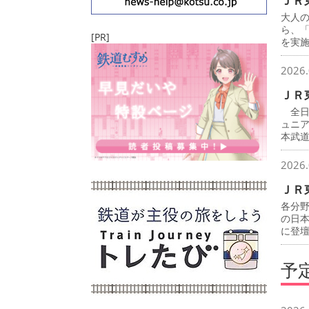
ＪＲ
大人
ら、
[PR]
を実
2026.
ＪＲ
全日
ュニ
本武
2026.
ＪＲ
各分
の日
に登
予