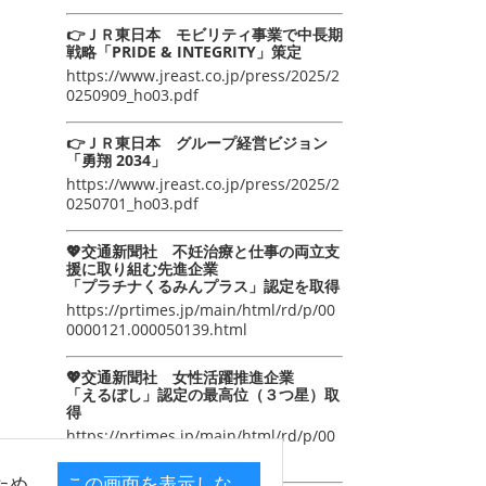
👉ＪＲ東日本 モビリティ事業で中長期
戦略「PRIDE & INTEGRITY」策定
https://www.jreast.co.jp/press/2025/2
0250909_ho03.pdf
👉ＪＲ東日本 グループ経営ビジョン
「勇翔 2034」
https://www.jreast.co.jp/press/2025/2
0250701_ho03.pdf
💖交通新聞社 不妊治療と仕事の両立支
援に取り組む先進企業
「プラチナくるみんプラス」認定を取得
https://prtimes.jp/main/html/rd/p/00
0000121.000050139.html
💖交通新聞社 女性活躍推進企業
「えるぼし」認定の最高位（３つ星）取
得
https://prtimes.jp/main/html/rd/p/00
0000105.000050139.html
ため
この画面を表示しな