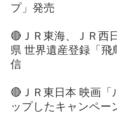
プ」発売
🔴ＪＲ東海、ＪＲ西
県 世界遺産登録「飛
信
🔴ＪＲ東日本 映画
ップしたキャンペー