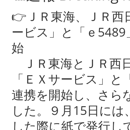
👉ＪＲ東海、ＪＲ西
ービス」と「ｅ548
始
ＪＲ東海とＪＲ西日
「ＥＸサービス」と「
連携を開始し、さら
した。９月15日には
した際に紙で発行し