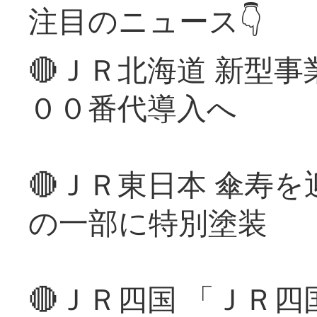
注目のニュース👇
🔴ＪＲ北海道 新型
００番代導入へ
🔴ＪＲ東日本 傘寿
の一部に特別塗装
🔴ＪＲ四国 「ＪＲ