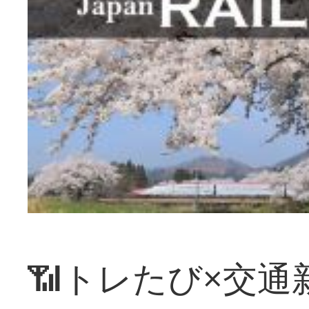
📶トレたび×交通