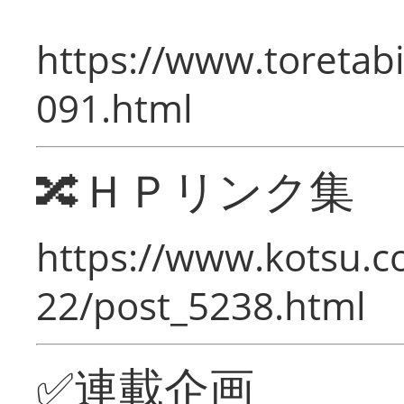
https://www.toretabi
091.html
🔀ＨＰリンク集
https://www.kotsu.c
22/post_5238.html
✅連載企画