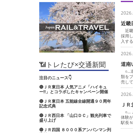
2026.
近畿
近畿
採用
入す
2026.
📶トレたび×交通新聞
道南
○…
類を
注目のニュース👇
売し
🔴ＪＲ東日本 人気アニメ「ハイキュ
ー‼」とコラボしたキャンペーン開催
2026.
🔴ＪＲ東日本 五能線全線開通９０周年
ＪＲ
記念式典
○…
🔴ＪＲ西日本 「山口ＤＣ」観光列車で
体験
盛り上げ
駅長
🔴ＪＲ四国 ８０００系アンパンマン列