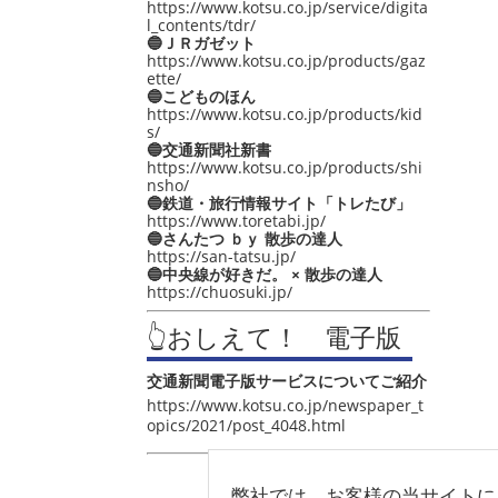
https://www.kotsu.co.jp/service/digita
l_contents/tdr/
🔵ＪＲガゼット
https://www.kotsu.co.jp/products/gaz
ette/
🔵こどものほん
https://www.kotsu.co.jp/products/kid
s/
🔵交通新聞社新書
https://www.kotsu.co.jp/products/shi
nsho/
🔵鉄道・旅行情報サイト「トレたび」
https://www.toretabi.jp/
🔵さんたつ ｂｙ 散歩の達人
https://san-tatsu.jp/
🔵中央線が好きだ。 × 散歩の達人
https://chuosuki.jp/
👆おしえて！ 電子版
交通新聞電子版サービスについてご紹介
https://www.kotsu.co.jp/newspaper_t
opics/2021/post_4048.html
弊社では、お客様の当サイトに