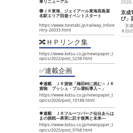
車リニューアル
2026.
🔴ＪＲ東海、ジェイアール東海髙島屋
京成
名駅エリア回遊イベントスタート
び」
https://www.toretabi.jp/railway_info/e
京成
ntry-26033.html
８日
🔀ＨＰリンク集
https://www.kotsu.co.jp/newspaper_t
opics/2022/post_5238.html
✅連載企画
🔶連載 ＪＲ貨物「梅田峠に挑む～ＪＲ
貨物 プッシュ・プル運転導入～」
https://www.kotsu.co.jp/newspaper_t
opics/2026/post_10188.html
🔶連載 ＪＲフルーツパーク仙台あらは
まの挑戦―果実に託す復興と未来―
https://www.kotsu.co.jp/newspaper_t
opics/2025/post_9768.html