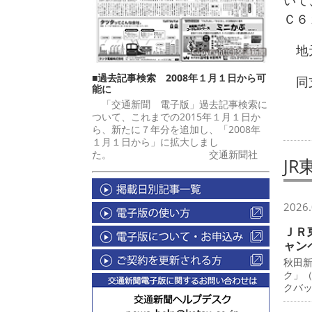
いて
Ｃ６
地元
■過去記事検索 2008年１月１日から可
同支
能に
「交通新聞 電子版」過去記事検索に
ついて、これまでの2015年１月１日か
ら、新たに７年分を追加し、「2008年
１月１日から」に拡大しまし
た。 交通新聞社
JR
2026.
ＪＲ
ャン
秋田
ク」
クバ