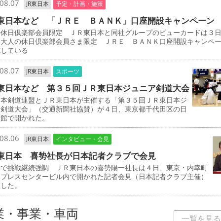
08.07
JR東日本
予定・計画・施策
東日本など 「ＪＲＥ ＢＡＮＫ」口座開設キャンペーン
の休日倶楽部会員限定 ＪＲ東日本と同社グループのビューカードは３
「大人の休日倶楽部会員さま限定 ＪＲＥ ＢＡＮＫ口座開設キャンペ
施している
08.07
JR東日本
スポーツ
東日本など 第３５回ＪＲ東日本ジュニア剣道大会
本剣道連盟とＪＲ東日本が主催する「第３５回ＪＲ東日本ジ
ア剣道大会」（交通新聞社協賛）が４日、東京都千代田区の日
道館で開かれた。
08.06
JR東日本
インタビュー・会見
東日本 喜㔟社長が日本記者クラブで会見
野で挑戦継続強調 ＪＲ東日本の喜㔟陽一社長は４日、東京・内幸町
本プレスセンタービル内で開かれた記者会見（日本記者クラブ主催）
壇した。
業・事業・車両
一覧を見る