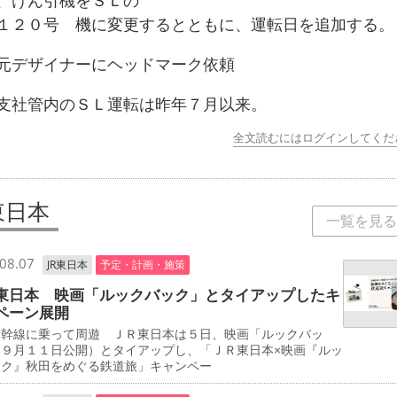
、けん引機をＳＬの
１２０号 機に変更するとともに、運転日を追加する。
デザイナーにヘッドマーク依頼
社管内のＳＬ運転は昨年７月以来。
全文読むにはログインしてくだ
東日本
一覧を見る
08.07
JR東日本
予定・計画・施策
東日本 映画「ルックバック」とタイアップしたキ
ペーン展開
新幹線に乗って周遊 ＪＲ東日本は５日、映画「ルックバッ
（９月１１日公開）とタイアップし、「ＪＲ東日本×映画『ルッ
ック』秋田をめぐる鉄道旅」キャンペー