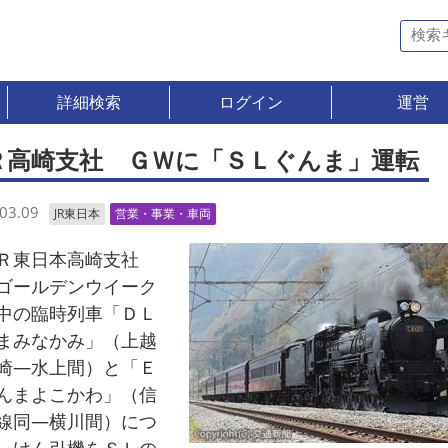
詳細検索
ログイン
運営
Ｒ高崎支社 ＧＷに「ＳＬぐんま」運転
03.09
JR東日本
営業・事業・車両
東日本高崎支社
ゴールデンウイーク
中の臨時列車「ＤＬ
まみなかみ」（上越
崎―水上間）と「Ｅ
んまよこかわ」（信
線同―横川間）につ