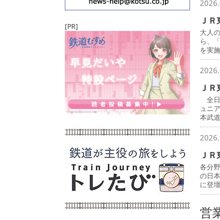
2026.
ＪＲ
[PR]
大人
ら、
を実
2026.
ＪＲ
全日
ュニ
本武
2026.
ＪＲ
各分
の日
に登
営