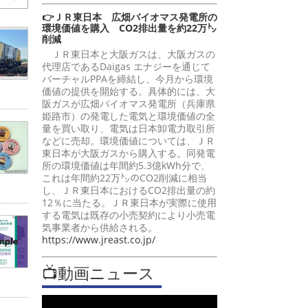
👉ＪＲ東日本 広畑バイオマス発電所の
環境価値を購入 CO2排出量を約22万㌧
削減
ＪＲ東日本と大阪ガスは、大阪ガスの
代理店であるDaigas エナジーを通じて
バーチャルPPAを締結し、今月から環境
価値の提供を開始する。具体的には、大
阪ガスが広畑バイオマス発電所（兵庫県
姫路市）の発電した電気と環境価値の全
量を買い取り、電気は日本卸電力取引所
などに売却。環境価値については、ＪＲ
東日本が大阪ガスから購入する。同発電
所の環境価値は年間約5.3億kWh分で、
これは年間約22万㌧のCO2削減に相当
し、ＪＲ東日本におけるCO2排出量の約
12％に当たる。ＪＲ東日本が実際に使用
する電気は既存の小売契約により小売電
気事業者から供給される。
https://www.jreast.co.jp/
📺動画ニュース