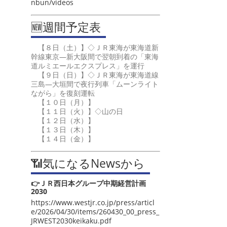
nbun/videos
🆕週間予定表
【８日（土）】◇ＪＲ東海が東海道新
幹線東京―新大阪間で翌朝到着の「東海
道ルミエールエクスプレス」を運行
【９日（日）】◇ＪＲ東海が東海道線
三島―大垣間で夜行列車「ムーンライト
ながら」を復刻運転
【１０日（月）】
【１１日（火）】◇山の日
【１２日（水）】
【１３日（木）】
【１４日（金）】
📶気になるNewsから
👉ＪＲ西日本グループ中期経営計画
2030
https://www.westjr.co.jp/press/articl
e/2026/04/30/items/260430_00_press_
JRWEST2030keikaku.pdf