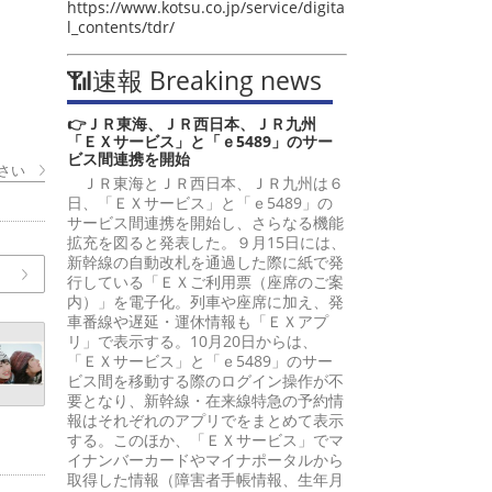
https://www.kotsu.co.jp/service/digita
l_contents/tdr/
📶速報 Breaking news
👉ＪＲ東海、ＪＲ西日本、ＪＲ九州
「ＥＸサービス」と「ｅ5489」のサー
ビス間連携を開始
さい
ＪＲ東海とＪＲ西日本、ＪＲ九州は６
日、「ＥＸサービス」と「ｅ5489」の
サービス間連携を開始し、さらなる機能
拡充を図ると発表した。９月15日には、
新幹線の自動改札を通過した際に紙で発
行している「ＥＸご利用票（座席のご案
内）」を電子化。列車や座席に加え、発
車番線や遅延・運休情報も「ＥＸアプ
リ」で表示する。10月20日からは、
「ＥＸサービス」と「ｅ5489」のサー
ビス間を移動する際のログイン操作が不
要となり、新幹線・在来線特急の予約情
報はそれぞれのアプリでをまとめて表示
する。このほか、「ＥＸサービス」でマ
イナンバーカードやマイナポータルから
取得した情報（障害者手帳情報、生年月