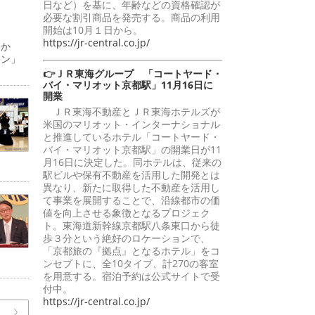
日など）を基に、年齢などの資格確認が
必要な割引商品を発売する。商品の利用
開始は10月１日から。
https://jr-central.co.jp/
日か
ーン」
👉ＪＲ東海グループ 「コートヤード・
バイ・マリオット京都駅」11月16日に
開業
ＪＲ東海不動産とＪＲ東海ホテルズが
米国のマリオット・インターナショナル
と推進しているホテル「コートヤード・
バイ・マリオット京都駅」の開業日が11
月16日に決定した。同ホテルは、従来の
駅ビルや保有不動産を活用した開発とは
異なり、新たに取得した不動産を活用し
て事業を展開することで、沿線都市の価
値を向上させる象徴となるプロジェク
ト。東海道新幹線京都駅八条東口から徒
歩３分という絶好のロケーションで、
「京都旅の『拠点』となるホテル」をコ
ンセプトに、全10タイプ、計270の客室
を用意する。宿泊予約は公式サイトで受
付中。
https://jr-central.co.jp/