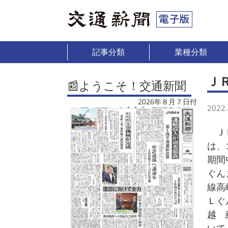
記事分類
業種分類
Ｊ
📰ようこそ！交通新聞
2026年８月７日付
2022.
ＪＲ
は、
期間
ぐん
線高
Ｌぐ
越 