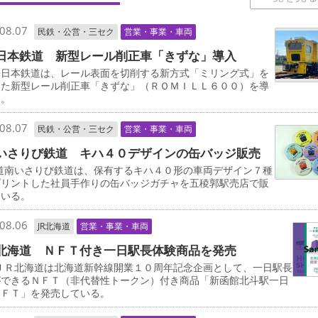
08.07
民鉄・公営・三セク
営業・事業・車両
日本鉄道 新型レール削正車「きずな」導入
日本鉄道は、レール表面を切削する新方式「ミリング式」を
した新型レール削正車「きずな」（ＲＯＭＩＬＬ６００）を導
る。
08.07
民鉄・公営・三セク
営業・事業・車両
いさりび鉄道 キハ４０デザインの缶バッジ販売
道南いさりび鉄道は、保有するキハ４０形の車両デザイン７種
プリントした社員手作りの缶バッジガチャを五稜郭駅売店で販
ている。
08.06
JR北海道
営業・事業・車両
北海道 ＮＦＴ付き一日駅長体験商品を発売
ＪＲ北海道は北海道新幹線開業１０周年記念企画として、一日駅長
ができるＮＦＴ（非代替性トークン）付き商品「新函館北斗駅一日
ＮＦＴ」を発売している。