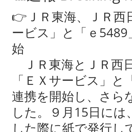
👉ＪＲ東海、ＪＲ西
ービス」と「ｅ548
始
ＪＲ東海とＪＲ西日
「ＥＸサービス」と「
連携を開始し、さら
した。９月15日には
した際に紙で発行し