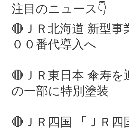
注目のニュース👇
🔴ＪＲ北海道 新型
００番代導入へ
🔴ＪＲ東日本 傘寿
の一部に特別塗装
🔴ＪＲ四国 「ＪＲ