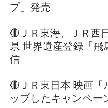
プ」発売
🔴ＪＲ東海、ＪＲ西
県 世界遺産登録「飛
信
🔴ＪＲ東日本 映画
ップしたキャンペー