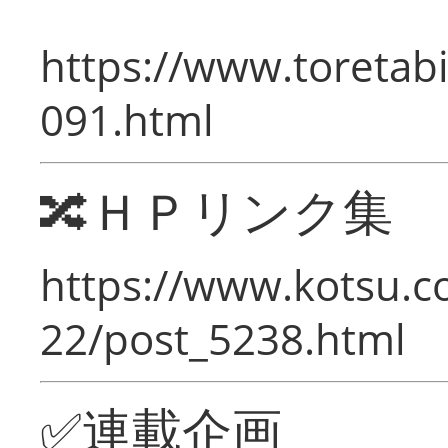
https://www.toretabi
091.html
🔀ＨＰリンク集
https://www.kotsu.c
22/post_5238.html
✅連載企画