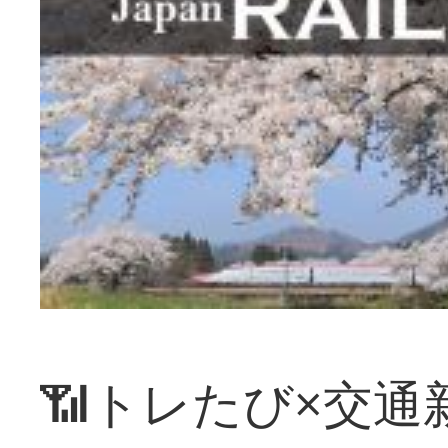
📶トレたび×交通