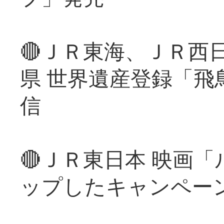
🔴ＪＲ東海、ＪＲ西
県 世界遺産登録「飛
信
🔴ＪＲ東日本 映画
ップしたキャンペー