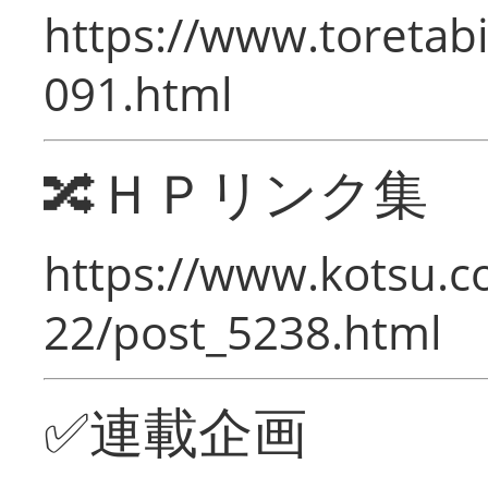
https://www.toretabi
091.html
🔀ＨＰリンク集
https://www.kotsu.c
22/post_5238.html
✅連載企画