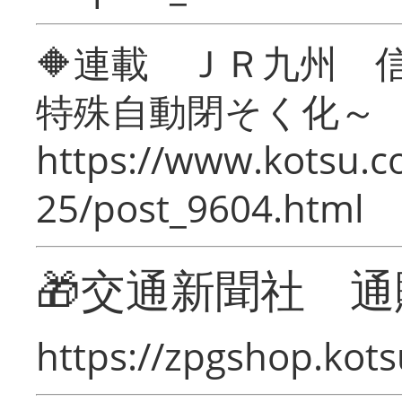
🔶連載 ＪＲ九州 
特殊自動閉そく化～
https://www.kotsu.c
25/post_9604.html
🎁交通新聞社 通
https://zpgshop.kots