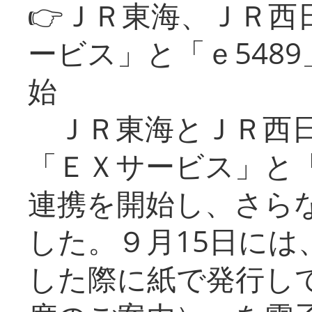
👉ＪＲ東海、ＪＲ西
ービス」と「ｅ548
始
ＪＲ東海とＪＲ西日
「ＥＸサービス」と「
連携を開始し、さら
した。９月15日には
した際に紙で発行し