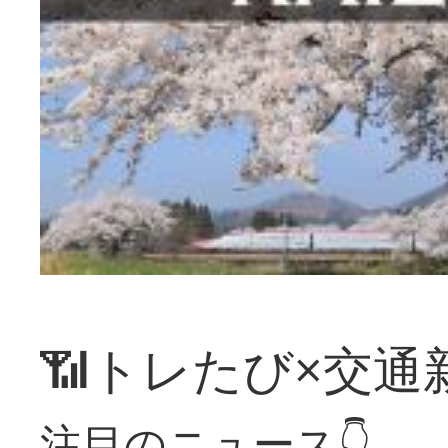
📶トレたび×交通
注目のニュース👇