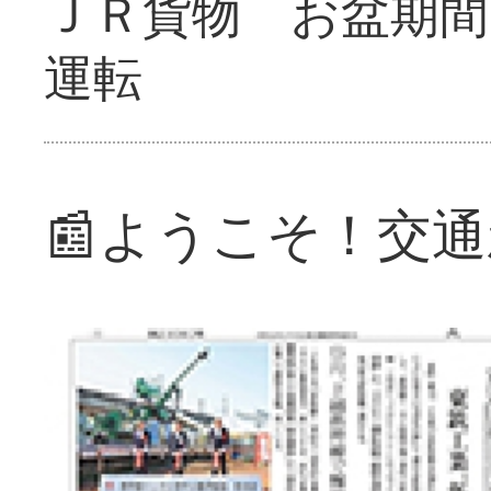
ＪＲ貨物 お盆期間
運転
📰ようこそ！交