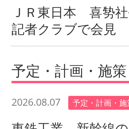
ＪＲ東日本 喜㔟社
記者クラブで会見
予定・計画・施策
2026.08.07
予定・計画・施
東鉄工業 新幹線の