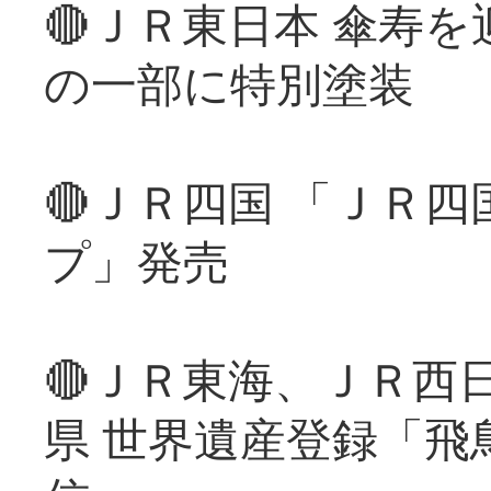
🔴ＪＲ東日本 傘寿
の一部に特別塗装
🔴ＪＲ四国 「ＪＲ
プ」発売
🔴ＪＲ東海、ＪＲ西
県 世界遺産登録「飛