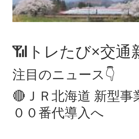
📶トレたび×交通
注目のニュース👇
🔴ＪＲ北海道 新型
００番代導入へ