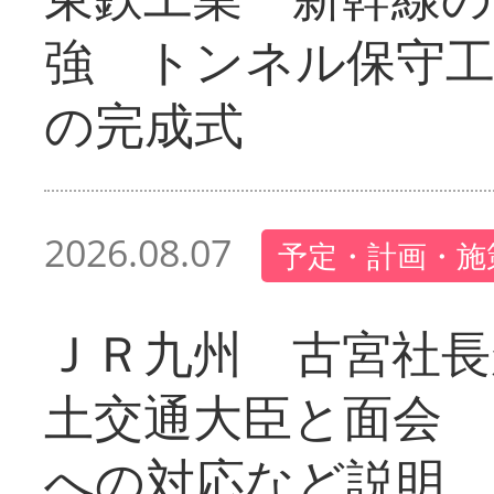
強 トンネル保守工
の完成式
2026.08.07
予定・計画・施
ＪＲ九州 古宮社長
土交通大臣と面会 
への対応など説明