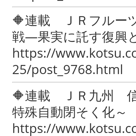
🔶連載 ＪＲフルー
戦―果実に託す復興
https://www.kotsu.c
25/post_9768.html
🔶連載 ＪＲ九州 
特殊自動閉そく化～
https://www.kotsu.c