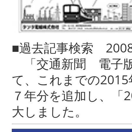
■過去記事検索 20
「交通新聞 電子版
て、これまでの201
７年分を追加し、「2
大しました