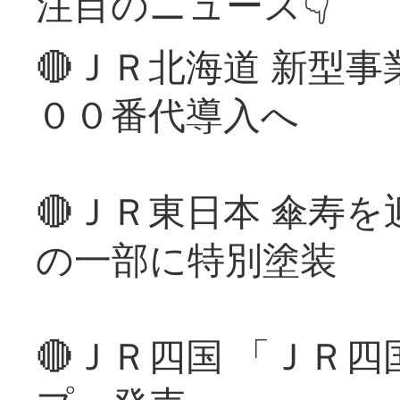
注目のニュース👇
🔴ＪＲ北海道 新型
００番代導入へ
🔴ＪＲ東日本 傘寿
の一部に特別塗装
🔴ＪＲ四国 「ＪＲ