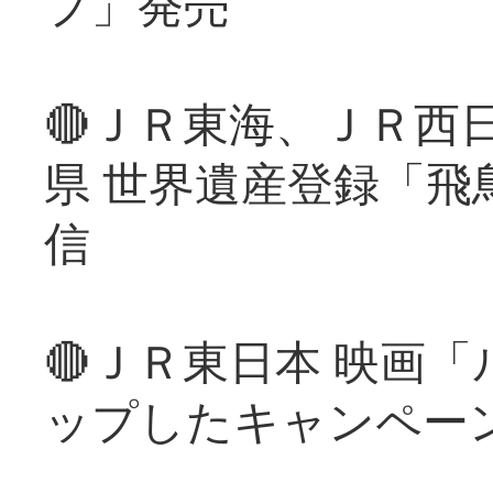
プ」発売
🔴ＪＲ東海、ＪＲ西
県 世界遺産登録「飛
信
🔴ＪＲ東日本 映画
ップしたキャンペー