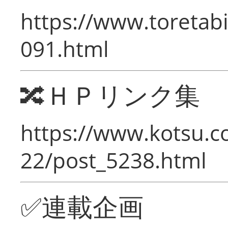
https://www.toretabi
091.html
🔀ＨＰリンク集
https://www.kotsu.c
22/post_5238.html
✅連載企画