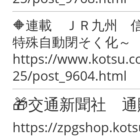
🔶連載 ＪＲ九州 
特殊自動閉そく化～
https://www.kotsu.c
25/post_9604.html
🎁交通新聞社 通
https://zpgshop.kots