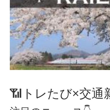
📶トレたび×交通