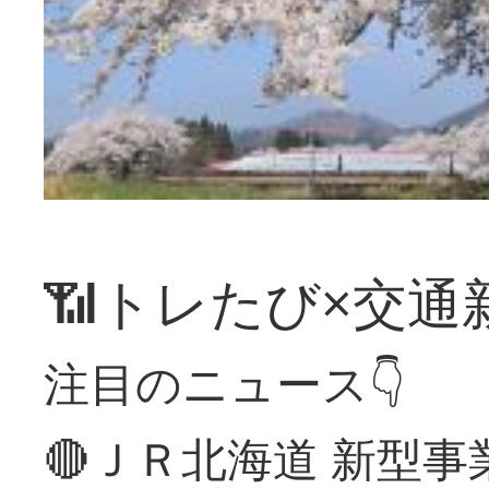
📶トレたび×交通
注目のニュース👇
🔴ＪＲ北海道 新型