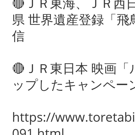
🔴ＪＲ東海、ＪＲ西
県 世界遺産登録「飛
信
🔴ＪＲ東日本 映画
ップしたキャンペー
https://www.toretabi
091.html