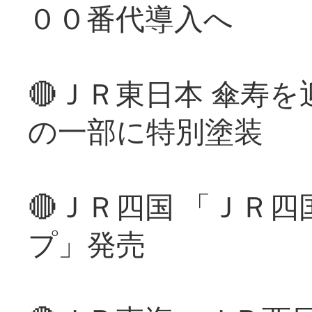
００番代導入へ
🔴ＪＲ東日本 傘寿
の一部に特別塗装
🔴ＪＲ四国 「ＪＲ
プ」発売