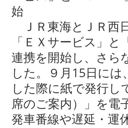
始
ＪＲ東海とＪＲ西日
「ＥＸサービス」と「
連携を開始し、さら
した。９月15日には
した際に紙で発行し
席のご案内）」を電
発車番線や遅延・運