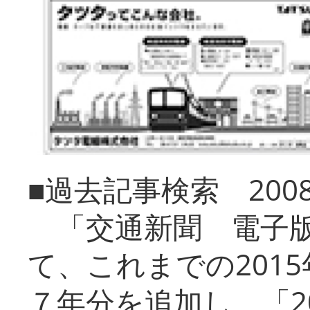
■過去記事検索 20
「交通新聞 電子版
て、これまでの201
７年分を追加し、「2