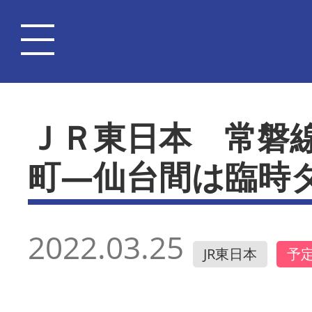
ＪＲ東日本 常磐
町―仙台間は臨時
2022.03.25
JR東日本
予