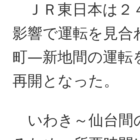
ＪＲ東日本は２４
影響で運転を見合
町―新地間の運転
再開となった。
いわき～仙台間