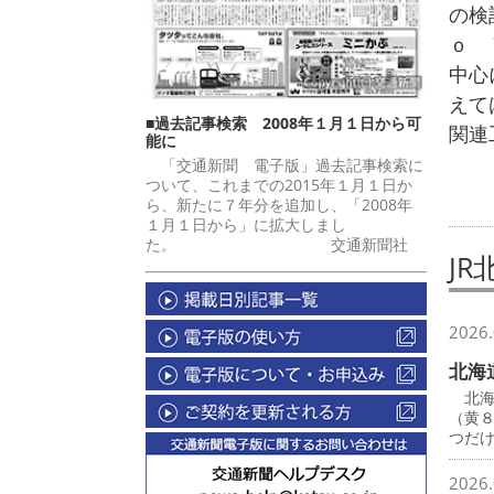
の検
ｏ 
中心
えて
■過去記事検索 2008年１月１日から可
関連
能に
「交通新聞 電子版」過去記事検索に
ついて、これまでの2015年１月１日か
ら、新たに７年分を追加し、「2008年
１月１日から」に拡大しまし
た。 交通新聞社
JR
2026.
北海
北海
（黄
つだ
2026.