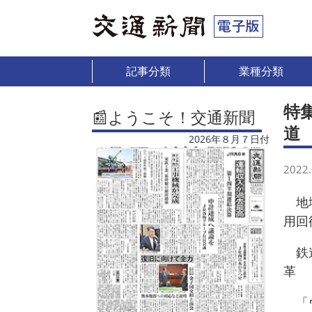
記事分類
業種分類
特
📰ようこそ！交通新聞
道
2026年８月７日付
2022.
地域
用回
鉄道
革
「ウ