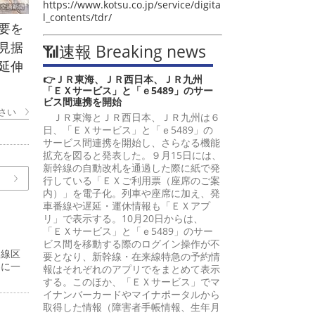
https://www.kotsu.co.jp/service/digita
l_contents/tdr/
要を
見据
📶速報 Breaking news
延伸
👉ＪＲ東海、ＪＲ西日本、ＪＲ九州
「ＥＸサービス」と「ｅ5489」のサー
ビス間連携を開始
さい
ＪＲ東海とＪＲ西日本、ＪＲ九州は６
日、「ＥＸサービス」と「ｅ5489」の
サービス間連携を開始し、さらなる機能
拡充を図ると発表した。９月15日には、
新幹線の自動改札を通過した際に紙で発
行している「ＥＸご利用票（座席のご案
内）」を電子化。列車や座席に加え、発
車番線や遅延・運休情報も「ＥＸアプ
リ」で表示する。10月20日からは、
「ＥＸサービス」と「ｅ5489」のサー
ビス間を移動する際のログイン操作が不
８線区
要となり、新幹線・在来線特急の予約情
界に一
報はそれぞれのアプリでをまとめて表示
する。このほか、「ＥＸサービス」でマ
イナンバーカードやマイナポータルから
取得した情報（障害者手帳情報、生年月