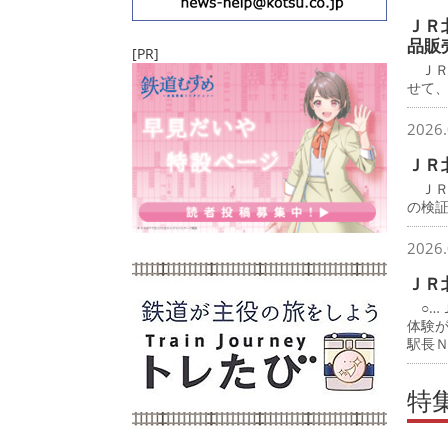
ＪＲ
品販
[PR]
ＪＲ
せて
2026.
ＪＲ
ＪＲ
の検
2026.
ＪＲ
○…
体験
駅長
特