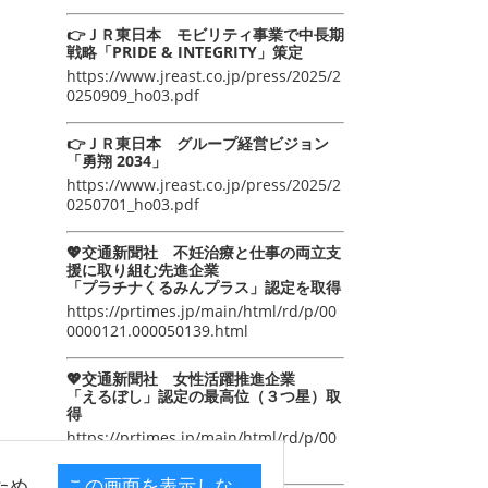
👉ＪＲ東日本 モビリティ事業で中長期
戦略「PRIDE & INTEGRITY」策定
https://www.jreast.co.jp/press/2025/2
0250909_ho03.pdf
👉ＪＲ東日本 グループ経営ビジョン
「勇翔 2034」
https://www.jreast.co.jp/press/2025/2
0250701_ho03.pdf
💖交通新聞社 不妊治療と仕事の両立支
援に取り組む先進企業
「プラチナくるみんプラス」認定を取得
https://prtimes.jp/main/html/rd/p/00
0000121.000050139.html
💖交通新聞社 女性活躍推進企業
「えるぼし」認定の最高位（３つ星）取
得
https://prtimes.jp/main/html/rd/p/00
0000105.000050139.html
ため
この画面を表示しな