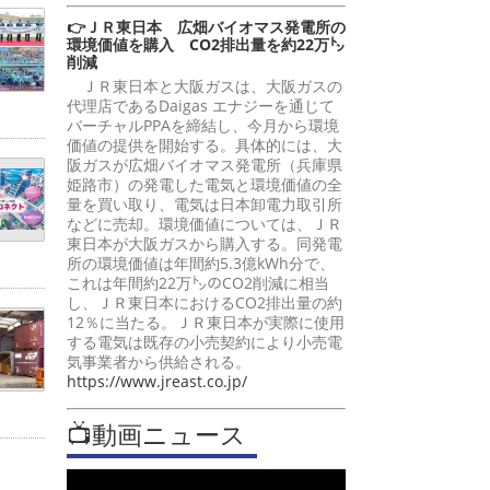
👉ＪＲ東日本 広畑バイオマス発電所の
環境価値を購入 CO2排出量を約22万㌧
削減
ＪＲ東日本と大阪ガスは、大阪ガスの
代理店であるDaigas エナジーを通じて
バーチャルPPAを締結し、今月から環境
価値の提供を開始する。具体的には、大
阪ガスが広畑バイオマス発電所（兵庫県
姫路市）の発電した電気と環境価値の全
量を買い取り、電気は日本卸電力取引所
などに売却。環境価値については、ＪＲ
東日本が大阪ガスから購入する。同発電
所の環境価値は年間約5.3億kWh分で、
これは年間約22万㌧のCO2削減に相当
し、ＪＲ東日本におけるCO2排出量の約
12％に当たる。ＪＲ東日本が実際に使用
する電気は既存の小売契約により小売電
気事業者から供給される。
https://www.jreast.co.jp/
📺動画ニュース