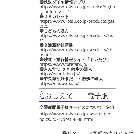
🔵鉄道ダイヤ情報アプリ
https://www.kotsu.co.jp/service/digita
l_contents/tdr/
🔵ＪＲガゼット
https://www.kotsu.co.jp/products/gaz
ette/
🔵こどものほん
https://www.kotsu.co.jp/products/kid
s/
🔵交通新聞社新書
https://www.kotsu.co.jp/products/shi
nsho/
🔵鉄道・旅行情報サイト「トレたび」
https://www.toretabi.jp/
🔵さんたつ ｂｙ 散歩の達人
https://san-tatsu.jp/
🔵中央線が好きだ。 × 散歩の達人
https://chuosuki.jp/
👆おしえて！ 電子版
交通新聞電子版サービスについてご紹介
https://www.kotsu.co.jp/newspaper_t
opics/2021/post_4048.html
弊社では、お客様の当サイトに