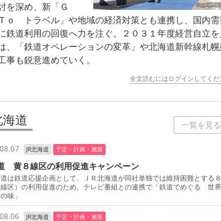
討を深め、新「Ｇ
Ｔｏ トラベル」や地域の経済対策とも連携し、国内需
に鉄道利用の回復へ力を注ぐ。２０３１年度経営自立を
は、「鉄道オペレーションの変革」や北海道新幹線札幌
工事も鋭意進めていく。
全文読むにはログインしてくだ
北海道
一覧を見る
08.07
JR北海道
予定・計画・施策
道 黄８線区の利用促進キャンペーン
道は鉄道応援企画として、ＪＲ北海道が同社単独では維持困難とする
８線区）の利用促進のため、テレビ番組との連携で「鉄道でめぐる 世
けの味」
08.06
JR北海道
予定・計画・施策