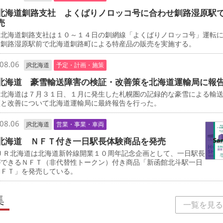
北海道釧路支社 よくばりノロッコ号に合わせ釧路湿原駅
売
北海道釧路支社は１０～１４日の釧網線「よくばりノロッコ号」運転
、釧路湿原駅前で北海道釧路町による特産品の販売を実施する。
08.06
JR北海道
予定・計画・施策
北海道 豪雪輸送障害の検証・改善策を北海道運輸局に報
北海道は７月３１日、１月に発生した札幌圏の記録的な豪雪による輸
証と改善について北海道運輸局に最終報告を行った。
08.06
JR北海道
営業・事業・車両
北海道 ＮＦＴ付き一日駅長体験商品を発売
ＪＲ北海道は北海道新幹線開業１０周年記念企画として、一日駅長
ができるＮＦＴ（非代替性トークン）付き商品「新函館北斗駅一日
ＮＦＴ」を発売している。
集
一覧を見る