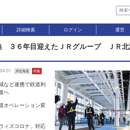
詳細検索
ログイン
運営
集 ３６年目迎えたＪＲグループ ＪＲ北
04.01
JR北海道
特集
など連携で鉄道利
復へ
オペレーション変
ィズコロナ」対応