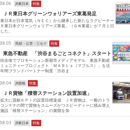
08.06
JR東日本
特集
 ＪＲ東日本グリーンウォリアーズ東葛発足
東日本が日本電気（ＮＥＣ）から継承した新たなラグビーチー
ＪＲ東日本グリーンウォリアーズ東葛」（ＧＷ東葛）が７月１日
動した。
08.05
民鉄・公営・三セク
特集
 東急不動産 「渋谷まるごとコネクト」スタート
の街全体でプロモーション新都市メディアモデル 東急不動産
コミュニティープロジェクト「ＭＡＢＬｓ（マブルス）」を活
た年間ブランドパートナー制度「渋谷ま
08.04
JR貨物
特集
 ＪＲ貨物「積替ステーション設置加速」
量拡大に貢献ＫＰＩの設置目標達成 ＪＲ貨物は、一般のトラ
とコンテナの間で貨物をスムーズかつスピーディーに積み替え
る施設「積替ステーション」の展開を加
08.03
JR東日本
特集