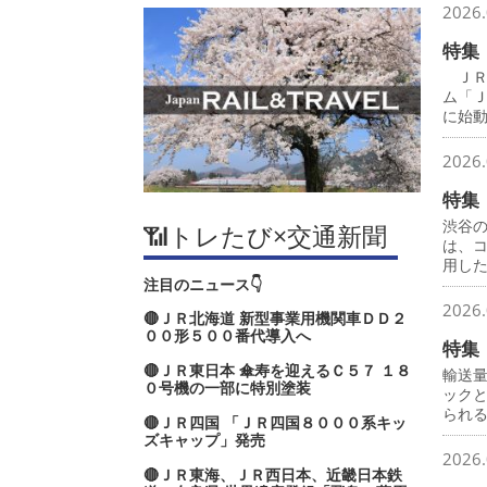
2026.
特集
ＪＲ
ム「
に始
2026.
特集
渋谷
📶トレたび×交通新聞
は、
用し
注目のニュース👇
2026.
🔴ＪＲ北海道 新型事業用機関車ＤＤ２
００形５００番代導入へ
特集
🔴ＪＲ東日本 傘寿を迎えるＣ５７ １８
輸送
０号機の一部に特別塗装
ック
られ
🔴ＪＲ四国 「ＪＲ四国８０００系キッ
ズキャップ」発売
2026.
🔴ＪＲ東海、ＪＲ西日本、近畿日本鉄