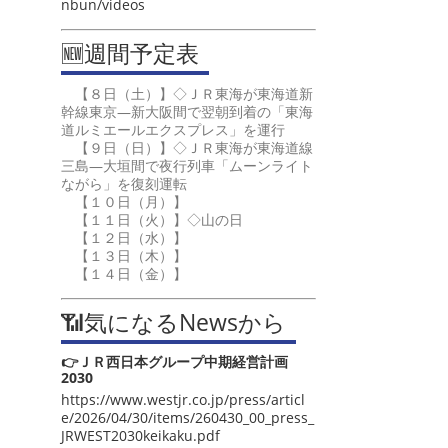
nbun/videos
🆕週間予定表
【８日（土）】◇ＪＲ東海が東海道新
幹線東京―新大阪間で翌朝到着の「東海
道ルミエールエクスプレス」を運行
【９日（日）】◇ＪＲ東海が東海道線
三島―大垣間で夜行列車「ムーンライト
ながら」を復刻運転
【１０日（月）】
【１１日（火）】◇山の日
【１２日（水）】
【１３日（木）】
【１４日（金）】
📶気になるNewsから
👉ＪＲ西日本グループ中期経営計画
2030
https://www.westjr.co.jp/press/articl
e/2026/04/30/items/260430_00_press_
JRWEST2030keikaku.pdf