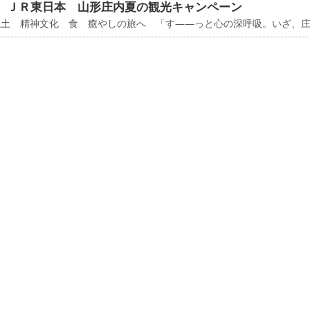
 ＪＲ東日本 山形庄内夏の観光キャンペーン
風土 精神文化 食 癒やしの旅へ 「す――っと心の深呼吸。いざ、