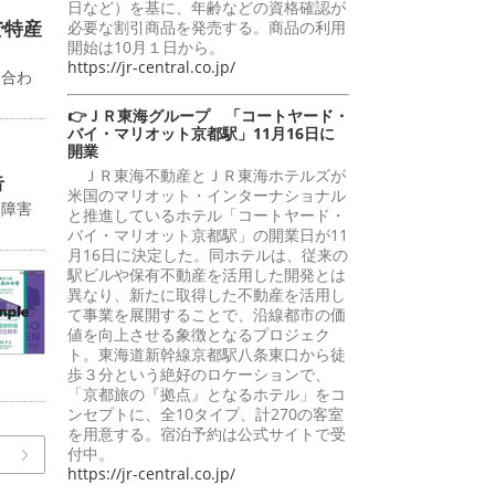
日など）を基に、年齢などの資格確認が
で特産
必要な割引商品を発売する。商品の利用
開始は10月１日から。
https://jr-central.co.jp/
に合わ
👉ＪＲ東海グループ 「コートヤード・
バイ・マリオット京都駅」11月16日に
開業
ＪＲ東海不動産とＪＲ東海ホテルズが
告
米国のマリオット・インターナショナル
送障害
と推進しているホテル「コートヤード・
バイ・マリオット京都駅」の開業日が11
月16日に決定した。同ホテルは、従来の
駅ビルや保有不動産を活用した開発とは
異なり、新たに取得した不動産を活用し
て事業を展開することで、沿線都市の価
値を向上させる象徴となるプロジェク
ト。東海道新幹線京都駅八条東口から徒
歩３分という絶好のロケーションで、
「京都旅の『拠点』となるホテル」をコ
ンセプトに、全10タイプ、計270の客室
を用意する。宿泊予約は公式サイトで受
付中。
https://jr-central.co.jp/