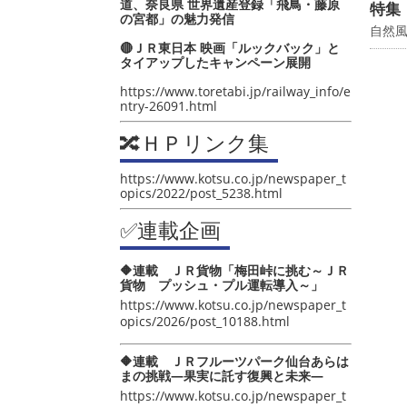
道、奈良県 世界遺産登録「飛鳥・藤原
特集
の宮都」の魅力発信
自然
🔴ＪＲ東日本 映画「ルックバック」と
タイアップしたキャンペーン展開
https://www.toretabi.jp/railway_info/e
ntry-26091.html
🔀ＨＰリンク集
https://www.kotsu.co.jp/newspaper_t
opics/2022/post_5238.html
✅連載企画
🔶連載 ＪＲ貨物「梅田峠に挑む～ＪＲ
貨物 プッシュ・プル運転導入～」
https://www.kotsu.co.jp/newspaper_t
opics/2026/post_10188.html
🔶連載 ＪＲフルーツパーク仙台あらは
まの挑戦―果実に託す復興と未来―
https://www.kotsu.co.jp/newspaper_t