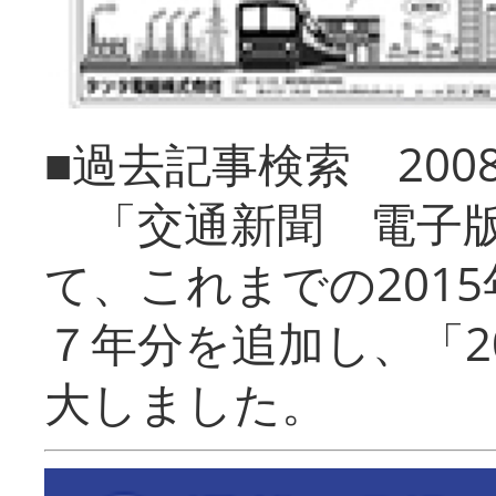
■過去記事検索 20
「交通新聞 電子版
て、これまでの201
７年分を追加し、「2
大しました