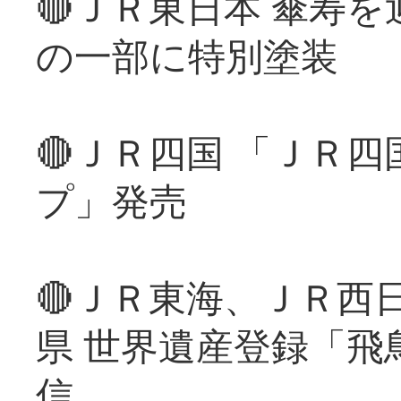
🔴ＪＲ東日本 傘寿
の一部に特別塗装
🔴ＪＲ四国 「ＪＲ
プ」発売
🔴ＪＲ東海、ＪＲ西
県 世界遺産登録「飛
信