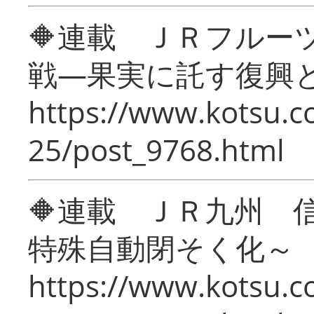
🔶連載 ＪＲフルー
戦―果実に託す復興
https://www.kotsu.c
25/post_9768.html
🔶連載 ＪＲ九州 
特殊自動閉そく化～
https://www.kotsu.c