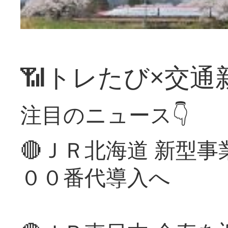
📶トレたび×交通
注目のニュース👇
🔴ＪＲ北海道 新型
００番代導入へ