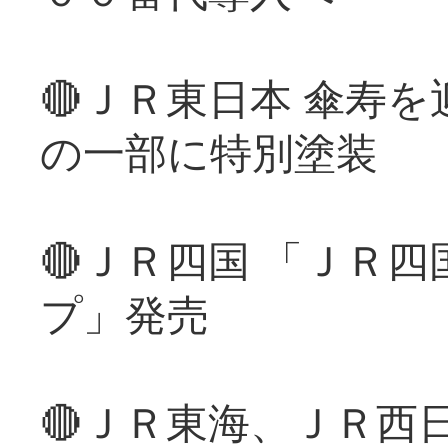
🔴ＪＲ東日本 傘寿
の一部に特別塗装
🔴ＪＲ四国 「ＪＲ
プ」発売
🔴ＪＲ東海、ＪＲ西