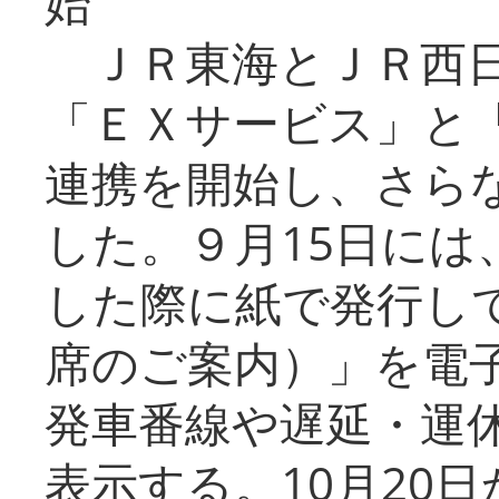
始
ＪＲ東海とＪＲ西日
「ＥＸサービス」と「
連携を開始し、さら
した。９月15日には
した際に紙で発行し
席のご案内）」を電
発車番線や遅延・運
表示する。10月20