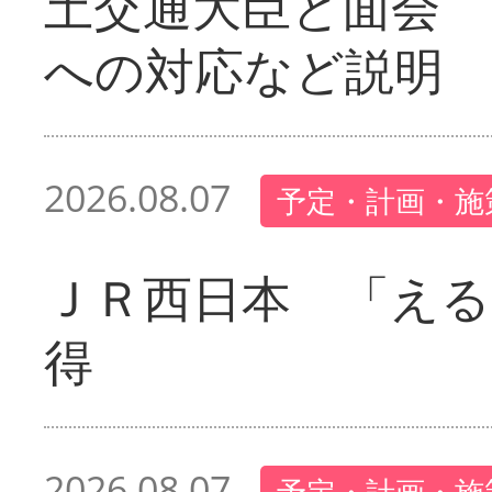
土交通大臣と面会 
への対応など説明
2026.08.07
予定・計画・施
ＪＲ西日本 「える
得
2026.08.07
予定・計画・施