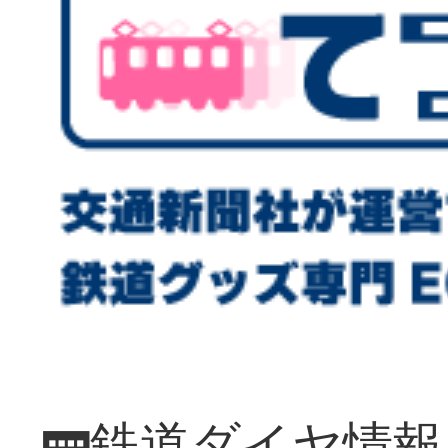
🚃鉄道ダイヤ情