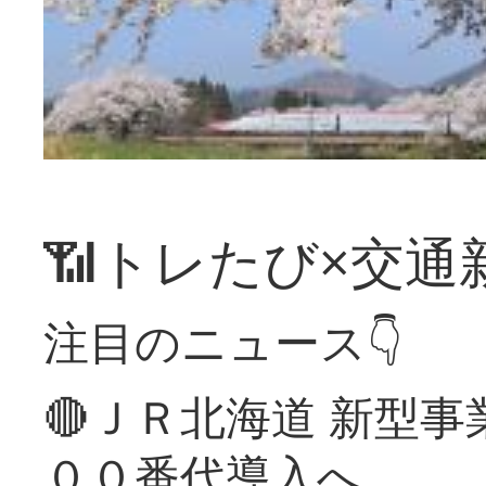
📶トレたび×交通
注目のニュース👇
🔴ＪＲ北海道 新型
００番代導入へ