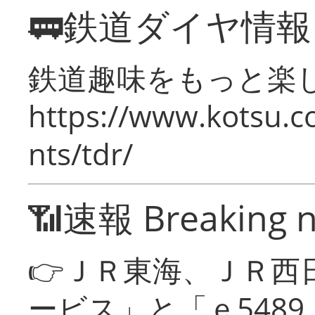
🚃鉄道ダイヤ情
鉄道趣味をもっと楽
https://www.kotsu.co
nts/tdr/
📶速報 Breaking 
👉ＪＲ東海、ＪＲ西
ービス」と「ｅ548