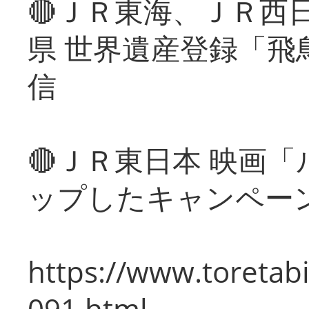
🔴ＪＲ東海、ＪＲ西
県 世界遺産登録「飛
信
🔴ＪＲ東日本 映画
ップしたキャンペー
https://www.toretabi
091.html