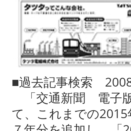
■過去記事検索 20
「交通新聞 電子版
て、これまでの201
７年分を追加し、「2