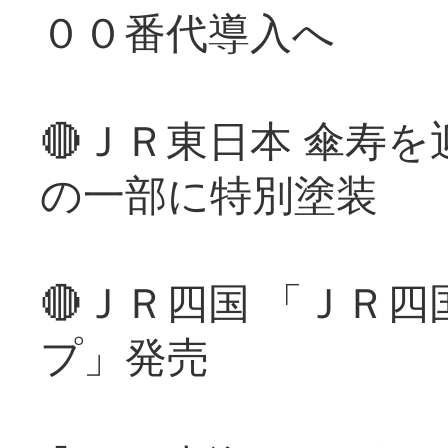
００番代導入へ
🔴ＪＲ東日本 傘寿
の一部に特別塗装
🔴ＪＲ四国 「ＪＲ
プ」発売