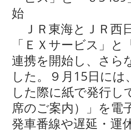
始
ＪＲ東海とＪＲ西日
「ＥＸサービス」と「
連携を開始し、さら
した。９月15日には
した際に紙で発行し
席のご案内）」を電
発車番線や遅延・運