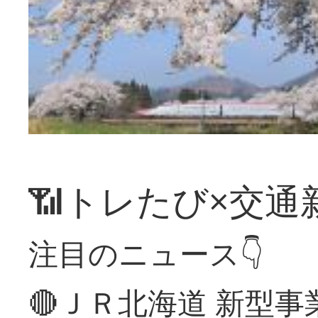
📶トレたび×交通
注目のニュース👇
🔴ＪＲ北海道 新型