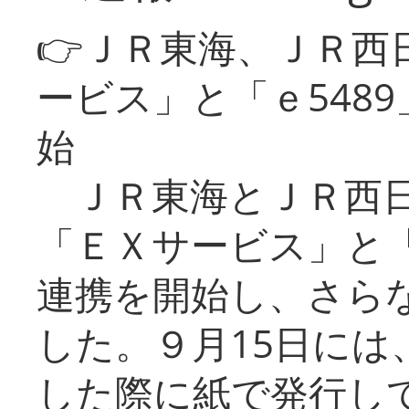
👉ＪＲ東海、ＪＲ西
ービス」と「ｅ548
始
ＪＲ東海とＪＲ西日
「ＥＸサービス」と「
連携を開始し、さら
した。９月15日には
した際に紙で発行し