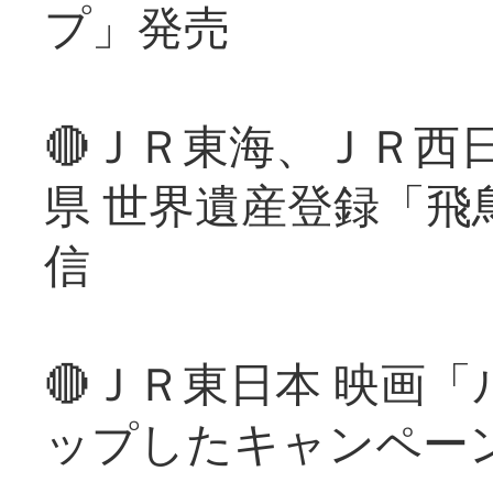
プ」発売
🔴ＪＲ東海、ＪＲ西
県 世界遺産登録「飛
信
🔴ＪＲ東日本 映画
ップしたキャンペー