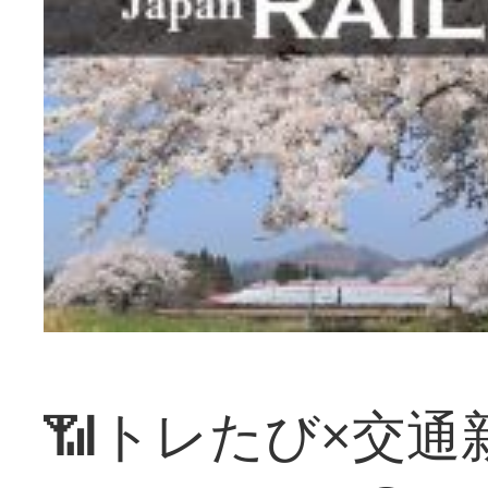
📶トレたび×交通