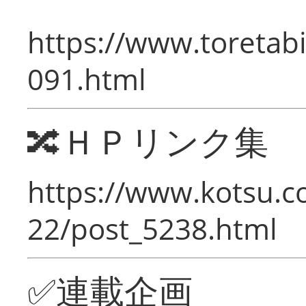
https://www.toretabi
091.html
🔀ＨＰリンク集
https://www.kotsu.c
22/post_5238.html
✅連載企画