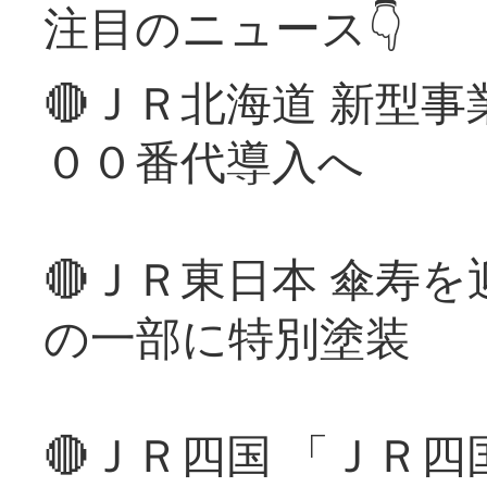
注目のニュース👇
🔴ＪＲ北海道 新型
００番代導入へ
🔴ＪＲ東日本 傘寿
の一部に特別塗装
🔴ＪＲ四国 「ＪＲ